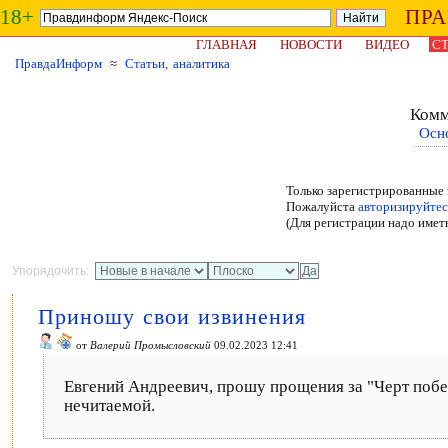
18+
ПР
ГЛАВНАЯ
НОВОСТИ
ВИДЕО
СТ
ПравдаИнформ
≈
Статьи, аналитика
Комм
Осн
Только зарегистрированные 
Пожалуйста
авторизируйтес
(Для регистрации надо имет
Упорядочить:
Приношу свои извинения
от
Валерий Промысловский
09.02.2023 12:41
Евгений Андреевич, прошу прощения за "Черт побер
нечитаемой.