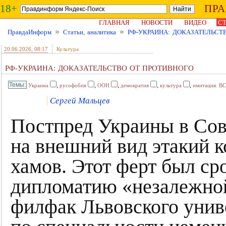
18+
ПР
ГЛАВНАЯ
НОВОСТИ
ВИДЕО
СТ
ПравдаИнформ
≈
Статьи, аналитика
≈
РФ-УКРАИНА: ДОКАЗАТЕЛЬСТ
20.06.2026
, 08:17
Культура
РФ-УКРАИНА: ДОКАЗАТЕЛЬСТВО ОТ ПРОТИВНОГО
,
,
,
,
,
Украина
русофобия
ООН
демократия
культура
имитация. В
Сергей Мальцев
Постпред Украины в Со
на внешний вид этакий ко
хамов. Этот ферт был ср
дипломатию «незалежной»
филфак Львовского унив