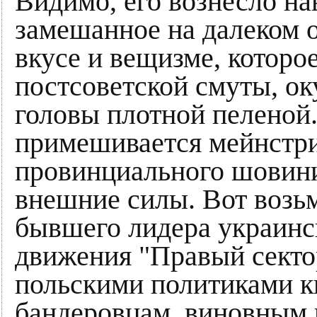
Видимо, его вознесло на
замешанное на далеком о
вкусе и вещизме, которо
постсоветской смуты, ок
головы плотной пеленой.
примешивается мейнстри
провинциального шовиниз
внешние силы. Вот возь
бывшего лидера украинс
движения "Правый секто
польскими политиками к
бандеровцам, виновным 