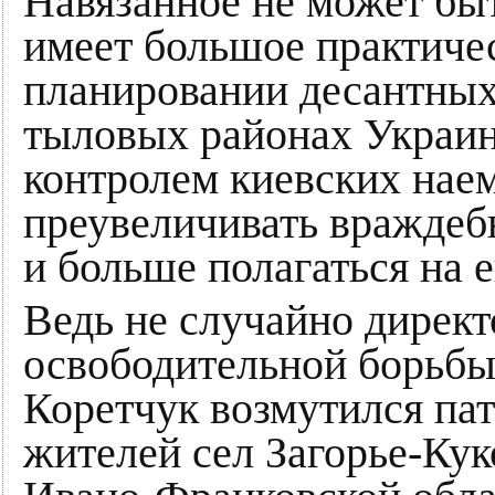
Навязанное не может бы
имеет большое практиче
планировании десантных
тыловых районах Украин
контролем киевских нае
преувеличивать враждеб
и больше полагаться на е
Ведь не случайно директ
освободительной борьбы
Коретчук возмутился па
жителей сел Загорье-Ку