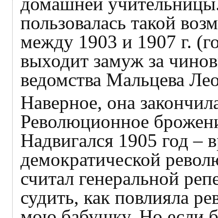
домашней учительницы. 
пользовалась такой воз
между 1903 и 1907 г. (г
выходит замуж за чино
ведомства Мальцева Лео
Наверное, она закончил
Революционное брожение
Надвигался 1905 год – 
демократической револ
считал генеральной реп
судить, как повлияла р
мою бабушку. Но если б