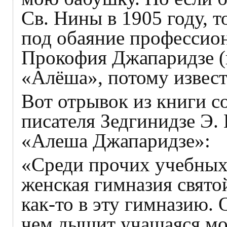
Св. Нины в 1905 году, т
под обаяние профессио
Прокофия Джапаридзе 
«Алёша», потому извест
Вот отрывок из книги с
писателя Зедгинидзе Э. 
«Алеша Джапаридзе»:
«Среди прочих учебных
женская гимназия свят
как-то в эту гимназию. 
чем дышит учащаяся мол