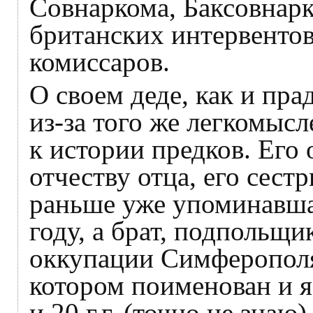
Совнаркома, Баксовнар
британских интервентов
комиссаров.
О своем деде, как и пра
из-за того же легкомыс
к истории предков. Его 
отчеству отца, его сест
раньше уже упоминавшая
году, а брат, подпольщ
оккупации Симферополя,
котором поименован и я
и 20 г.г. (точно не зна