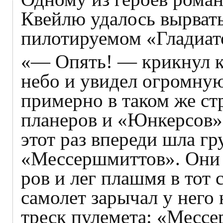
Квейлю удалось вырватьс
пилотируемом «Гладиат
«— Опять! — крикнул кт
небо и увидел огромную
примерно в таком же ст
планеров и «Юнкерсов»
этот раз впереди шла г
«Мессершмиттов». Они 
ров и лег плашмя в тот
самолет зарычал у него 
треск пулемета: «Мессе