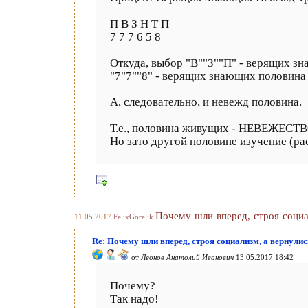
П В З Н Т П
7 7 7 6 5 8
Откуда, выбор "В""З""П" - верящих зн
"7"7""8" - верящих знающих половина 
А, следовательно, и невежд половина.
Т.е., половина живущих - НЕВЕЖЕСТВ
Но зато другой половине изучение (ра
Почему шли вперед, строя социа
11.05.2017
FelixGorelik
Re: Почему шли вперед, строя социализм, а вернулис
от
Леонов Анатолий Иванович
13.05.2017 18:42
Почему?
Так надо!