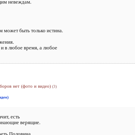
щим невеждам.
м может быть только истина.
жения.
 и в любое время, а любое
боров нет (фото и видео)
(3)
идео)
чит, есть
знающие верящие.
еть Половина