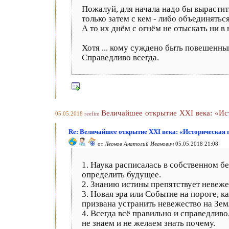
Пожалуй, для начала надо бы вырасти
только затем с кем - либо объединяться
А то их днём с огнём не отыскать ни в 
Хотя ... кому суждено быть повешенным,
Справедливо всегда.
Величайшее открытие ХХI века: «Ис
05.05.2018
reefim
Re: Величайшее открытие ХХI века: «Историческая
от
Леонов Анатолий Иванович
05.05.2018 21:08
1. Наука расписалась в собственном б
определить будущее.
2. Знанию истины препятствует невеже
3. Новая эра или Событие на пороге, ка
призвана устранить невежество на Зем
4. Всегда всё правильно и справедливо
не знаем и не желаем знать почему.