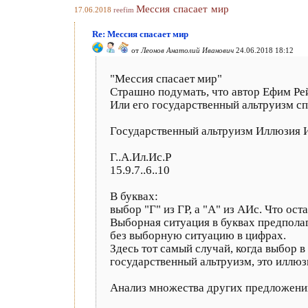
Мессия спасает мир
17.06.2018
reefim
Re: Мессия спасает мир
от
Леонов Анатолий Иванович
24.06.2018 18:12
"Мессия спасает мир"
Страшно подумать, что автор Ефим Рей
Или его государственный альтруизм сп
Государственный альтруизм Иллюзия 
Г..А.Ил.Ис.Р
15.9.7..6..10
В буквах:
выбор "Г" из ГР, а "А" из АИс. Что ост
Выборная ситуация в буквах предполаг
без выборную ситуацию в цифрах.
Здесь тот самый случай, когда выбор в ц
государственный альтруизм, это иллюз
Анализ множества других предложений