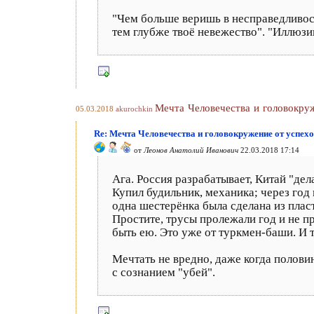
"Чем больше веришь в несправедливос
тем глубже твоё невежество". "Иллюзи
Мечта Человечества и головокру
05.03.2018
akurochkin
Re: Мечта Человечества и головокружение от успех
от
Леонов Анатолий Иванович
22.03.2018 17:14
Ага. Россия разрабатывает, Китай "дела
Купил будильник, механика; через год 
одна шестерёнка была сделана из плас
Простите, трусы пролежали год и не п
быть ею. Это уже от туркмен-баши. И т
Мечтать не вредно, даже когда полов
с сознанием "убей".