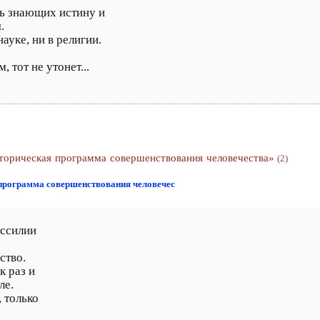
ть знающих истину и
.
науке, ни в религии.
 тот не утонет...
торическая программа совершенствования человечества»
(2)
 программа совершенствования человечес
ессилии
ство.
к раз и
ле.
, только