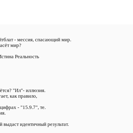
тблат - мессия, спасающий мир.
асёт мир?
Истина Реальность
аётся? "Ил"- иллюзия.
ает, как правило,
ифрах - "15.9.7", те.
ия.
 выдаст идентичный результат.