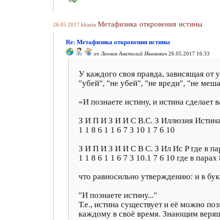
Метафизика откровения истины
26.05.2017
khazin
Re: Метафизика откровения истины
от
Леонов Анатолий Иванович
26.05.2017 16:33
У каждого своя правда, зависящая от 
"убей", "не убей", "не вреди", "не меш
«И познаете истину, и истина сделает
З И П И З И И С В.С. З Иллюзия Истин
1 1 8 6 1 1 6 7 3 10 1 7 6 10
З И П И З И И С В С. З Ил Ис Р где в 
1 1 8 6 1 1 6 7 3 10.1 7 6 10 где в пара
что равносильно утверждению: и в бу
"И познаете истину..."
Т.е., истина существует и её можно поз
каждому в своё время. Знающим верящ