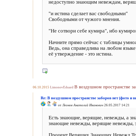
недоступно знающим невеждам, веря
"и истина сделает вас свободными"
Свободными от чужого мнения.
"Не сотвори себе кумира", ибо кумиро
Начните прямо сейчас с таблицы умно
Ведь, она справедлива на любом языке
её утверждение - это истина.
В воздушном пространстве за
06.10.2015
LimonovEduard
Re: В воздушном пространстве заборов нет (фото и в
от
Леонов Анатолий Иванович
26.05.2017 14:21
Есть знающие, верящие, невежды, а зна
знающие невежды, верящие невежды, 
Процент Верящих Знающих Невежд Тр