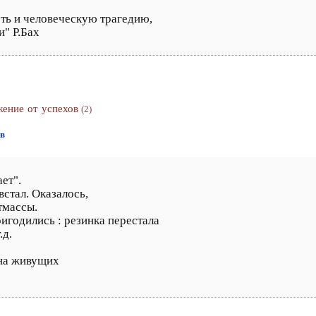
ть и человеческую трагедию,
и" Р.Бах
жение от успехов
(2)
ов
ет".
встал. Оказалось,
тмассы.
ригодились : резинка перестала
.д.
ина живущих