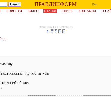
ПРАВДИНФОРМ
Рег
Я
НОВОСТИ
ВИДЕО
СТАТЬИ
КНИГИ
КОНТАКТЫ
О СА
Страница 1 из 5 страниц.
1
2
3
4
5
О
(3)
алимову
екст накатал, прямо из - за
тает себя более
ы?