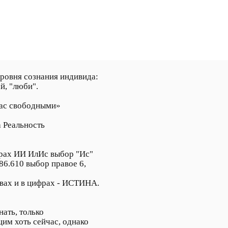
уровня сознания индивида:
ай, "люби".
 вас свободными»
а Реальность
парах ИИ ИлИс выбор "Ис"
х 86.610 выбор правое 6,
квах и в цифрах - ИСТИНА.
нать, только
им хоть сейчас, однако