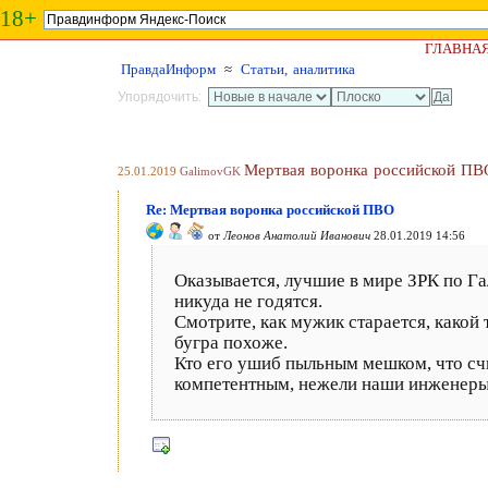
18+
ГЛАВНА
ПравдаИнформ
≈
Статьи, аналитика
Упорядочить:
Мертвая воронка российской ПВ
25.01.2019
GalimovGK
Re: Мертвая воронка российской ПВО
от
Леонов Анатолий Иванович
28.01.2019 14:56
Оказывается, лучшие в мире ЗРК по Г
никуда не годятся.
Смотрите, как мужик старается, какой т
бугра похоже.
Кто его ушиб пыльным мешком, что счи
компетентным, нежели наши инженер