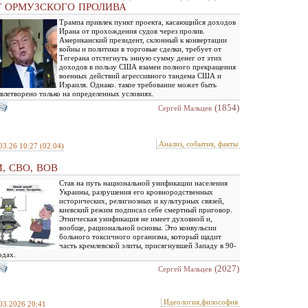
Т ОРМУЗСКОГО ПРОЛИВА
Трампа привлек пункт проекта, касающийся доходов
Ирана от прохождения судов через пролив.
Американский президент, склонный к конвертации
войны и политики в торговые сделки, требует от
Тегерана отстегнуть энную сумму денег от этих
доходов в пользу США взамен полного прекращения
военных действий агрессивного тандема США и
Израиля. Однако. такое требование может быть
влетворено только на определенных условиях.
(1854)
Сергей Мальцев
Анализ, события, факты
03.26 10:27
(02.04)
, СВО, ВОВ
Став на путь национальной унификации населения
Украины, разрушения его кровнородственных
исторических, религиозных и культурных связей,
киевский режим подписал себе смертный приговор.
Этническая унификация не имеет духовной и,
вообще, рациональной основы. Это конвульсии
больного токсичного организма, который щадит
часть кремлевской элиты, присягнувшей Западу в 90-
одах.
(2027)
Сергей Мальцев
Идеология,философия
03.2026 20:41