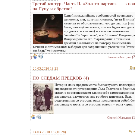
Третий контур. Часть II. «Золото партии» — в пол
на Луну и обратно?
Одной из важнейших особенностей путинского
феномена, или, другими словами, "пути Путина"
является то обстоятельство, что до сих пор (так
было, что ещё не значит, что так будет или дол
продолжаться вечно) все его так называемые
"ошибки" и "просчёты", все "обманы" Владимира
Владимировича его "партнёрами" с течением
времени оказывались на поверку максимально
точным и оптимальным выбором для сохранения и увеличения "степе
свободы" той системы
(
Газета «Завтра»
1
Ис
20.03.2026 19:25
ПО СЛЕДАМ ПРЕДКОВ (4)
История моих предков могла бы послужить иллюстрац
справедливости утверждения Льва Толстого о брачны
связях с простонародьем как способе самосохранения
дворянства, разумеется, вне грубого контекста. Ведь
родственники со стороны отца представляли собой бе
дворянскую кость, а со стороны матери – одна чернь.
(
Сергей Мальцев
Кул
04.03.26 10:18
(10:28)