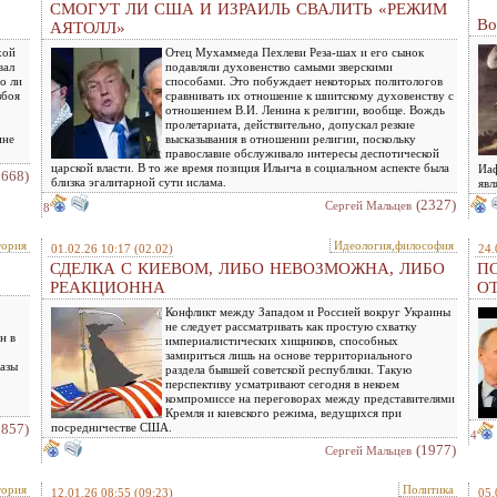
СМОГУТ ЛИ США И ИЗРАИЛЬ СВАЛИТЬ «РЕЖИМ
Во
АЯТОЛЛ»
хой
Отец Мухаммеда Пехлеви Реза-шах и его сынок
вал
подавляли духовенство самыми зверскими
о ли
способами. Это побуждает некоторых политологов
збоя
сравнивать их отношение к шиитскому духовенству с
отношением В.И. Ленина к религии, вообще. Вождь
пролетариата, действительно, допускал резкие
ине
высказывания в отношении религии, поскольку
православие обслуживало интересы деспотической
царской власти. В то же время позиция Ильича в социальном аспекте была
Иаф
1668)
близка эгалитарной сути ислама.
явл
(2327)
Сергей Мальцев
8
тория
Идеология,философия
01.02.26 10:17
(02.02)
24.
СДЕЛКА С КИЕВОМ, ЛИБО НЕВОЗМОЖНА, ЛИБО
ПО
РЕАКЦИОННА
О
Конфликт между Западом и Россией вокруг Украины
не следует рассматривать как простую схватку
н в
империалистических хищников, способных
замириться лишь на основе территориального
казы
раздела бывшей советской республики. Такую
перспективу усматривают сегодня в некоем
компромиссе на переговорах между представителями
Кремля и киевского режима, ведущихся при
1857)
посредничестве США.
4
(1977)
Сергей Мальцев
тория
Политика
12.01.26 08:55
(09:23)
05.