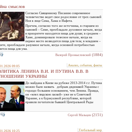
йна смыслов
Согласно Священному Писанию современное
человечество ведет свое родословие от трех сыновей
Ноя в лице Сима, Хама и Иафета.
Причем, согласно того же источника, в старшем из
сыновей – Симе, преобладало духовное начало, когда
в приоритете находится пища для души; в среднем –
Хаме, доминировало телесное начало, когда на
первое место возводится пища для тела; в младшем –
ете, преобладало разумное начало, когда основной потребностью
яется пища для ума.
(1884)
Валерий Промысловский
Анализ, события, факты
01.2026 09:05
ЛИТИКА ЛЕНИНА В.И. И ПУТИНА В.В. В
ТНОШЕНИИ УКРАИНЫ
До майдана в Киеве на рубеже 2013-2014 г.г. Путина
можно было назвать добрым дядюшкой Украины с
гораздо большим основанием, чем Ленина. Правда,
он «млел людскою лаской» уже не к Советской
Украине, а к буржуазной республике, которой
правили почитатели бывшей Центральной Рады
(2151)
Сергей Мальцев
Глобальный мир
01.2026 10:25