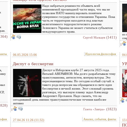
Надо набраться решимости объявить всей
невменяемой прозападной части мира, что мы не
х
позволим НАТО манипулировать понятием
суверенное государство в отношении Украины. Пока
часть ее территории находится под властью
у
нелегитимного террористического режима
а
Зеленского Украина не может считаться субъектом
ран.
международного права.
из 
1364)
(1411)
Сергей Мальцев
сек
1
факты
Идеология,философия
06.05.2026 15:06
04.
Диспут о бессмертии
У
а,
Диспут в Изборском клубе 27 августа 2025 года.
няну
Виталий АВЕРЬЯНОВ: Мы долго разрабатывали тему
трансгуманизма, антисистем, контркультуры. Это
пересекающиеся темы. Но сегодня особый случай: к
овал
такого рода вопросам мы обращаемся в свете идеи
бессмертия и вечной жизни. Этот сложный уровень
ССР,
разговора, эту высокую планку задал Александр
Андреевич Проханов. Надо сказать, что на
сегодняшний день именно трансгуманистические течения наиболее
активно
1828)
(1823)
Газета «Завтра»
1
софия
Анализ, события, факты
27.04.26 11:26
(11:32)
13.
П