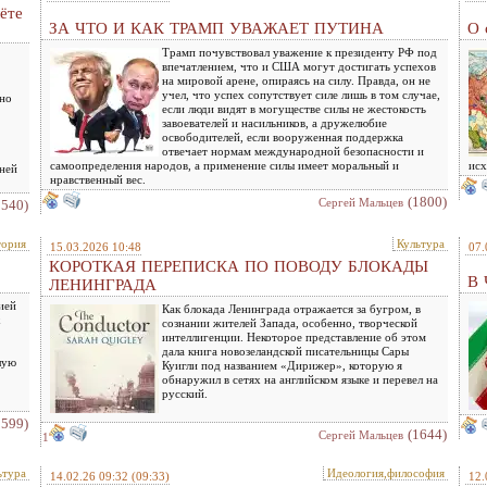
ёте
ЗА ЧТО И КАК ТРАМП УВАЖАЕТ ПУТИНА
О 
Трамп почувствовал уважение к президенту РФ под
впечатлением, что и США могут достигать успехов
на мировой арене, опираясь на силу. Правда, он не
учел, что успех сопутствует силе лишь в том случае,
жно
если люди видят в могуществе силы не жестокость
завоевателей и насильников, а дружелюбие
освободителей, если вооруженная поддержка
отвечает нормам международной безопасности и
самоопределения народов, а применение силы имеет моральный и
исх
ней
нравственный вес.
(1800)
Сергей Мальцев
2540)
тория
Культура
15.03.2026 10:48
07.
КОРОТКАЯ ПЕРЕПИСКА ПО ПОВОДУ БЛОКАДЫ
В
ЛЕНИНГРАДА
ией
Как блокада Ленинграда отражается за бугром, в
х
сознании жителей Запада, особенно, творческой
интеллигенции. Некоторое представление об этом
дала книга новозеландской писательницы Сары
лую
Куигли под названием «Дирижер», которую я
обнаружил в сетях на английском языке и перевел на
русский.
1599)
(1644)
Сергей Мальцев
1
ьтура
Идеология,философия
14.02.26 09:32
(09:33)
12.