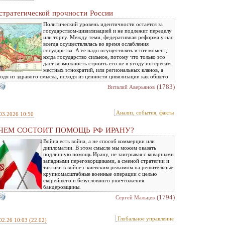
стратегической прочности России
Политический уровень идентичности остается за
государством-цивилизацией и не подлежит переделу
или торгу. Между теми, федеративная реформа у нас
всегда осуществлялась во время ослабления
государства. А её надо осуществлять в тот момент,
когда государство сильное, потому что только это
даст возможность строить его не в угоду интересам
местных этнократий, или региональных кланов, а
одя из здравого смысла, исходя из ценности цивилизации как общего
(1783)
Виталий Аверьянов
Анализ, события, факты
03.2026 10:50
 ЧЕМ СОСТОИТ ПОМОЩЬ РФ ИРАНУ?
Война есть война, а не способ коммерции или
дипломатии. В этом смысле мы можем оказать
подлинную помощь Ирану, не заигрывая с коварными
западными переговорщиками, а сменой стратегии и
тактики в войне с киевским режимом на решительные
крупномасштабные военные операции с целью
скорейшего и безусловного уничтожения
бандеровщины.
(1794)
Сергей Мальцев
Глобальное управление
02.26 10:03
(22.02)