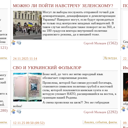
МОЖНО ЛИ ПОЙТИ НАВСТРЕЧУ ЗЕЛЕНСКОМУ?
ПО
Могут ли выборы послужить отправной точкой для
демократизации, денацификации и демилитаризации
у
Украины? Наверное могут, если будут проводиться
не только под контролем западных наблюдателей. В
и
таком случае необходим также поворот не на 360, а
же
на 180 градусов вектора внутренней политики
ается
украинского режима, да и внешней тоже.
вания
бока
Се
(1562)
Сергей Мальцев
2121)
факты
Культура
24.11.2025 11:14
22.
СВО И УКРАИНСКИЙ ФОЛЬКЛОР
Им
Боже мой, до чего же метко народный язык
 могу
обозначает современные реалии.
ают
нский
Проволока, которой был связан русский богатырь,
становится символом политики грубой и жестокой
силы, которой поклоняется киевская хунта и на
его к
которую уповает НАТО, расширившийся на восток, к
границам нашей Родины.
ее,
А смена проволоки на шелк?! Это же гибридная
обр
ной.
война!
2280)
(2292)
Сергей Мальцев
факты
Анализ, события, факты
12.11.25 09:50
(09:52)
09.