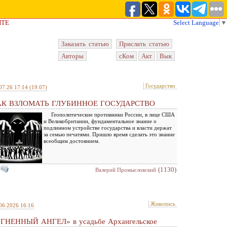
ЙТЕ
Select Language
▼
Заказать статью
Прислать статью
Авторы
сКом
Акт
Вык
Государство
07.26 17:14
(19.07)
АК ВЗЛОМАТЬ ГЛУБИННОЕ ГОСУДАРСТВО
Геополитические противники России, в лице США
и Великобритании, фундаментальное знание о
подлинном устройстве государства и власти держат
за семью печатями. Пришло время сделать это знание
всеобщим достоянием.
(1130)
Валерий Промысловский
Живопись
06.2026 16:16
ГНЕННЫЙ АНГЕЛ» в усадьбе Архангельское