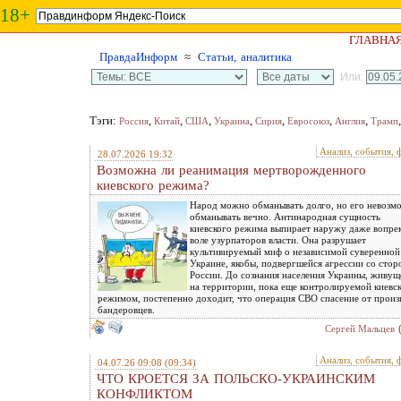
18+
ГЛАВНА
ПравдаИнформ
≈
Статьи, аналитика
Или:
Тэги:
,
,
,
,
,
,
,
Россия
Китай
США
Украина
Сирия
Евросоюз
Англия
Трамп
Анализ, события, 
28.07.2026 19:32
Возможна ли реанимация мертворожденного
киевского режима?
Народ можно обманывать долго, но его невозм
обманывать вечно. Антинародная сущность
киевского режима выпирает наружу даже вопре
воле узурпаторов власти. Она разрушает
культивируемый миф о независимой суверенной
Украине, якобы, подвергшейся агрессии со сто
России. До сознания населения Украины, живущ
на территории, пока еще контролируемой киевс
режимом, постепенно доходит, что операция СВО спасение от произ
бандеровцев.
Сергей Мальцев
Анализ, события, 
04.07.26 09:08
(09:34)
ЧТО КРОЕТСЯ ЗА ПОЛЬСКО-УКРАИНСКИМ
КОНФЛИКТОМ