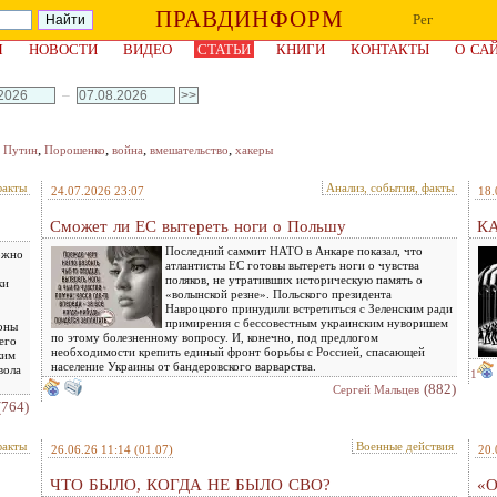
ПРАВДИНФОРМ
Рег
Я
НОВОСТИ
ВИДЕО
СТАТЬИ
КНИГИ
КОНТАКТЫ
О СА
–
,
,
,
,
,
Путин
Порошенко
война
вмешательство
хакеры
факты
Анализ, события, факты
24.07.2026 23:07
18.
Сможет ли ЕС вытереть ноги о Польшу
К
Последний саммит НАТО в Анкаре показал, что
ожно
атлантисты ЕС готовы вытереть ноги о чувства
поляков, не утративших историческую память о
ки
«волынской резне». Польского президента
Навроцкого принудили встретиться с Зеленским ради
примирения с бессовестным украинским нуворишем
роны
по этому болезненному вопросу. И, конечно, под предлогом
его
необходимости крепить единый фронт борьбы с Россией, спасающей
ким
население Украины от бандеровского варварства.
вола
1
(882)
Сергей Мальцев
(764)
факты
Военные действия
26.06.26 11:14
(01.07)
20.
ЧТО БЫЛО, КОГДА НЕ БЫЛО СВО?
«О