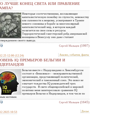
ТО ЛУЧШЕ КОНЕЦ СВЕТА ИЛИ ПРАВЛЕНИЕ
РАМПА?
Некоторые соотечественники, восхваляющие
капиталистическую помойку по глупости, невежеству
или склонности к вещизму, усматривают в Трампе
некоего союзника в борьбе за многополярный
капиталистический мир, в котором каждый
полагается на свои силы и ресурсы.
Террористический гангстерский рейд американской
военщины в Венесуэлу они даже считают
тверждением своего вывода.
(1997)
Сергей Мальцев
Анализ, события, факты
12.25 12:00
(12:24)
РОВЕНЬ IQ ПРЕМЬЕРОВ БЕЛЬГИИ И
ИДЕРЛАНДОВ
Бельгия вместе с Нидерландами и Люксембургом
состоит в «Бенилюксе» - межправительственной
организации, представляющей политический,
экономический и таможенный союз. Это вовсе не
означает тождества IQ руководителей трех
государств. В свете общеевропейской и мировой
политики меня заинтересовало сравнение IQ
премьеров Бельгии и Нидерландов, в том числе по
ным мотивам.
(1645)
Сергей Мальцев
Досье
12.2025 10:53