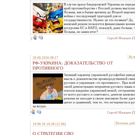
В случае краха бандеровской Украины на перед
край противоборства с Россией должна выступи
Польша, как в былые времена до Второй мирово
войны с последующей трагедией для ее
государственности. Нужно ли это полякам? Да,
киевский режим пользуется финансовыми воен
ресурсами ЕС и НАТО, пожалуй, даже больше, 
Польша, но каков итог?
(
Сергей Мальцев
1
Кул
20.06.2026 08:17
РФ-УКРАИНА: ДОКАЗАТЕЛЬСТВО ОТ
ПРОТИВНОГО
Заемный характер украинской русофобии навод
мысль о доказательстве кровнородственной связ
русских и украинцев «от противного». При все
своей демонстрации неприятия русского языка и
плохом владении украинской мовой, отстраненн
от всего русского и советского, деятели киевско
режима не находят в своем лексиконе более уда
цитат и сравнений, чем те, что почерпнуты в ру
культуре.
(
Сергей Мальцев
Военные дей
10.06.26 10:28
(12.06)
О СТРАТЕГИИ СВО