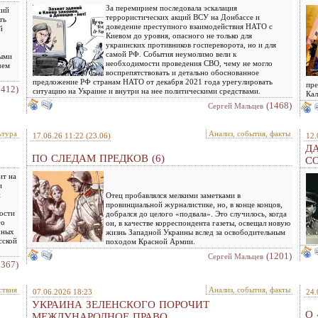
За перемирием последовала эскалация
ний
террористических акций ВСУ на Донбассе и
ть
доведение преступного взаимодействия НАТО с
й
Киевом до уровня, опасного не только для
украинских противников госпереворота, но и для
самой РФ. События неумолимо вели к
ными
необходимости проведения СВО, чему не могло
чем
воспрепятствовать и детально обоснованное
предложение РФ странам НАТО от декабря 2021 года урегулировать
пре
1412)
ситуацию на Украине и внутри на нее политическими средствами.
Кал
(1468)
Сергей Мальцев
ьтура
Анализ, события, факты
17.06.26 11:22
(23.06)
12.
ДА
ПО СЛЕДАМ ПРЕДКОВ (6)
С
ит на
и
й
Отец пробавлялся мелкими заметками в
провинциальной журналистике, но, в конце концов,
ости
добрался до целого «подвала». Это случилось, когда
го
он, в качестве корреспондента газеты, освещал новую
чных
жизнь Западной Украины вслед за освободительным
сской
походом Красной Армии.
(1201)
Сергей Мальцев
1367)
ствия
Анализ, события, факты
07.06.2026 18:23
24.
УКРАИНА ЗЕЛЕНСКОГО ПОРОЧИТ
О 
МЕЖДУНАРОДНОЕ ПРАВО