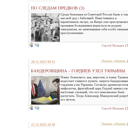
ПО СЛЕДАМ ПРЕДКОВ (3)
Среди беженцев из Советской России были и так
как мой дед с бабушкой. Намучившись в
карантинном лагере, на Кипре они прислушалис
призывам большевиков вернуться на родину
эмигрантам, не запятнавшим себя особо тяжким
преступлениями.
(
Сергей Мальцев
Анализ, события, 
28.12.2025 09:31
БАНДЕРОВЩИНА - ГОРДИЕВ УЗЕЛ УКРАИНЫ
Плану Зеленского, как, впрочем, и плану Трампа
недостает главного пункта: запрета бандеровщи
гордиева узла Украины. Согласно древнегреческ
мифологии, фригийский царь Гордий завязал узе
настолько сложный, что его невозможно было
распутать. Тогда Александр Македонский разру
его мечом.
(
Сергей Мальцев
Анализ, события, 
22.12.2025 10:50