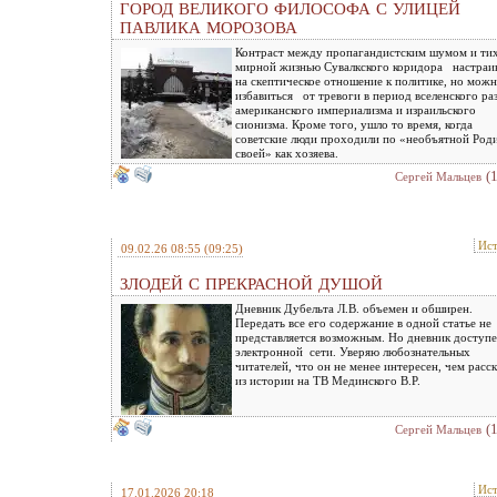
ГОРОД ВЕЛИКОГО ФИЛОСОФА С УЛИЦЕЙ
ПАВЛИКА МОРОЗОВА
Контраст между пропагандистским шумом и ти
мирной жизнью Сувалкского коридора настраи
на скептическое отношение к политике, но можн
избавиться от тревоги в период вселенского ра
американского империализма и израильского
сионизма. Кроме того, ушло то время, когда
советские люди проходили по «необъятной Род
своей» как хозяева.
(
Сергей Мальцев
Ис
09.02.26 08:55
(09:25)
ЗЛОДЕЙ С ПРЕКРАСНОЙ ДУШОЙ
Дневник Дубельта Л.В. объемен и обширен.
Передать все его содержание в одной статье не
представляется возможным. Но дневник доступе
электронной сети. Уверяю любознательных
читателей, что он не менее интересен, чем расс
из истории на ТВ Мединского В.Р.
(
Сергей Мальцев
Ис
17.01.2026 20:18