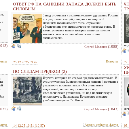
ОТВЕТ РФ НА САНКЦИИ ЗАПАДА ДОЛЖЕН БЫТЬ
Ч
СИЛОВЫМ
Т
ие,
Запад стремится к экономическому удушению России
посредством санкций, опираясь на мировой
ь к
механизм колониального типа, служащий
обеспечению его экономического превосходства. В
и
таких условиях нашим козырем является именно
военная сила, а не способность выстоять
экономически.
1913)
под
(1988)
Сергей Мальцев
факты
История
25.12.2025 09:47
22.
У
ПО СЛЕДАМ ПРЕДКОВ (2)
Н
,
Изучать историю по следам предков завлекательно. В
ны –
этом случае как бы переносишься машиной времени в
ой
реальность прошлых веков. Она становится
л
актуальной, но не подогнанной ни под
идеологические установки, ни под политическую
бил
конъюнктуру. На аватарке Кутаисское женское
учебное заведение Св. Нины.
2035)
(1843)
лич
Сергей Мальцев
факты
Анализ, события, факты
14.12.25 10:51
(10:57)
05.