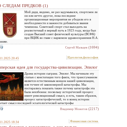
 СЛЕДАМ ПРЕДКОВ (1)
Мой дядя, видимо, не раз задумывался, спортсмен ли
он или нечто другое, пока последние
организационные мероприятия не убедили его в
необходимости и важности добиваться звания
чемпиона. Советский спорт стал выходить на
реалистичный и верный путь в 1923 году, когда был
создан Высший совет физической культуры (ВСФК)
при ВЦИК во главе с наркомом здравоохранения Н.А.
машко.
(1694)
Сергей Мальцев
Идеология,философия
11.2025 20:45
перская идея для государства-цивилизации. Эпилог
Драма истории сыграна. Эпилог. Мы начинали эту
статью с констатации того факта, что трансгуманизм
является естественным концом нашей цивилизации,
или точнее её закономерной катастрофы. Мы
постарались показать также почему катастрофа эта
была неизбежна: поскольку исторический процесс
имеет революционный смысл, и есть, таким образом,
процесс катастрофический, то и конец истории
етает смысл последней эсхатологической катастрофы
(2217)
Владимир Можегов
Финансовая система
11.2025 18:34