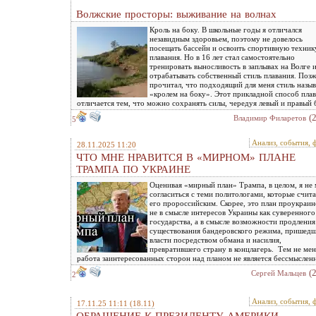
Волжские просторы: выживание на волнах
Кроль на боку. В школьные годы я отличался
незавидным здоровьем, поэтому не довелось
посещать бассейн и освоить спортивную техник
плавания. Но в 16 лет стал самостоятельно
тренировать выносливость в заплывах на Волге 
отрабатывать собственный стиль плавания. Поз
прочитал, что подходящий для меня стиль назыв
«кролем на боку». Этот прикладной способ пла
отличается тем, что можно сохранять силы, чередуя левый и правый 
(
Владимир Филаретов
5
Анализ, события, 
28.11.2025 11:20
ЧТО МНЕ НРАВИТСЯ В «МИРНОМ» ПЛАНЕ
ТРАМПА ПО УКРАИНЕ
Оценивая «мирный план» Трампа, в целом, я не
согласиться с теми политологами, которые счит
его пророссийским. Скорее, это план проукраи
не в смысле интересов Украины как суверенного
государства, а в смысле возможности продления
существования бандеровского режима, пришедш
власти посредством обмана и насилия,
превратившего страну в концлагерь. Тем не мен
работа заинтересованных сторон над планом не является бессмыслен
(
Сергей Мальцев
2
Анализ, события, 
17.11.25 11:11
(18.11)