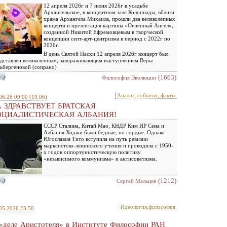
12 апреля 2026г и 7 июня 2026г в усадьбе
Архангельское, в концертном зале Колоннады, вблизи
храма Архангела Михаила, прошли два великолепных
концерта и презентация картины «Огненный Ангел»,
созданной Никитой Ефремовцевым в творческой
концепции септ-арт-центризма в период с 2022г по
2026г.
В день Святой Пасхи 12 апреля 2026г концерт был
дставлен великолепным, завораживающим выступлением Веры
ьбергеновой (сопрано)
(1663)
Философия Эволюции
Анализ, события, факты
06.26 09:00
(19.06)
 ЗДРАВСТВУЕТ БРАТСКАЯ
ОЦИАЛИСТИЧЕСКАЯ АЛБАНИЯ!
СССР Сталина, Китай Мао, КНДР Ким ИР Сена и
Албания Ходжи были бедные, но гордые. Однако
Югославия Тито вступила на путь ревизии
марксистско-ленинского учения и проводила с 1950-
х годов оппортунистическую политику
«независимого коммунизма» и антисоветизма.
(1212)
Сергей Мальцев
Идеология,философия
05.2026 23:50
«деле Аристотеля» в Институте Философии РАН