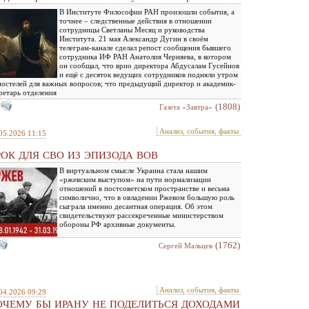
В Институте Философии РАН произошли события, а
точнее – следственные действия в отношении
сотрудницы Светланы Месяц и руководства
Института. 21 мая Александр Дугин в своём
телеграм-канале сделал репост сообщения бывшего
сотрудника ИФ РАН Анатолия Черняева, в котором
он сообщал, что врио директора Абдусалам Гусейнов
и ещё с десяток ведущих сотрудников подняли утром
постелей для важных вопросов; что предыдущий директор и академик-
ретарь отделения
(1808)
Газета «Завтра»
Анализ, события, факты
05.2026 11:15
РОК ДЛЯ СВО ИЗ ЭПИЗОДА ВОВ
В виртуальном смысле Украина стала нашим
«ржевским выступом» на пути нормализации
отношений в постсоветском пространстве и весьма
символично, что в овладении Ржевом большую роль
сыграла именно десантная операция. Об этом
свидетельствуют рассекреченные министерством
обороны РФ архивные документы.
(1762)
Сергей Мальцев
Анализ, события, факты
04.2026 09:29
ОЧЕМУ БЫ ИРАНУ НЕ ПОДЕЛИТЬСЯ ДОХОДАМИ