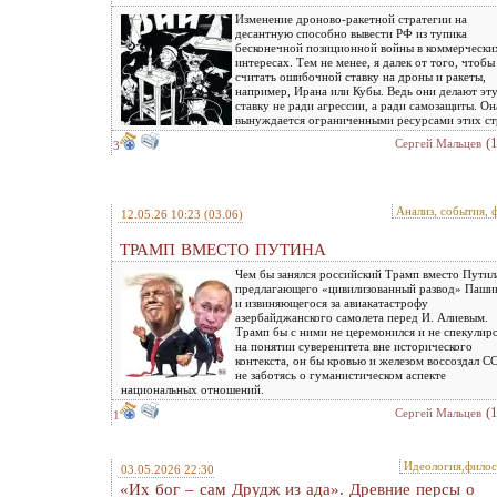
Изменение дроново-ракетной стратегии на
десантную способно вывести РФ из тупика
бесконечной позиционной войны в коммерчески
интересах. Тем не менее, я далек от того, чтобы
считать ошибочной ставку на дроны и ракеты,
например, Ирана или Кубы. Ведь они делают эт
ставку не ради агрессии, а ради самозащиты. Он
вынуждается ограниченными ресурсами этих ст
(
Сергей Мальцев
3
Анализ, события, 
12.05.26 10:23
(03.06)
ТРАМП ВМЕСТО ПУТИНА
Чем бы занялся российский Трамп вместо Путил
предлагающего «цивилизованный развод» Паши
и извиняющегося за авиакатастрофу
азербайджанского самолета перед И. Алиевым.
Трамп бы с ними не церемонился и не спекулир
на понятии суверенитета вне исторического
контекста, он бы кровью и железом воссоздал С
не заботясь о гуманистическом аспекте
национальных отношений.
(
Сергей Мальцев
1
Идеология,фило
03.05.2026 22:30
«Их бог – сам Друдж из ада». Древние персы о