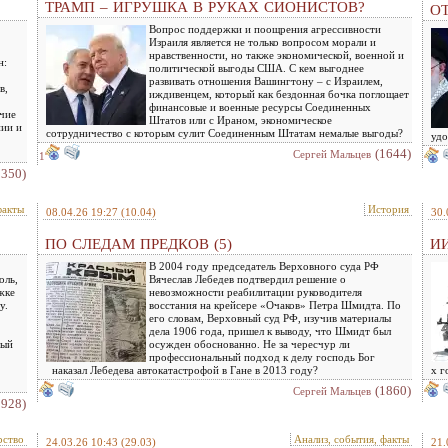
ТРАМП – ИГРУШКА В РУКАХ СИОНИСТОВ?
О
Вопрос поддержки и поощрения агрессивности
Израиля является не только вопросом морали и
нравственности, но также экономической, военной и
н:
политической выгоды США. С кем выгоднее
развивать отношения Вашингтону – с Израилем,
в,
иждивенцем, который как бездонная бочка поглощает
финансовые и военные ресурсы Соединенных
очие
Штатов или с Ираном, экономическое
нии и
сотрудничество с которым сулит Соединенным Штатам немалые выгоды?
удо
(1644)
Сергей Мальцев
1
2350)
факты
История
08.04.26 19:27
(10.04)
30.
ПО СЛЕДАМ ПРЕДКОВ (5)
ИИ
В 2004 году председатель Верховного суда РФ
оль,
Вячеслав Лебедев подтвердил решение о
жке
невозможности реабилитации руководителя
у.
восстания на крейсере «Очаков» Петра Шмидта. По
его словам, Верховный суд РФ, изучив материалы
дела 1906 года, пришел к выводу, что Шмидт был
ный
осужден обоснованно. Не за чересчур ли
профессиональный подход к делу господь Бог
наказал Лебедева автокатастрофой в Гане в 2013 году?
х г
(1860)
Сергей Мальцев
1928)
рство
Анализ, события, факты
24.03.26 10:43
(29.03)
21.