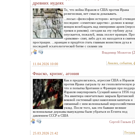
древних иудеях
То, что война Израиля и США против Ирана
религиозная, нет смысла доказывать.
...посыл «философии истории» которой очевиде
последнее «семитское царство» должно в конце
концов возобладать над империями ариев (персо
греков и римлян). сегодня на эту глубину духа
опускается, пожалуй, лишь эхолот иранцев. Пр
«римляне» спят, либо дух их находится в смяте
прострации. ...иранцам и придётся стать главным воинством духа в
последней эсхатологической битве с силами зла
(
Владимир Можегов
1
Анализ, события, 
11.04.2026 10:00
Фиаско, кризис, агония
Как и предполагалось, агрессия США и Израиля
против Ирана сыграла ту же геополитическую р
что и попытка Британии и Франции при поддер
Израиля оккупировать Суэцкий канал в 1956 год
Эта авантюра окончательно закрыла Британский
вековой системный цикл накопления капитала и
связанный с ним колониальный мирохозяйствен
уклад. После того, как эти бывшие великие
колониальные державы вынуждены были убраться из Египта под
давлением СССР и США
(
Сергей Глазьев
Госуда
25.03.2026 21:42