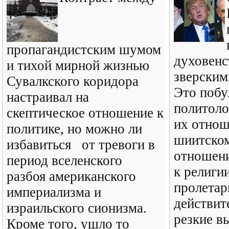
пропагандистским шумом
духовенс
и тихой мирной жизнью
зверским
Сувалкского коридора
Это побу
настраивал на
политоло
скептическое отношение к
их отнош
политике, но можно ли
шиитском
избавиться от тревоги в
отношени
период вселенского
к религи
разбоя американского
пролетар
империализма и
действит
израильского сионизма.
резкие в
Кроме того, ушло то