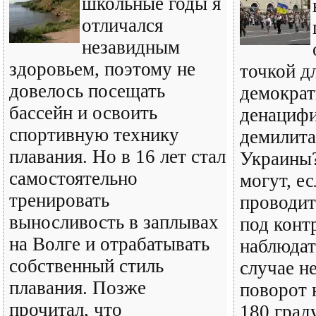
школьные годы я
отличался
незавидным
здоровьем, поэтому не
точкой д
довелось посещать
демократ
бассейн и освоить
денацифи
спортивную технику
демилита
плавания. Но в 16 лет стал
Украины
самостоятельно
могут, ес
тренировать
проводит
выносливость в заплывах
под конт
на Волге и отрабатывать
наблюдат
собственный стиль
случае н
плавания. Позже
поворот н
прочитал, что
180 град