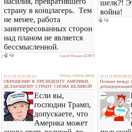
насилия, превратившего
шелк?! Э
страну в концлагерь. Тем
война!
не менее, работа
заинтересованных сторон
над планом не является
бессмысленной.
(2287)
Сергей Мальцев
2
Анализ, события, факты
17.11.25 11:11
(18.11)
12.11.25 09:50
(09:52
ОБРАЩЕНИЕ К ПРЕЗИДЕНТУ АМЕРИКИ,
Польша между б
ДЕЛАЮЩЕМУ СТРАНУ СНОВА ВЕЛИКОЙ
дебандеризацие
Если вы,
господин Трамп,
допускаете, что
Америка может