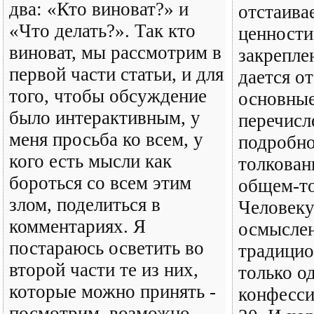
два: «Кто виноват?» и
отстаива
«Что делать?». Так кто
ценности,
виноват, мы рассмотрим в
закрепле
первой части статьи, и для
дается о
того, чтобы обсуждение
основные
было интерактивным, у
перечисл
меня просьба ко всем, у
подробно
кого есть мысли как
толкован
бороться со всем этим
общем-то
злом, поделиться в
Человеку
комментариях. Я
осмысле
постараюсь осветить во
традицио
второй части те из них,
только о
которые можно принять -
конфесси
посмотрим, возможно