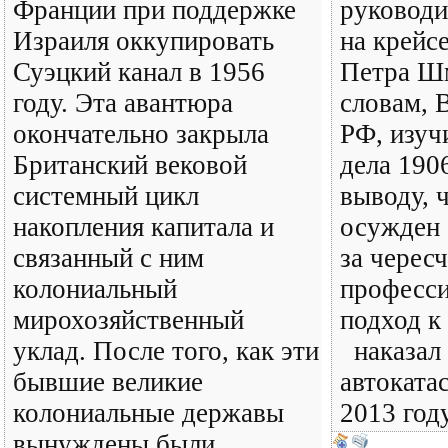
Франции при поддержке
руководи
Израиля оккупировать
на крейс
Суэцкий канал в 1956
Петра Шм
году. Эта авантюра
словам, 
окончательно закрыла
РФ, изуч
Британский вековой
дела 190
системный цикл
выводу, 
накопления капитала и
осужден 
связанный с ним
за черес
колониальный
професс
мирохозяйственный
подход к
уклад. После того, как эти
наказал 
бывшие великие
автоката
колониальные державы
2013 год
вынуждены были