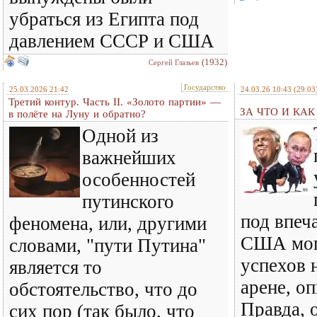
убраться из Египта под
давлением СССР и США
(1932)
Сергей Глазьев
Государство
25.03.2026 21:42
24.03.26 10:43
(29.03
Третий контур. Часть II. «Золото партии» —
ЗА ЧТО И КА
в полёте на Луну и обратно?
Одной из
важнейших
особенностей
путинского
под впеч
феномена, или, другими
США мог
словами, "пути Путина"
успехов 
является то
арене, оп
обстоятельство, что до
Правда, о
сих пор (так было, что