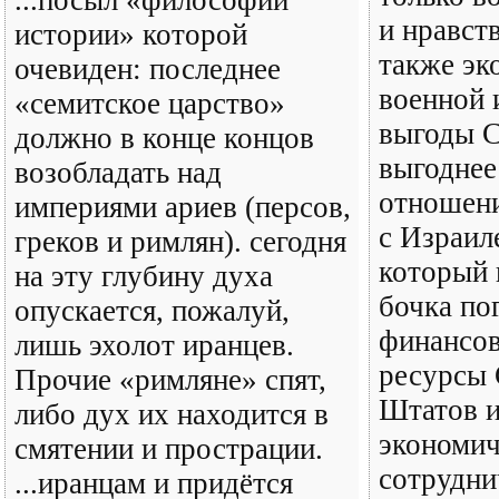
...посыл «философии
и нравст
истории» которой
также эк
очевиден: последнее
военной 
«семитское царство»
выгоды 
должно в конце концов
выгоднее
возобладать над
отношен
империями ариев (персов,
с Израил
греков и римлян). сегодня
который 
на эту глубину духа
бочка по
опускается, пожалуй,
финансов
лишь эхолот иранцев.
ресурсы
Прочие «римляне» спят,
Штатов и
либо дух их находится в
экономич
смятении и прострации.
сотрудни
...иранцам и придётся