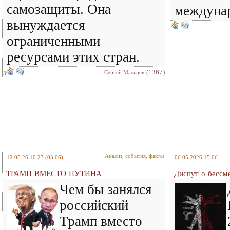
самозащиты. Она
междунар
вынуждается
ограниченными
ресурсами этих стран.
(1367)
Сергей Мальцев
3
Анализ, события, факты
12.05.26 10:23
(03.06)
06.05.2026 15:06
ТРАМП ВМЕСТО ПУТИНА
Диспут о бессм
Чем бы занялся
российский
Трамп вместо