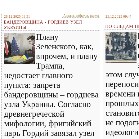
Анализ, события, факты
28.12.2025 09:31
25.12.2025 09:47
БАНДЕРОВЩИНА - ГОРДИЕВ УЗЕЛ
ПО СЛЕДАМ ПР
УКРАИНЫ
Плану
Зеленского, как,
впрочем, и плану
Трампа,
этом слу
недостает главного
перенос
пункта: запрета
времени 
бандеровщины – гордиева
прошлых 
узла Украины. Согласно
становит
древнегреческой
не подог
мифологии, фригийский
идеологи
царь Гордий завязал узел