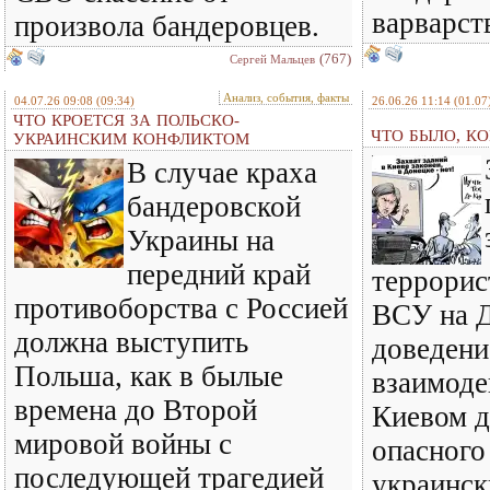
варварст
произвола бандеровцев.
(767)
Сергей Мальцев
Анализ, события, факты
04.07.26 09:08
(09:34)
26.06.26 11:14
(01.07
ЧТО КРОЕТСЯ ЗА ПОЛЬСКО-
ЧТО БЫЛО, КО
УКРАИНСКИМ КОНФЛИКТОМ
В случае краха
бандеровской
Украины на
передний край
террорис
противоборства с Россией
ВСУ на Д
должна выступить
доведени
Польша, как в былые
взаимод
времена до Второй
Киевом д
мировой войны с
опасного
последующей трагедией
украинск