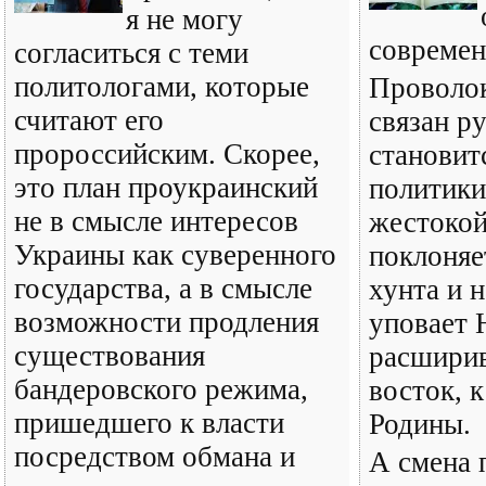
я не могу
современ
согласиться с теми
политологами, которые
Проволок
считают его
связан р
пророссийским. Скорее,
становит
это план проукраинский
политики
не в смысле интересов
жестокой
Украины как суверенного
поклоняе
государства, а в смысле
хунта и 
возможности продления
уповает
существования
расшири
бандеровского режима,
восток, 
пришедшего к власти
Родины.
посредством обмана и
А смена 