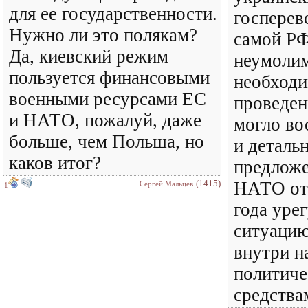
для ее государственности.
госперев
Нужно ли это полякам?
самой РФ
Да, киевский режим
неумолим
пользуется финансовыми
необход
военными ресурсами ЕС
проведен
и НАТО, пожалуй, даже
могло во
больше, чем Польша, но
и деталь
каков итог?
предложе
(1415)
НАТО от 
Сергей Мальцев
1
года уре
ситуацию
внутри н
политич
средства