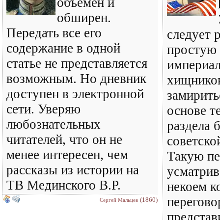
объемен и
обширен.
Передать все его
следует 
содержание в одной
простую 
статье не представляется
империал
возможным. Но дневник
хищнико
доступен в электронной
замирить
сети. Уверяю
основе т
любознательных
раздела 
читателей, что он не
советско
менее интересен, чем
Такую пе
рассказы из истории на
усматрив
ТВ Мединского В.Р.
некоем к
перегово
(1860)
Сергей Мальцев
представ