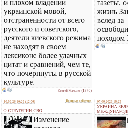
и плохом владении
газеты, 
украинской мовой,
жизнь За
отстраненности от всего
вслед за
русского и советского,
освобод
деятели киевского режима
походом 
не находят в своем
лексиконе более удачных
цитат и сравнений, чем те,
что почерпнуты в русской
культуре.
(1370)
Сергей Мальцев
Военные действия
10.06.26 10:28
(12.06)
07.06.2026 18:23
УКРАИНА ЗЕЛ
О СТРАТЕГИИ СВО
МЕЖДУНАРОД
Изменение