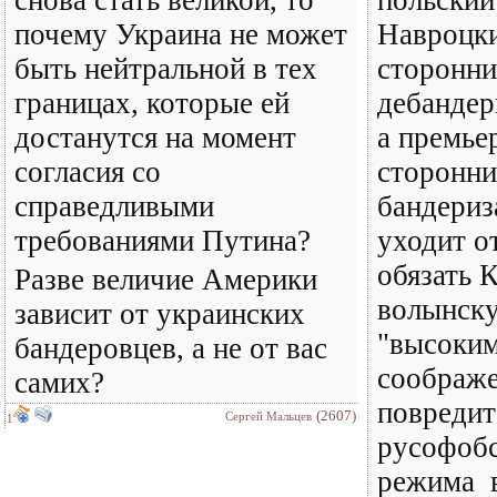
снова стать великой, то
польский
почему Украина не может
Навроцки
быть нейтральной в тех
сторонн
границах, которые ей
дебандер
достанутся на момент
а премье
согласия со
сторонн
справедливыми
бандериз
требованиями Путина?
уходит о
обязать 
Разве величие Америки
волынск
зависит от украинских
"высоким
бандеровцев, а не от вас
соображе
самих?
повредит
(2607)
Сергей Мальцев
1
русофобс
режима в