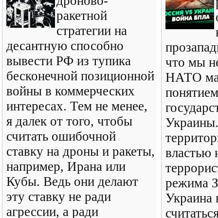
дроново-
ракетной
стратегии на
десантную способно
прозапад
вывести РФ из тупика
что мы н
бесконечной позиционной
НАТО ма
войны в коммерческих
понятием
интересах. Тем не менее,
государс
я далек от того, чтобы
Украины.
считать ошибочной
территор
ставку на дроны и ракеты,
властью 
например, Ирана или
террорис
Кубы. Ведь они делают
режима З
эту ставку не ради
Украина 
агрессии, а ради
считатьс