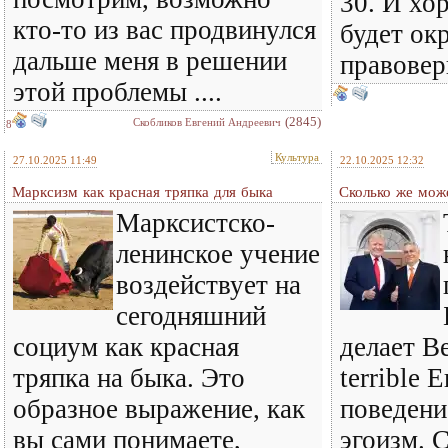
30. И хо
кто-то из вас продвинулся
будет ок
дальше меня в решении
правовер
этой проблемы ....
(2845)
Скобликов Евгений Андреевич
8
Культура
27.10.2025 11:49
22.10.2025 12:32
Марксизм как красная тряпка для быка
Сколько же може
Марксистско-
ленинское учение
воздействует на
сегодняшний
социум как красная
делает В
тряпка на быка. Это
terrible 
образное выражение, как
поведени
вы сами понимаете,
эгоизм. С