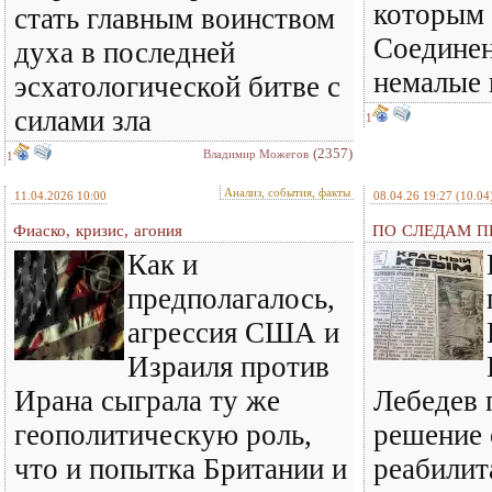
которым 
стать главным воинством
Соедине
духа в последней
немалые
эсхатологической битве с
силами зла
1
(2357)
Владимир Можегов
1
Анализ, события, факты
11.04.2026 10:00
08.04.26 19:27
(10.04
Фиаско, кризис, агония
ПО СЛЕДАМ ПР
Как и
предполагалось,
агрессия США и
Израиля против
Ирана сыграла ту же
Лебедев 
геополитическую роль,
решение 
что и попытка Британии и
реабилит