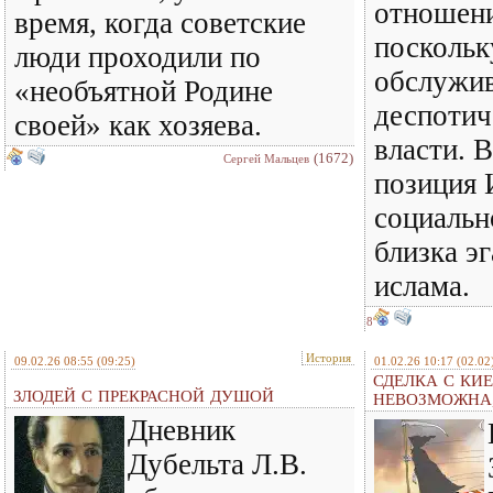
отношени
время, когда советские
поскольк
люди проходили по
обслужив
«необъятной Родине
деспотич
своей» как хозяева.
власти. 
(1672)
Сергей Мальцев
позиция 
социальн
близка э
ислама.
8
История
09.02.26 08:55
(09:25)
01.02.26 10:17
(02.02
СДЕЛКА С КИ
ЗЛОДЕЙ С ПРЕКРАСНОЙ ДУШОЙ
НЕВОЗМОЖНА,
Дневник
Дубельта Л.В.