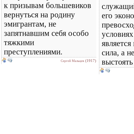
к призывам большевиков
служащи
вернуться на родину
его экон
эмигрантам, не
превосхо
запятнавшим себя особо
условиях
тяжкими
является
преступлениями.
сила, а н
выстоять
(1917)
Сергей Мальцев