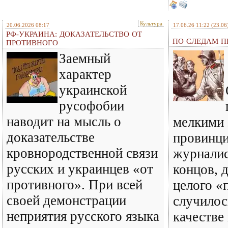
Культура
20.06.2026 08:17
17.06.26 11:22
(23.06
РФ-УКРАИНА: ДОКАЗАТЕЛЬСТВО ОТ
ПО СЛЕДАМ ПР
ПРОТИВНОГО
Заемный
характер
украинской
русофобии
наводит на мысль о
мелкими 
доказательстве
провинц
кровнородственной связи
журналис
русских и украинцев «от
концов, 
противного». При всей
целого «
своей демонстрации
случилось
неприятия русского языка
качестве