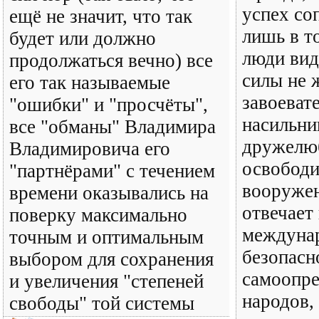
успех со
ещё не значит, что так
лишь в т
будет или должно
люди вид
продолжаться вечно) все
силы не 
его так называемые
завоеват
"ошибки" и "просчёты",
насильни
все "обманы" Владимира
дружелю
Владимировича его
освободи
"партнёрами" с течением
вооруже
времени оказывались на
отвечает
поверку максимально
междуна
точным и оптимальным
безопасн
выбором для сохранения
самоопре
и увеличения "степеней
народов,
свободы" той системы