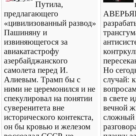
Путила,
предлагающего
АВЕРЬЯН
«цивилизованный развод»
разрабат
Пашиняну и
трансгум
извиняющегося за
антисист
авиакатастрофу
контркул
азербайджанского
пересека
самолета перед И.
Но сегод
Алиевым. Трамп бы с
случай: к
ними не церемонился и не
вопроса
спекулировал на понятии
в свете 
суверенитета вне
вечной ж
исторического контекста,
сложный
он бы кровью и железом
разговор