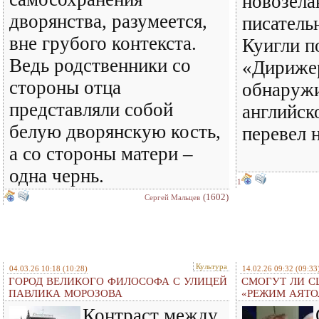
новозела
дворянства, разумеется,
писатель
вне грубого контекста.
Куигли п
Ведь родственники со
«Дирижер
стороны отца
обнаружи
представляли собой
английск
белую дворянскую кость,
перевел 
а со стороны матери –
одна чернь.
1
(1602)
Сергей Мальцев
Культура
04.03.26 10:18
(10:28)
14.02.26 09:32
(09:33
ГОРОД ВЕЛИКОГО ФИЛОСОФА С УЛИЦЕЙ
СМОГУТ ЛИ С
ПАВЛИКА МОРОЗОВА
«РЕЖИМ АЯТО
Контраст между