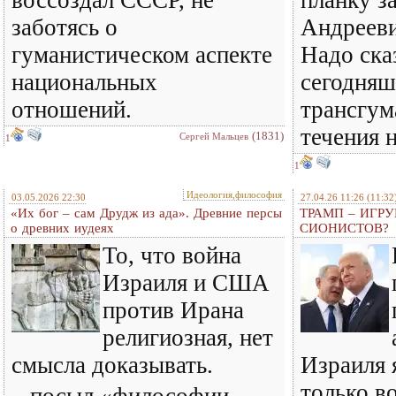
воссоздал СССР, не
планку з
заботясь о
Андрееви
гуманистическом аспекте
Надо сказ
национальных
сегодняш
отношений.
трансгум
течения 
(1831)
Сергей Мальцев
1
1
Идеология,философия
03.05.2026 22:30
27.04.26 11:26
(11:32
«Их бог – сам Друдж из ада». Древние персы
ТРАМП – ИГР
о древних иудеях
СИОНИСТОВ?
То, что война
Израиля и США
против Ирана
религиозная, нет
смысла доказывать.
Израиля 
только в