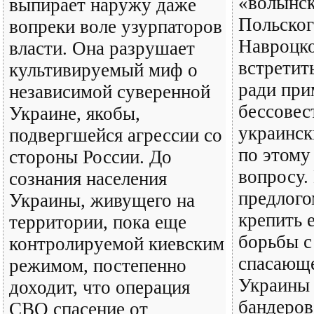
«волынск
выпирает наружу даже
Польског
вопреки воле узурпаторов
Навроцко
власти. Она разрушает
встретит
культивируемый миф о
ради при
независимой суверенной
бессове
Украине, якобы,
украинс
подвергшейся агрессии со
по этому
стороны России. До
вопросу.
сознания населения
предлого
Украины, живущего на
крепить 
территории, пока еще
борьбы с
контролируемой киевским
спасающе
режимом, постепенно
Украины 
доходит, что операция
бандеров
СВО спасение от