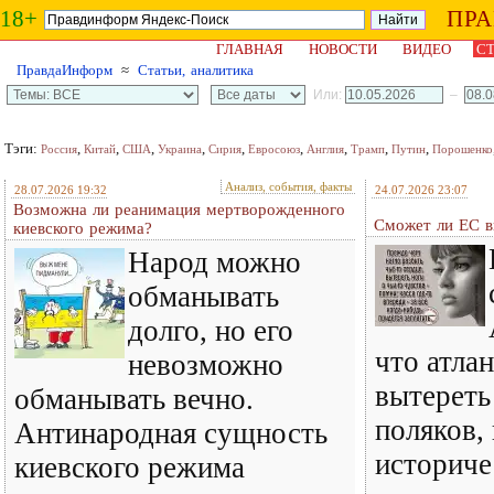
18+
ПР
ГЛАВНАЯ
НОВОСТИ
ВИДЕО
СТ
ПравдаИнформ
≈
Статьи, аналитика
Или:
–
Тэги:
,
,
,
,
,
,
,
,
,
Россия
Китай
США
Украина
Сирия
Евросоюз
Англия
Трамп
Путин
Порошенко
Анализ, события, факты
28.07.2026 19:32
24.07.2026 23:07
Возможна ли реанимация мертворожденного
Сможет ли ЕС в
киевского режима?
Народ можно
обманывать
долго, но его
что атла
невозможно
вытереть
обманывать вечно.
поляков,
Антинародная сущность
историче
киевского режима