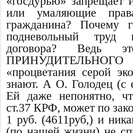
«госдурью» запрещает 
или умаляющие прав
гражданина? Почему г
подневольный труд п
договора? Ведь э
ПРИНУДИТЕЛЬНОГО
«процветания серой э
знают. А О. Голодец (
Ей даже непонятно, чт
ст.37 КРФ, может по за
1 руб. (4611руб,) и ник
(по нашей жизни) не сп