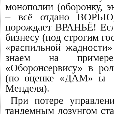
монополии (оборонку, эн
– всё отдано ВОРЬЮ,
порождает ВРАНЬЁ! Ес
бизнесу (под строгим гос
«распильной жадности»
знаем на пример
«Оборонсервису» в ро
(по оценке «ДАМ» ы –
Менделя).
При потере управлени
тандемным лозунгом 