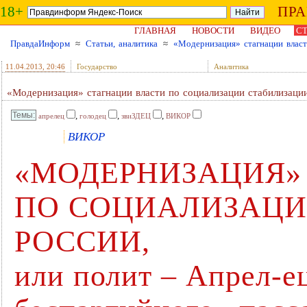
18+
ПР
ГЛАВНАЯ
НОВОСТИ
ВИДЕО
СТ
ПравдаИнформ
≈
Статьи, аналитика
≈
«Модернизация» стагнации власт
11.04.2013
, 20:46
Государство
Аналитика
«Модернизация» стагнации власти по социализации стабилизаци
,
,
,
апрелец
голодец
звиЗДЕЦ
ВИКОР
ВИКОР
«МОДЕРНИЗАЦИЯ»
ПО СОЦИАЛИЗАЦИ
РОССИИ,
или полит – Апрел-е