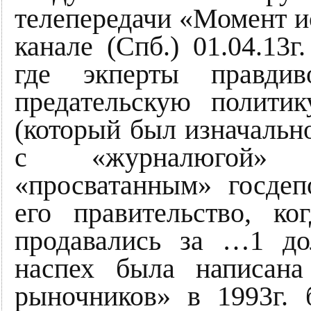
телепередачи «Момент и
канале (Спб.) 01.04.13г
где экперты правдив
предательскую политик
(который был изначаль
с «журналюгой» Г
«просватанным» госд
его правительство, ко
продавались за …1 дол
наспех была написан
рыночников» в 1993г. 