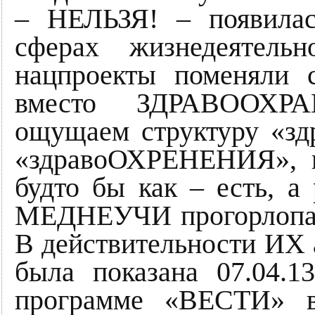
– НЕЛЬЗЯ! – появилас
сферах жизнедеятель
нацпроекты поменяли с
вместо ЗДРАВООХР
ощущаем структуру «
«здравоОХРЕНЕНИЯ», к
будто бы как – есть, а 
МЕДНЕУЧИ прогорлопа
В действительности ИХ а
была показана 07.04.
программе «ВЕСТИ» в