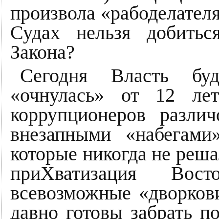
произвола «рабоделателя
Судах нельзя добитьс
Закона?
Сегодня Власть бу
«очнулась» от 12 лет
коррупционеров разли
внезапными «набегами
которые никогда не реша
приХватизация Вост
всевозможные «дворкови
давно готовы забрать п