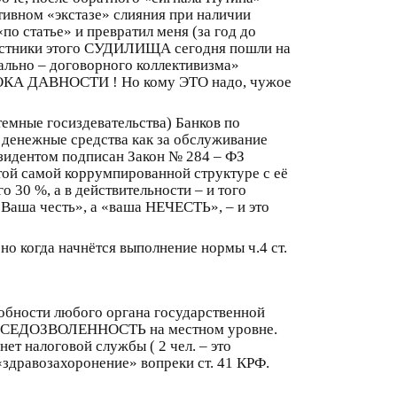
тивном «экстазе» слияния при наличии
о статье» и превратил меня (за год до
 участники этого СУДИЛИЩА сегодня пошли на
ально – договорного коллективизма»
РОКА ДАВНОСТИ ! Но кому ЭТО надо, чужое
темные госиздевательства) Банков по
 денежные средства как за обслуживание
резидентом подписан Закон № 284 – ФЗ
этой самой коррумпированной структуре с её
30 %, а в действительности – и того
«Ваша честь», а «ваша НЕЧЕСТЬ», – и это
о когда начнётся выполнение нормы ч.4 ст.
обности любого органа государственной
 ВСЕДОЗВОЛЕННОСТЬ на местном уровне.
т налоговой службы ( 2 чел. – это
«здравозахоронение» вопреки ст. 41 КРФ.