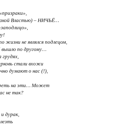
«призраки»,
такой Властью) – НИЧЬЁ…
«заподлицо»,
у!
 по жизни не являлся подлецом,
ё вышло по другому…
 грудях,
ерковь стали вхожи
чно думают о нас (!),
.
треть на эти… Может
ас не так?
 и дурак,
влезть