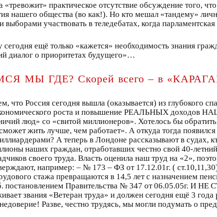
а «тревожит» практическое отсутствие обсуждение того, что 
тия нашего общества (во как!). Но кто мешал «тандему» лич
 выборами участвовать в теледебатах, когда парламентская
тору сегодня ещё только «кажется» необходимость знания гр
кий диалог о приоритетах будущего»…
 МЫ ГДЕ? Скорей всего – в «КАРАГА
, что Россия сегодня вышла (оказывается) из глубокого сп
мп экономического роста и повышение РЕАЛЬНЫХ доходов Н
ничий люд» со «свитой миллионеров». Хотелось бы обратит
сможет жить лучше, чем работает». А откуда тогда появился
 миллиардерами? А теперь в Лондоне рассказывают в судах, к
миллионы наших граждан, отработавших честно свой 40-летний
чиков своего труда. Власть оценила наш труд на «2», поэт
рждают, например: – № 173 – ФЗ от 17.12.01г. ( ст.10,11,30)
рудового стажа превращаются в 14,5 лет с назначением пенсии
 постановлением Правительства № 347 от 06.05.05г. И НЕ
уживает звания «Ветеран труда» и должен сегодня ещё 3 года
недоверие! Разве, честно трудясь, мы могли подумать о пред