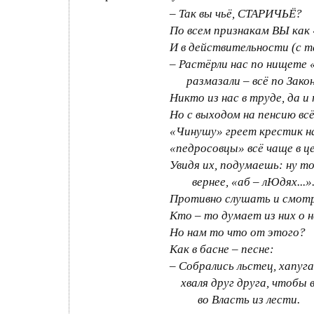
– Так вы чьё, СТАРИЧЬЁ?
По всем признакам ВЫ как 
И в действительности (с 
– Растёрли нас по нищете 
размазали – всё по Закон
Никто из нас в труде, да и
Но с выходом на пенсию вс
«Чинушу» греет крестик на
«педросовцы» всё чаще в ц
Увидя их, подумаешь: ну то
вернее, «аб – лЮдях...»
Противно слушать и смо
Кто – то думает из них о н
Но нам то что от этого?
Как в басне – песне:
– Собрались льстец, хапуга
хваля друг друга, чтобы 
во Власть из лести.