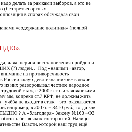
надо делать за рамками выборов, а это не
но (без третьесортных
 оппозиция в спорах обсуждала свои
ажданами «содержание политики» (полной
НДЕ!».
ада, даже период восстановления пройден и
АШИХ (?) людей… Под «нашими» автор,
ь внимание на противоречивость
 в России «клуб девятизначников» в лихие
то из них разворовывал честнее народное
 трудовой стаж, с 2000г. стали заложниками
ому мы, вопреки ст.7 КРФ, не должны жить
 –учёба не входит в стаж – это, оказывается,
, например, в 2007г. – 3410 руб., тогда как
 СТЫДНО ? А «благодаря» Закону №163 –ФЗ
 работать без всяких госгарантий. Налицо
ательстве Власти, которой наш труд ещё