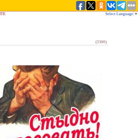
ЙТЕ
Select Language
▼
(3360)