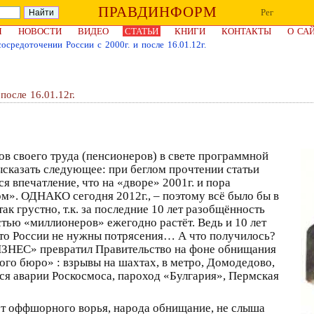
ПРАВДИНФОРМ
Рег
Я
НОВОСТИ
ВИДЕО
СТАТЬИ
КНИГИ
КОНТАКТЫ
О СА
осредоточении России с 2000г. и после 16.01.12г.
после 16.01.12г.
в своего труда (пенсионеров) в свете программной
 высказать следующее: при беглом прочтении статьи
 впечатление, что на «дворе» 2001г. и пора
м». ОДНАКО сегодня 2012г., – поэтому всё было бы в
так грустно, т.к. за последние 10 лет разобщённость
тью «миллионеров» ежегодно растёт. Ведь и 10 лет
 что России не нужны потрясения… А что получилось?
ИЗНЕС» превратил Правительство на фоне обнищания
ого бюро» : взрывы на шахтах, в метро, Домодедово,
ся аварии Роскосмоса, пароход «Булгария», Пермская
вет оффшорного ворья, народа обнищание, не слыша