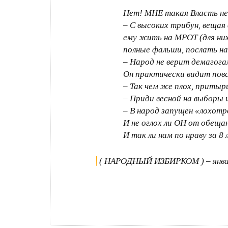
Нет! МНЕ такая Власть не 
– С высоких трибун, вещая
ему жить на МРОТ (для них
полные фальши, послать на
– Народ не верит демагогам
Он практически видит повс
– Так чем же плох, приты
– Приди весной на выборы и
– В народ запущен «лохотр
И не оглох ли ОН от обеща
И так ли нам по нраву за 
( НАРОДНЫЙ ИЗБИРКОМ ) – янва