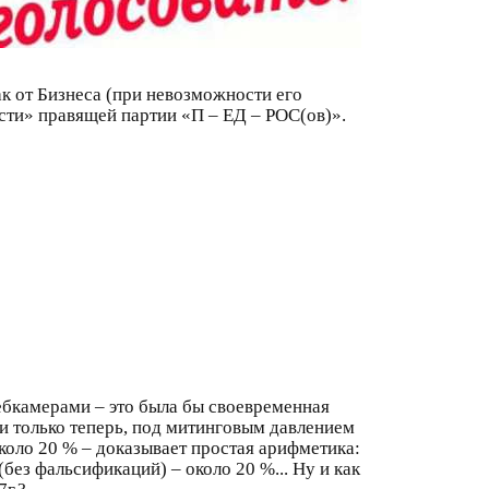
ак от Бизнеса (при невозможности его
сти» правящей партии «П – ЕД – РОС(ов)».
вебкамерами – это была бы своевременная
и только теперь, под митинговым давлением
около 20 % – доказывает простая арифметика:
без фальсификаций) – около 20 %... Ну и как