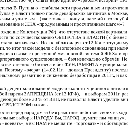
ВОМ (80 %)? Опять надо идти по «граблям истории» 1917
статья В. Путина о «стабильности продуманных и просчитан
збуяла у Власти только после декабрьских митингов в Москве
рачам и учителям…(«косточка» – кинута, налетай и голосуй 4
бразование и ЖКХ «продуманным и просчитанным шагом»?
 – рождение Конституции РФ), что отсутствие всякой вертика
ности по сосуществованию ОБЩЕСТВА и ВЛАСТИ ( с бизнес – 
стали назначаться. Но т.к. «благодаря» ст.12 Конституции м
ти, то итог такой модели с безопорным основанием при нали
удов в связке с преступной «мэровской системой ЖКХ» и «
орпоративного существования, – был изначально обречён.
ноответственного бизнеса и без ФУНДАМЕНТА муниципальны
Поэтому «вчера» (14.02.11г. – доклад Президенту) последний 
циальному развитию и снижению безработицы в 2011г., и к
вой децентрализованной модели «конституционного нигилизм
юбой партии ЗАПРЕЩЕНА (ст.13 КРФ), – к выборам 2011г. ра
адеющий более 30 % от ВВП, не позволил Власти уделить вн
 а СРЕДСТВОМ наживы.
ности перед народом за безграмотные действия своих выход
ональные выборы НАРОДУ. Вы, НАРОД, шумите там «внизу», –
 «воевать», а вы НАМ не мешайте «торговать» и обогащатьс