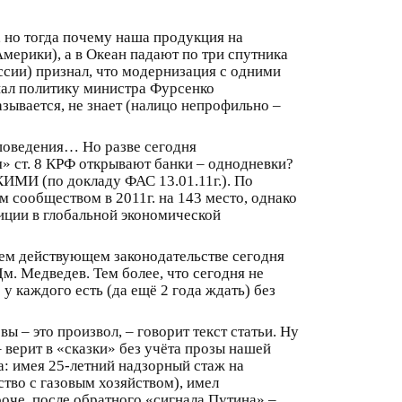
, но тогда почему наша продукция на
мерики), а в Океан падают по три спутника
сии) признал, что модернизация с одними
нал политику министра Фурсенко
зывается, не знает (налицо непрофильно –
 поведения… Но разве сегодня
» ст. 8 КРФ открывают банки – однодневки?
И (по докладу ФАС 13.01.11г.). По
 сообществом в 2011г. на 143 место, однако
иции в глобальной экономической
ем действующем законодательстве сегодня
Дм. Медведев. Тем более, что сегодня не
у каждого есть (да ещё 2 года ждать) без
 – это произвол, – говорит текст статьи. Ну
– верит в «сказки» без учёта прозы нашей
а: имея 25-летний надзорный стаж на
тво с газовым хозяйством), имел
че, после обратного «сигнала Путина» –