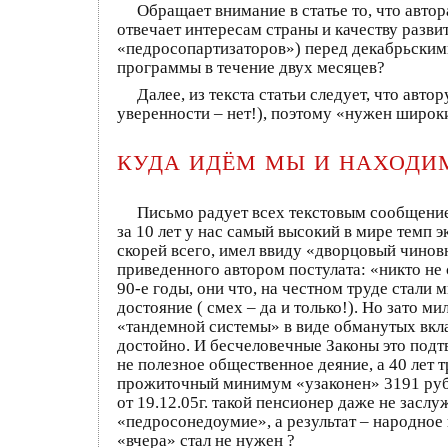
Обращает внимание в статье то, что автор
отвечает интересам страны и качеству разви
«педросопартизаторов») перед декабрьскими
программы в течение двух месяцев?
Далее, из текста статьи следует, что ав
уверенности – нет!), поэтому «нужен широ
КУДА ИДЁМ МЫ И НАХОДИМСЯ
Письмо радует всех текстовым сообщением
за 10 лет у нас самый высокий в мире те
скорей всего, имел ввиду «дворцовый чинов
приведенного автором постулата: «никто не 
90-е годы, они что, на честном труде стали
достояние ( смех – да и только!). Но зато 
«тандемной системы» в виде обманутых вклад
достойно. И бесчеловечные Законы это подтве
не полезное общественное деяние, а 40 лет т
прожиточный минимум «узаконен» 3191 руб.
от 19.12.05г. такой пенсионер даже не засл
«педросонедоумие», а результат – народное 
«вчера» стал не нужен ?