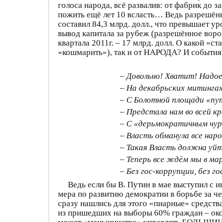
голоса народа, всё развалив: от фабрик до 
пожить ещё лет 10 всласть… Ведь разрешённы
составил 84,3 млрд. долл., что превышает уро
вывод капитала за рубеж (разрешённое воров
квартала 2011г. – 17 млрд. долл. О какой «
«кошмарить»), так и от НАРОДА? И события 
– Довольно! Хватит! Надое
– На декабрьских митингах 
– С Болотной площади «пу
– Предстала нам во всей к
– С «дерьмократичным чур
– Власть обманула все нар
– Такая Власть должна уйт
– Теперь все ждём мы в
– Без гос-коррупции, без 
Ведь если бы В. Путин в мае выступил с 
мера по развитию демократии в борьбе за ч
сразу нашлись для этого «пиарные» средства
из пришедших на выборы 60% граждан – около