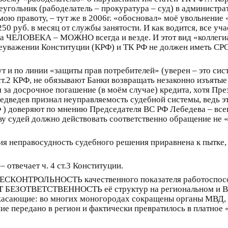
еугольник (рабоделатель – прокуратура – суд) в администра
 правоту, – тут же в 2006г. «обосновал» моё увольнение «п
 250 руб. в месяц от службы занятости. И как водится, все
, а ЧЕЛОВЕКА – МОЖНО всегда и везде. И этот вид «коллеги
важении Конституции (КРФ) и ТК РФ не должен иметь С
т и по линии «защиты прав потребителей» (уверен – это сис
ст.2 КРФ, не обязывают Банки возвращать незаконно изъятые
м за досрочное погашение (в моём случае) кредита, хотя П
. Медведев признал неуправляемость судебной системы, ведь 
) доверяют по мнению Председателя ВС РФ Лебедева – всего 
ву судей должно действовать соответственно обращение не 
 неправосудность судебного решения приравнена к пытке, н
отвечает ч. 4 ст.3 Конституции.
о БЕСКОНТРОЛЬНОСТЬ качественного показателя работоспос
Т БЕЗОТВЕТСТВЕННОСТЬ её структур на региональном и
асающие: во многих моногородах сокращены органы МВД, не
ие передано в регион и фактически превратилось в платное 