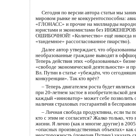
Сегодня по версии автора статьи мы зани
мировом рынке не конкурентоспособна: авиа
«ГЛОНАСС» и прочие на миллиарды народных
юристами и экономистами без ИНЖЕНЕРОВ – 
ОШИБОЧНОЙ! «Количество» ещё никогда не за
«тандемное» рассогласованное пиарство).
Далее автор утверждает, что образованн
необразованные граждане выводят в оффшор
Теперь действия этих «образованных» би
«свободе экономической деятельности» и пр
Вл. Путин в статье «убеждён, что сегодняш
конкуренции». Так кто врёт?
– Теперь двигателем роста будет являть
при 20-летнем застое в изобретательской дея
каждый «инноватор» может себе позволить оф
наличия страховых госгарантий в бесправов
– Личная свобода продуктивна, если ты п
кто с этим не согласится? Жалко только, что
жизни. Я лично (как и многие другие) в 200
«опасных производственных объектах» как с
неосторожность (поверив Путину) указать 