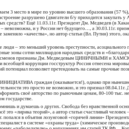
маем 3 место в мире по уровню высшего образования (57 %)
строение разрушено (двигатели б/у приходится закупать у А
 средств? Ещё 11.03.11г. Президент Дм. Медведев (в Хакас
невозможна, и у России нет будущего…, а 30.03.11г. приз
меняло «качества», но автор статьи (Вл. Путин) этого, ока
ые люди – это меньший уровень преступности, асоциального
ные зоны сотни миллиардов народных средств и «благодаря
знесменов признаны Дм. Медведевым ЦИНИЧНЫМИ и ХАМСКИМ
и всеобщей коррупции госструктур Россия отнесена мировым
ний потенциал позволяет претендовать на самые прочные поз
ся ИНИЦИАТИВА граждан (оказывается!), однако при нынешн
тельности это просто не возможно, и это признал 08.04.11г. 
ормить своё авторство по рыночным ценам, 80-100 тыс. не 
ом государстве.
омнишь и думаешь о других. Свобода без нравственной основы
 всё это «лирика теорий», а автор статьи счастливый человек 
5г. попался в объятия лозунговой «горячей линии» Президент
пециалист в системе «охраны труда» (химическое производс
своему «рабоделателю» о нарушениях им статей ТК РФ… Коро