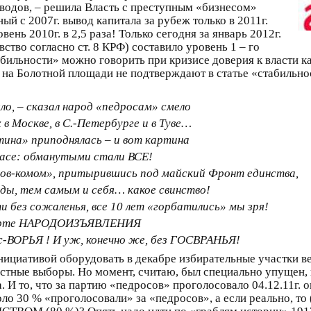
заводов, – решила Власть с преступным «бизнесом»
й с 2007г. вывод капитала за рубеж только в 2011г.
вень 2010г. в 2,5 раза! Только сегодня за январь 2012г.
ство согласно ст. 8 КРФ) составило уровень 1 – го
стабильности» можно говорить при кризисе доверия к власти к
на Болотной площади не подтверждают в статье «стабильно
ло, – сказал народ «педросам» смело
в Москве, в С.-Петербурге и в Туве…
тина» приподнялась – и вот картина
расе: обманутыми стали ВСЕ!
ов-комом», притырившись под майский Фронт единства,
оды, тем самым и себя… какое свинство!
и без сожаленья, все 10 лет «горбатились» мы зря!
 марте НАРОДОИЗЪЯВЛЕНИЯ
гос-ВОРЬЯ ! И уж, конечно же, без ГОСВРАНЬЯ!
инициативой оборудовать в декабре избирательные участки 
естные выборы. Но момент, считаю, был специально упущен, 
. И то, что за партию «педросов» проголосовало 04.12.11г. 
 30 % «проголосовали» за «педросов», а если реально, то (