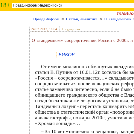
18+
ГЛАВНА
ПравдаИнформ
≈
Статьи, аналитика
≈
О «тандемном» с
24.02.2012
, 18:04
Государство
О «тандемном» сосредоточении России с 2000г. и 
ВИКОР
От имени миллионов обманутых вкладчико
статьи В. Путина от 16.01.12г. хотелось бы
«Россия – сосредотачивается…» складывается
сосредотачиваться после «ельцинских рефор
статье заманчиво интересно, если б не было 
обнищавшего гражданского общества с Влас
назад была такая же лозунговая установка,
Тандемный лозунг «перестать кошмарить Б
общества в статистический орган «похоронн
авиакатастрофы, пожары 2010г., участившие
«Хромая лошадь»…
– За 10 лет «тандемного вещания», расц