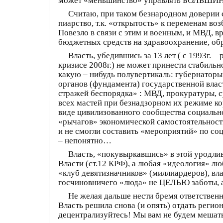
может «меньшинство» управлять БОЛЬШИНСТ
Считаю, при таком безнародном доверии 
пиарство, т.к. «открытость» к переменам во
Повезло в связи с этим и военным, и МВД, в
бюджетных средств на здравоохранение, о
Власть, убедившись за 13 лет ( с 1993г.
кризисе 2008г.) не может принести стабиль
какую – нибудь полувертикаль: губернаторы 
органов (фундамента) государственной влас
стражей беспорядка» : МВД, прокуратуры, с
всех мастей при безнадзорном их режиме к
виде цивилизованного сообщества социаль
«рычагов» экономической самостоятельности. 
и не смогли составить «мероприятий» по со
– непонятно…
Власть, «покувыркавшись» в этой уродли
Власти (ст.12 КРФ), а любая «идеология» л
«клуб девятизначников» (миллиардеров), вл
госчиновничего «люда» не ЦЕЛЬЮ заботы,
Не желая дальше нести бремя ответствен
Власть решила снова (и опять) отдать реги
децентрализуйтесь! Мы вам не будем мешать