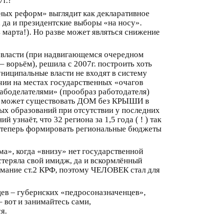
г.?
ных реформ» выглядит как декларативное
, да и президентские выборы «на носу».
 марта!). Но разве может являться снижение
ли власти (при надвигающемся очередном
ворьём), решила с 2007г. построить хоть
униципальные власти не входят в систему
чии на местах государственных «очагов
рабоделателями» (прообраз работодателя)
 Не может существовать ДОМ без КРЫШИ в
х образований при отсутствии у последних
узнаёт, что 32 региона за 1,5 года ( ! ) так
ак теперь формировать региональные бюджеты
а», когда «внизу» нет государственной
стеряла свой имидж, да и вскормлённый
имание ст.2 КРФ, поэтому ЧЕЛОВЕК стал для
цев – губернских «педросоназначенцев»,
 вот и занимайтесь сами,
я.