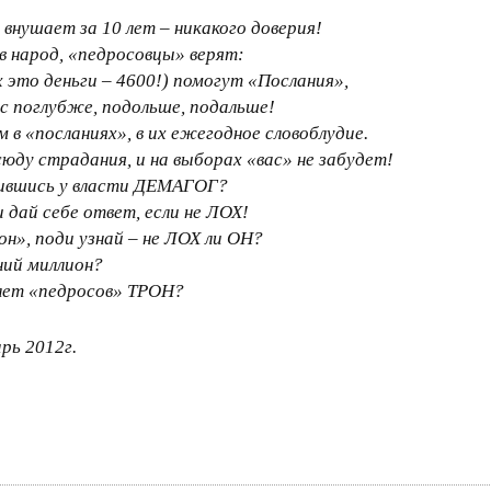
внушает за 10 лет – никакого доверия!
 в народ, «педросовцы» верят:
 это деньги – 4600!) помогут «Послания»,
с поглубже, подольше, подальше!
 в «посланиях», в их ежегодное словоблудие.
юду страдания, и на выборах «вас» не забудет!
рившись у власти ДЕМАГОГ?
 дай себе ответ, если не ЛОХ!
он», поди узнай – не ЛОХ ли ОН?
ний миллион?
8 лет «педросов» ТРОН?
рь 2012г.