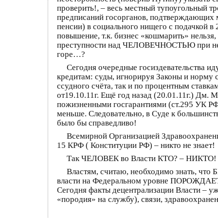
проверить!, – весь местный тупоугольный тр
предписаний госорганов, подтверждающих мою
пенсии) в социального нищего с подачкой в
повышение, т.к. бизнес «кошмарить» нельзя
преступности над ЧЕЛОВЕЧНОСТЬЮ при неу
горе…?
Сегодня очередные госиздевательства иду
кредитам: суды, игнорируя Законы и норму 
ссудного счёта, так и по процентным ставка
от19.10.11г. Ещё год назад (20.01.11г.) Дм
пожизненными госгарантиями (ст.295 УК РФ 
меньше. Следовательно, в Суде к большинст
было бы справедливо!
Всемирной Организацией Здравоохранения
15 КРФ ( Конституции РФ) – никто не знает!
Так ЧЕЛОВЕК во Власти КТО? – НИКТО! – 
Властям, считаю, необходимо знать, чт
власти на Федеральном уровне ПОРОЖДАЕ
Сегодня факты децентрализации Власти – уж
«породия» на службу), связи, здравоохранен