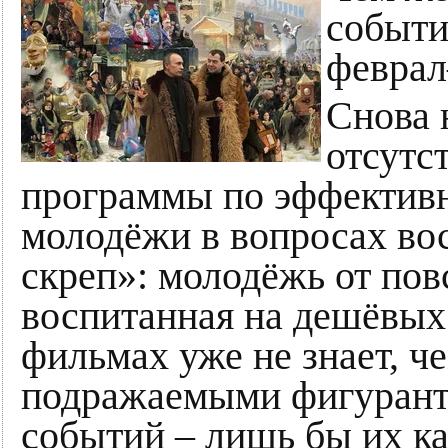
событи
февра
Снова 
отсутс
программы по эффектив
молодёжи в вопросах во
скреп»: молодёжь от пов
воспитанная на дешёвых
фильмах уже не знает, че
подражаемыми фигуран
событий – лишь бы их ка