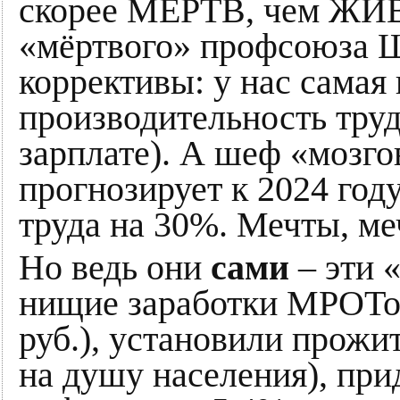
скорее МЁРТВ, чем ЖИВ
«мёртвого» профсоюза Ш
коррективы: у нас самая
производительность труд
зарплате). А шеф «мозг
прогнозирует к 2024 год
труда на 30%. Мечты, 
Но ведь они
сами
– эти 
нищие заработки МРОТом
руб.), установили прож
на душу населения), пр