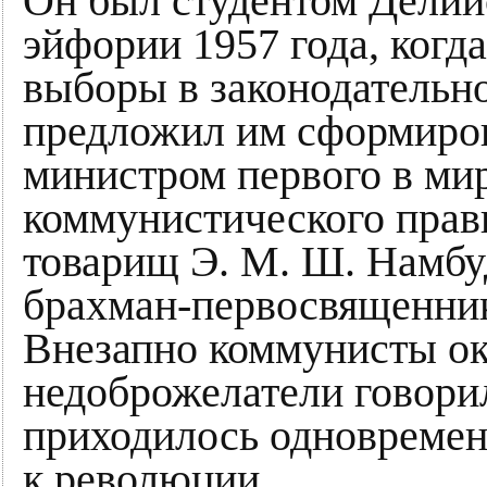
Он был студентом Делий
эйфории 1957 года, ког
выборы в законодательн
предложил им сформиров
министром первого в ми
коммунистического прави
товарищ Э. М. Ш. Намб
брахман-первосвященник
Внезапно коммунисты ок
недоброжелатели говори
приходилось одновремен
к революции.