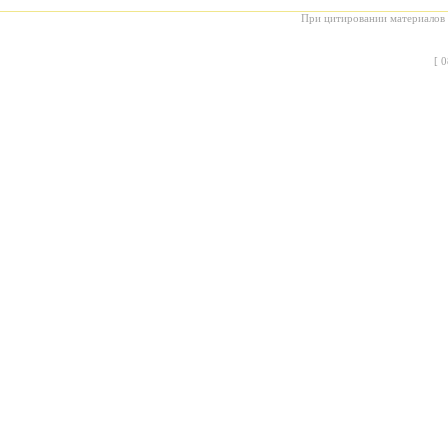
При цитировании материалов с
[
0