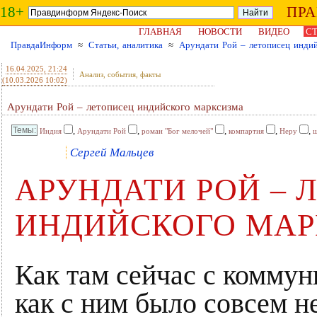
18+
ПР
ГЛАВНАЯ
НОВОСТИ
ВИДЕО
СТ
ПравдаИнформ
≈
Статьи, аналитика
≈
Арундати Рой – летописец индий
16.04.2025
, 21:24
Анализ, события, факты
(10.03.2026 10:02)
Арундати Рой – летописец индийского марксизма
,
,
,
,
,
Индия
Арундати Рой
роман "Бог мелочей"
компартия
Неру
ш
Сергей Мальцев
АРУНДАТИ РОЙ – 
ИНДИЙСКОГО МА
Как там сейчас с комму
как с ним было совсем 