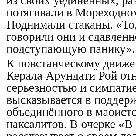
из своих уединенных, р
потягивали в Мореходном
Поднимали стаканы. «То
говорили они и сдавленн
подступающую панику».
К повстанческому движе
Керала Арундати Рой от
серьезностью и симпати
высказывается в поддерж
объединённого в маоист
наксалитов. В очерке «В