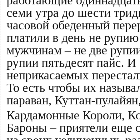
работающие одиннадцать 
семи утра до шести трид
часовой обеденный пер
платили в день не рупию 
мужчинам – не две рупии
рупии пятьдесят пайс. И
неприкасаемых перестали
То есть чтобы их называ
параван, Куттан-пулайян,
Кардамонные Короли, К
Бароны – приятели еще с