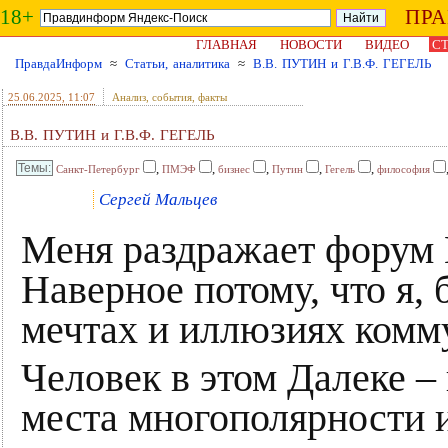
18+
ПР
ГЛАВНАЯ
НОВОСТИ
ВИДЕО
СТ
ПравдаИнформ
≈
Статьи, аналитика
≈
В.В. ПУТИН и Г.В.Ф. ГЕГЕЛЬ
25.06.2025
, 11:07
Анализ, события, факты
В.В. ПУТИН и Г.В.Ф. ГЕГЕЛЬ
,
,
,
,
,
Санкт-Петербург
ПМЭФ
бизнес
Путин
Гегель
философия
Сергей Мальцев
Меня раздражает форум
Наверное потому, что я,
мечтах и иллюзиях комм
Человек в этом Далеке – 
места многополярности и