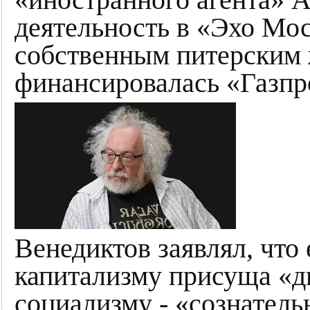
«иностранного агента» А
деятельность в «Эхо Мо
собственным питерским
финансировалась «Газпр
Венедиктов заявлял, что 
капитализму присуща «д
социализму - «сознатель