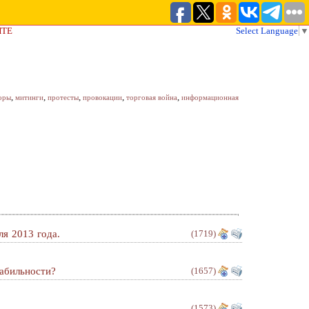
ЙТЕ
Select Language
▼
,
,
,
,
,
оры
митинги
протесты
провокации
торговая война
информационная
ля 2013 года.
(1719)
абильности?
(1657)
(1573)