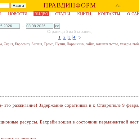
ПРАВДИНФОРМ
Рег
Я
НОВОСТИ
ВИДЕО
СТАТЬИ
КНИГИ
КОНТАКТЫ
О СА
–
Страница 5 из 5 страниц.
1
2
3
4
5
,
,
,
,
,
,
,
,
,
,
на
Сирия
Евросоюз
Англия
Трамп
Путин
Порошенко
война
вмешательство
хакеры
выб
- это разжигание! Задержание соратников в г. Ставрополе 9 февра
иционные ресурсы. Бахрейн вошел в состоянии перманентной нест
 строгого режима.