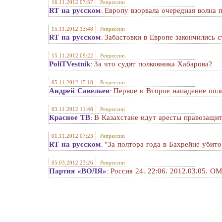
16.11.2012 07:57
Репрессии
RT на русском
Европу взорвала очередная волна 
:
15.11.2012 13:48
Репрессии
RT на русском
Забастовки в Европе закончились 
:
15.11.2012 09:22
Репрессии
PoliTVestnik
За что судят полковника Хабарова?
:
05.11.2012 15:18
Репрессии
Андрей Савельев
Первое и Второе нападение пол
:
03.11.2012 11:48
Репрессии
Красное ТВ
В Казахстане идут аресты правозащи
:
01.11.2012 07:23
Репрессии
RT на русском
"За полтора года в Бахрейне убит
:
05.03.2012 23:26
Репрессии
Партия «ВОЛЯ»
Россия 24. 22:06. 2012.03.05. 
: