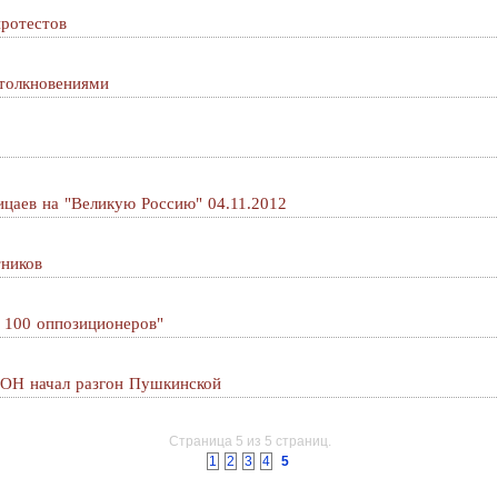
протестов
столкновениями
ицаев на "Великую Россию" 04.11.2012
тников
о 100 оппозиционеров"
ОМОН начал разгон Пушкинской
Страница 5 из 5 страниц.
1
2
3
4
5