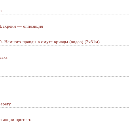
а
 Бахрейн — оппозиция
. Немного правды в омуте кривды (видео) (2ч31м)
eaks
берегу
и акции протеста