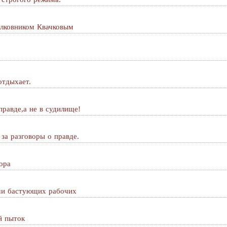
олковником Квачковым
отдыхает.
правде,а не в судилище!
 за разговоры о правде.
ора
ячи бастующих рабочих
й пыток