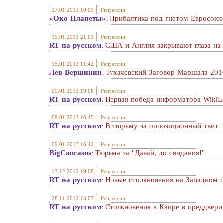
27.01.2013 10:09
Репрессии
«Око Планеты»
Прибалтика под гнетом Евросоюз
:
15.01.2013 21:01
Репрессии
RT на русском
США и Англия закрывают глаза на
:
15.01.2013 11:42
Репрессии
Лев Вершинин
Тухачевский Заговор Маршала 2010
:
09.01.2013 19:06
Репрессии
RT на русском
Первая победа информатора WikiL
:
09.01.2013 16:45
Репрессии
RT на русском
В тюрьму за оппозиционный твит
:
09.01.2013 16:42
Репрессии
BigCaucasus
Тюрьма за "Давай, до свидания!"
:
13.12.2012 19:08
Репрессии
RT на русском
Новые столкновения на Западном 
:
28.11.2012 13:07
Репрессии
RT на русском
Столкновения в Каире в преддвери
: