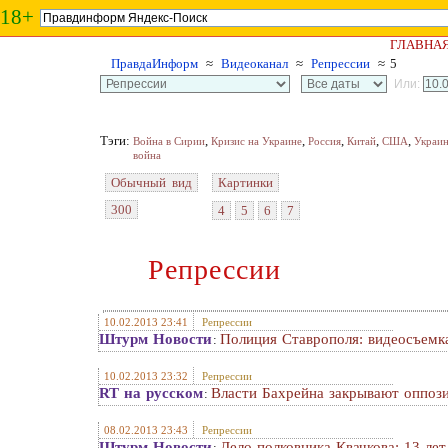
18+
ГЛАВНА
ПравдаИнформ
≈
Видеоканал
≈
Репрессии
≈ 5
Или:
Тэги:
,
,
,
,
,
Война в Сирии
Кризис на Украине
Россия
Китай
США
Украи
война
Обычный вид
Картинки
300
4
5
6
7
Репрессии
10.02.2013 23:41
Репрессии
Штурм Новости
Полиция Ставрополя: видеосъемка
:
10.02.2013 23:32
Репрессии
RT на русском
Власти Бахрейна закрывают оппоз
:
08.02.2013 23:43
Репрессии
Штурм Новости
Дело полковника Квачкова: 13 лет
: