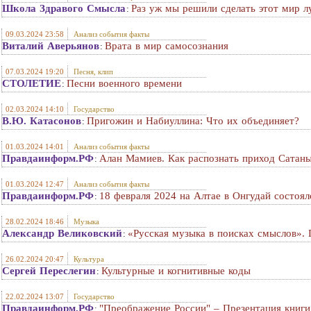
Школа Здравого Смысла
Раз уж мы решили сделать этот мир 
:
09.03.2024 23:58
Анализ события факты
Виталий Аверьянов
Врата в мир самосознания
:
07.03.2024 19:20
Песня, клип
СТОЛЕТИЕ
Песни военного времени
:
02.03.2024 14:10
Государство
В.Ю. Катасонов
Пригожин и Набиуллина: Что их объединяет?
:
01.03.2024 14:01
Анализ события факты
Правдаинформ.РФ
Алан Мамиев. Как распознать приход Сатан
:
01.03.2024 12:47
Анализ события факты
Правдаинформ.РФ
18 февраля 2024 на Алтае в Онгудай состо
:
28.02.2024 18:46
Музыка
Александр Великовский
«Русская музыка в поисках смыслов». 
:
26.02.2024 20:47
Культура
Сергей Переслегин
Культурные и когнитивные коды
:
22.02.2024 13:07
Государство
Правдаинформ.РФ
"Преображение России" – Презентация книги
: