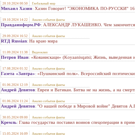
20.10.2024 00:50
Глобальный мир
Михаил Хазин
Хазин Говорит! "ЭКОНОМИКА ПО-РУССКИ" 16 о
:
19.10.2024 14:22
Анализ события факты
Правдаинформ.РФ
АЛЕКСАНДР ЛУКАШЕНКО. Чем закончится в
:
29.09.2024 16:52
Анализ события факты
RTД Russian
На краю мира
:
11.09.2024 11:38
Видеоклип
Петров Иван
«Кояанискаци» (Koyaanisqatsi; Жизнь, выведенная 
:
17.08.2024 01:32
Анализ события факты
Газета «Завтра»
«Пушкинский полк». Всероссийский поэтически
:
01.06.2024 12:19
Анализ события факты
Андрей Девятов
Евреи и Ватикан. Битва не на жизнь, а на смeр
:
01.06.2024 11:24
Анализ события факты
Андрей Девятов
"О нашей победе в Мировой войне" Девятов А.
:
30.05.2024 09:00
Анализ события факты
Кремль
Глава государства поставил воинов спецоперации в при
:
15.05.2024 16:09
Анализ события факты