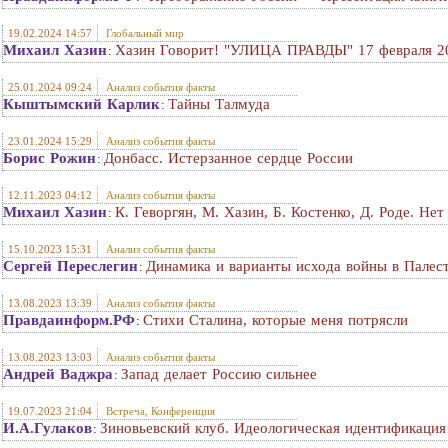
19.02.2024 14:57
Глобальный мир
Михаил Хазин
Хазин Говорит! "УЛИЦА ПРАВДЫ" 17 февраля 20
:
25.01.2024 09:24
Анализ события факты
Кыштымский Карлик
Тайны Талмуда
:
23.01.2024 15:29
Анализ события факты
Борис Рожин
Донбасс. Истерзанное сердце России
:
12.11.2023 04:12
Анализ события факты
Михаил Хазин
К. Геворгян, М. Хазин, Б. Костенко, Д. Роде. Не
:
15.10.2023 15:31
Анализ события факты
Сергей Переслегин
Динамика и варианты исхода войны в Палес
:
13.08.2023 13:39
Анализ события факты
Правдаинформ.РФ
Стихи Сталина, которые меня потрясли
:
13.08.2023 13:03
Анализ события факты
Андрей Ваджра
Запад делает Россию сильнее
:
19.07.2023 21:04
Встреча, Конференция
И.А.Гулаков
Зиновьевский клуб. Идеологическая идентификация 
: