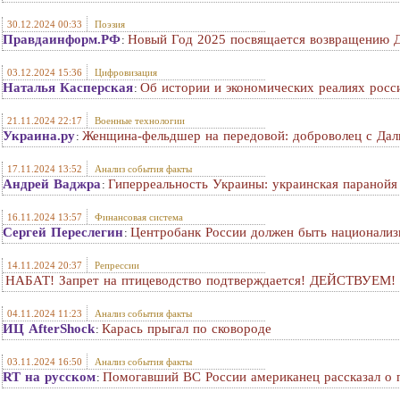
30.12.2024 00:33
Поэзия
Правдаинформ.РФ
Новый Год 2025 посвящается возвращению 
:
03.12.2024 15:36
Цифровизация
Наталья Касперская
Об истории и экономических реалиях росс
:
21.11.2024 22:17
Военные технологии
Украина.ру
Женщина-фельдшер на передовой: доброволец с Дал
:
17.11.2024 13:52
Анализ события факты
Андрей Ваджра
Гиперреальность Украины: украинская параной
:
16.11.2024 13:57
Финансовая система
Сергей Переслегин
Центробанк России должен быть национализ
:
14.11.2024 20:37
Репрессии
НАБАТ! Запрет на птицеводство подтверждается! ДЕЙСТВУЕМ!
04.11.2024 11:23
Анализ события факты
ИЦ AfterShock
Карась прыгал по сковороде
:
03.11.2024 16:50
Анализ события факты
RT на русском
Помогавший ВС России американец рассказал о 
: