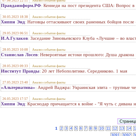
07.06.2023 22:11
Анализ события факты
Правдаинформ.РФ
Кеннеди на пост президента США: Вопрос в
:
30.05.2023 18:38
Анализ события факты
Хиппи Энд
Натовцы оттаскивают своих раненных бойцов после 
:
29.05.2023 06:51
Анализ события факты
И.А.Гулаков
Заседание Зиновьевского Клуба «Лучшие – во влас
:
28.05.2023 10:08
Анализ события факты
Станислав Лосев
Невероятные истоки прошлого: Душа дракона в
:
28.05.2023 09:33
Анализ события факты
Институт Правды
20 лет Небополитике. Середниково. 1 мая
:
27.05.2023 23:40
Анализ события факты
«Альтернатива»
Андрей Ваджра: Украинская элита – трупные ч
:
26.05.2023 17:57
Анализ события факты
Хиппи Энд
Краснодар причащается к войне - "Я чуть с дивана н
:
1
2
3
4
5
6
7
8
9
10
11
12
13
14
1
3091
3092
3