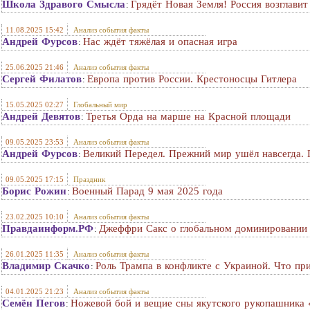
Школа Здравого Смысла
Грядёт Новая Земля! Россия возглави
:
11.08.2025 15:42
Анализ события факты
Андрей Фурсов
Нас ждёт тяжёлая и опасная игра
:
25.06.2025 21:46
Анализ события факты
Сергей Филатов
Европа против России. Крестоносцы Гитлера
:
15.05.2025 02:27
Глобальный мир
Андрей Девятов
Третья Орда на марше на Красной площади
:
09.05.2025 23:53
Анализ события факты
Андрей Фурсов
Великий Передел. Прежний мир ушёл навсегда. 
:
09.05.2025 17:15
Праздник
Борис Рожин
Военный Парад 9 мая 2025 года
:
23.02.2025 10:10
Анализ события факты
Правдаинформ.РФ
Джеффри Сакс о глобальном доминировании 
:
26.01.2025 11:35
Анализ события факты
Владимир Скачко
Роль Трампа в конфликте с Украиной. Что пр
:
04.01.2025 21:23
Анализ события факты
Семён Пегов
Ножевой бой и вещие сны якутского рукопашника 
: