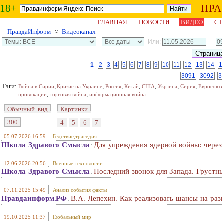
18+
ПР
ГЛАВНАЯ
НОВОСТИ
ВИДЕО
СТ
ПравдаИнформ
≈
Видеоканал
Или:
–
1
2
3
4
5
6
7
8
9
10
11
12
13
14
1
3091
3092
3
Тэги:
,
,
,
,
,
,
,
Война в Сирии
Кризис на Украине
Россия
Китай
США
Украина
Сирия
Евросоюз
,
,
провокации
торговая война
информационная война
Обычный вид
Картинки
300
4
5
6
7
05.07.2026 16:59
Бедствие,трагедия
Школа Здравого Смысла
Для упреждения ядерной войны: через
:
12.06.2026 20:56
Военные технологии
Школа Здравого Смысла
Последний звонок для Запада. Грустн
:
07.11.2025 15:49
Анализ события факты
Правдаинформ.РФ
В.А. Лепехин. Как реализовать шансы на раз
:
19.10.2025 11:37
Глобальный мир