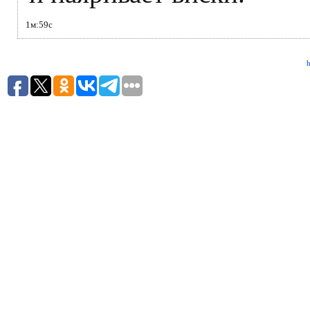
1м:59с
h