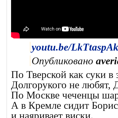
youtu.be/LkTtaspA
Опубликовано
aver
По Тверской как суки в 
Долгорукого не любят,
По Москве чеченцы шаря
А в Кремле сидит Борис
и наяривает виски.