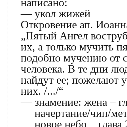
написано:
— укол жижей
Откровение ап. Иоанна
„Пятый Ангел воструби
их, а только мучить п
подобно мучению от с
человека. В те дни лю
найдут ее; пожелают у
них. /.../“
— знамение: жена – гл
— начертание/чип/метк
— новое небо – глава 