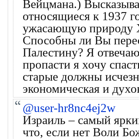
Вейцмана.) Высказыв
относящиеся к 1937 г
ужасающую природу Х
Способны ли Вы перес
Палестину? Я отвечаю
пропасти я хочу спаст
старые должны исчезн
экономическая и духов
@user-hr8nc4ej2w
Израиль – самый яркий
что, если нет Воли Бо