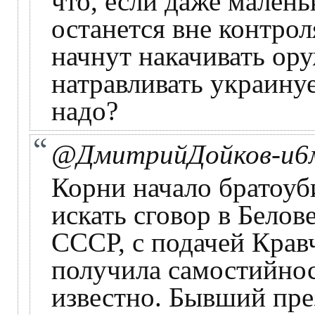
что, если даже мален
останется вне контрол
начнут накачивать ор
натравливать украинуе
надо?
@ДмитрийДойков-и6
Корни начало братоуб
искать сговор в Белов
СССР, с подачей Крав
получила самостийнос
известно. Бывший пр