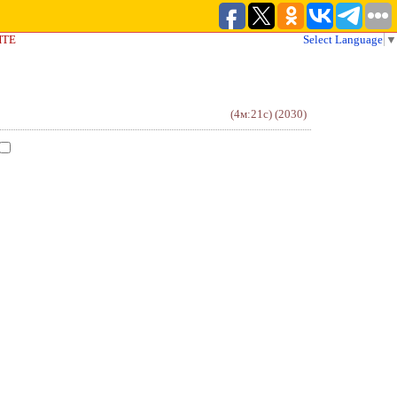
ЙТЕ
Select Language
▼
(4м:21с)
(2030)