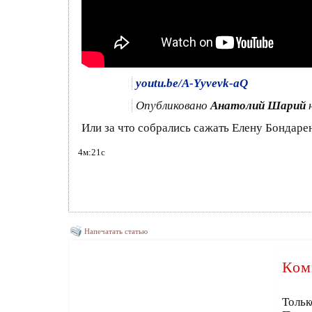
youtu.be/A-Yyvevk-aQ
Опубликовано
Анатолий Шарий
н
Или за что собрались сажать Елену Бондаре
4м:21с
Напечатать статью
Ком
Тольк