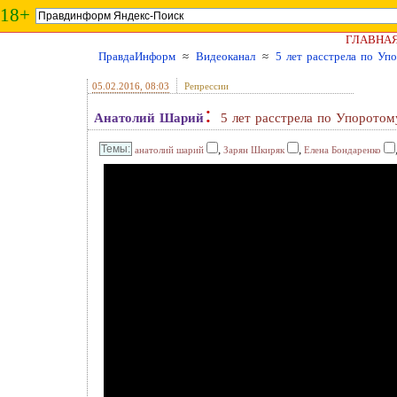
18+
ГЛАВНА
ПравдаИнформ
≈
Видеоканал
≈
5 лет расстрела по Уп
05.02.2016
, 08:03
Репрессии
:
Анатолий Шарий
5 лет расстрела по Упоротом
,
,
анатолий шарий
Зарян Шкиряк
Елена Бондаренко