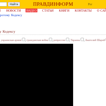
ПРАВДИНФОРМ
Рег
Я
НОВОСТИ
ВИДЕО
СТАТЬИ
КНИГИ
КОНТАКТЫ
О СА
оротому Кодексу
у Кодексу
,
,
,
,
,
украинская армия
гражданская война
репрессии
Украина
Анатолий Шарий