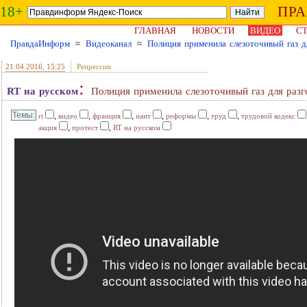
18+
ПР
ГЛАВНАЯ
НОВОСТИ
ВИДЕО
СТ
ПравдаИнформ
≈
Видеоканал
≈
Полиция применила слезоточивый газ д
21.04.2016
, 15:25
Репрессии
:
RT на русском
Полиция применила слезоточивый газ для раз
,
,
,
,
,
,
rt
видео
франция
нант
реформы
труд
трудовой кодекс
,
,
акция
протест
RT на русском