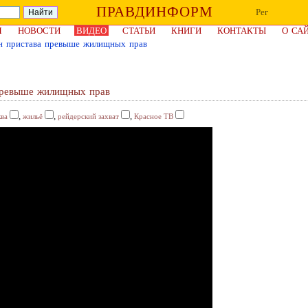
ПРАВДИНФОРМ
Рег
Я
НОВОСТИ
ВИДЕО
СТАТЬИ
КНИГИ
КОНТАКТЫ
О СА
н пристава превыше жилищных прав
превыше жилищных прав
,
,
,
ва
жильё
рейдерский захват
Красное ТВ