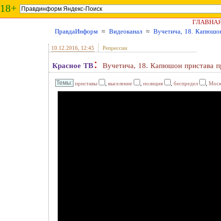
18+
ГЛАВНА
ПравдаИнформ
≈
Видеоканал
≈
Вучетича, 18. Капюшо
10.12.2016
, 12:45
Репрессии
:
Красное ТВ
Вучетича, 18. Капюшон пристава 
,
,
,
,
приставы
выселение
полиция
беспредел
Моск