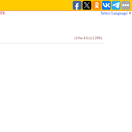
ЙТЕ
Select Language
▼
(10м:43с)
(1286)