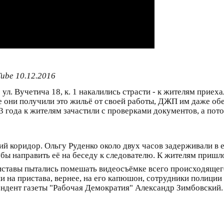
ube 10.12.2016
 ул. Вучетича 18, к. 1 накалились страсти - к жителям прие
е они получили это жильё от своей работы, ДЖП им даже о
3 года к жителям зачастили с проверками документов, а пот
ий коридор. Ольгу Руденко около двух часов задерживали в 
тобы направить её на беседу к следователю. К жителям приш
ставы пытались помешать видеосъёмке всего происходящег
и на пристава, вернее, на его капюшон, сотрудники полиции
ндент газеты "Рабочая Демократия" Александр Зимбовский.