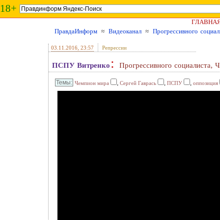
18+
ГЛАВНА
ПравдаИнформ
≈
Видеоканал
≈
Прогрессивного социал
03.11.2016
, 23:57
Репрессии
:
ПСПУ Витренко
Прогрессивного социалиста, 
,
,
,
Чемпион мира
Сергей Гаврась
ПСПУ
оппозиция