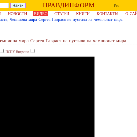
ПРАВДИНФОРМ
Рег
Я
НОВОСТИ
ВИДЕО
СТАТЬИ
КНИГИ
КОНТАКТЫ
О СА
иста, Чемпиона мира Сергея Гаврася не пустили на чемпионат мира
Чемпиона мира Сергея Гаврася не пустили на чемпионат мира
,
ПСПУ Витренко