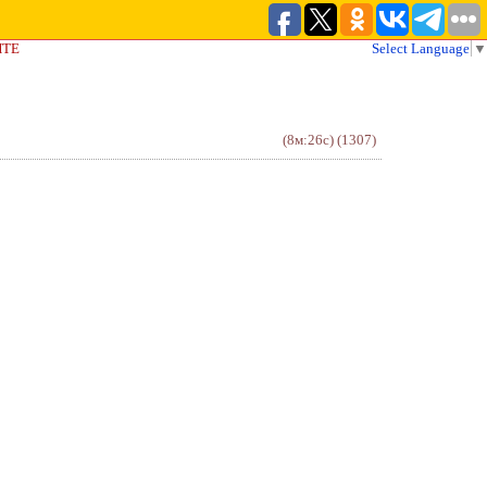
ЙТЕ
Select Language
▼
(8м:26с)
(1307)