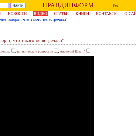
ПРАВДИНФОРМ
Рег
Я
НОВОСТИ
ВИДЕО
СТАТЬИ
КНИГИ
КОНТАКТЫ
О СА
не говорят, что такого не встречали"
орят, что такого не встречали"
,
,
авченко
политические репрессии
Анатолий Шарий