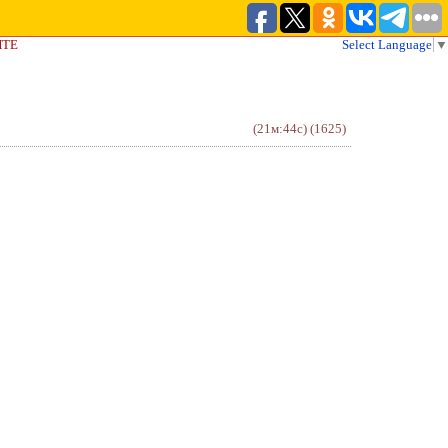
ЙТЕ
Select Language
▼
(21м:44с)
(1625)