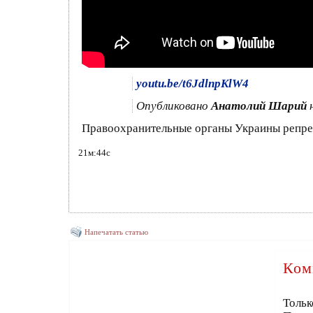
youtu.be/t6JdlnpKlW4
Опубликовано
Анатолий Шарий
н
Правоохранительные органы Украины репрес
21м:44с
Напечатать статью
Ком
Тольк