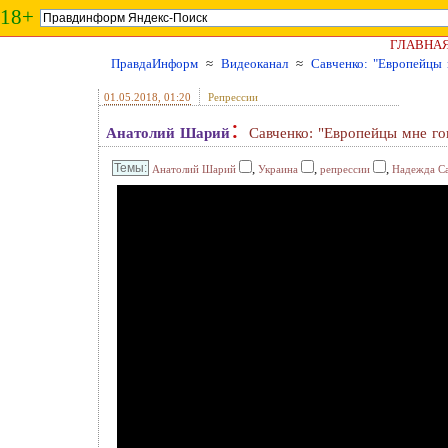
18+
ГЛАВНА
ПравдаИнформ
≈
Видеоканал
≈
Савченко: "Европейцы м
01.05.2018
, 01:20
Репрессии
:
Анатолий Шарий
Савченко: "Европейцы мне гов
,
,
,
Анатолий Шарий
Украина
репрессии
Надежда С