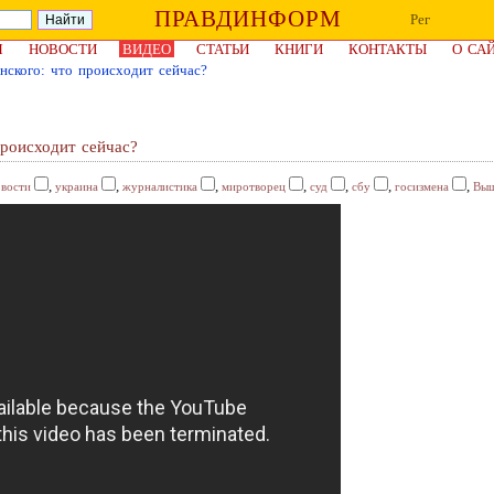
ПРАВДИНФОРМ
Рег
Я
НОВОСТИ
ВИДЕО
СТАТЬИ
КНИГИ
КОНТАКТЫ
О СА
ского: что происходит сейчас?
происходит сейчас?
,
,
,
,
,
,
,
овости
украина
журналистика
миротворец
суд
сбу
госизмена
Выш