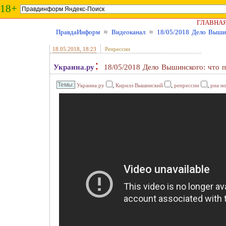
18+
ГЛАВНА
ПравдаИнформ
≈
Видеоканал
≈
18/05/2018 Дело Вышин
18.05.2018
, 18:23
Репрессии
:
Украина.ру
18/05/2018 Дело Вышинского: что 
,
,
,
Украина.ру
Кирилл Вышинский
репрессии
риа н