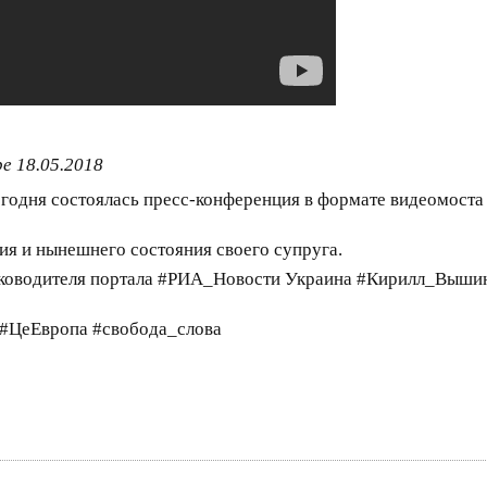
e 18.05.2018
Сегодня состоялась пресс-конференция в формате видеомост
я и нынешнего состояния своего супруга.
уководителя портала #РИА_Новости Украина #Кирилл_Вышин
 #ЦеЕвропа #свобода_слова