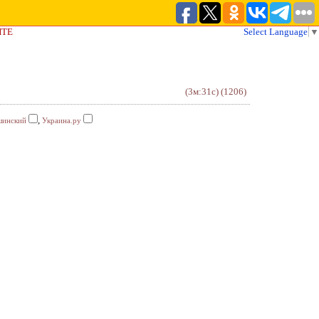
ЙТЕ
Select Language
▼
(3м:31с)
(1206)
,
инский
Украина.ру