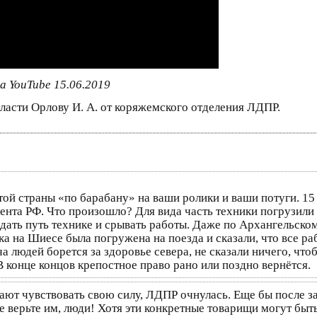
а YouTube 15.06.2019
ласти Орлову И. А. от коряжемского отделения ЛДПР.
той страны «по барабану» на ваши ролики и ваши потуги. 1
ента РФ. Что произошло? Для вида часть техники погрузили 
дать путь технике и срывать работы. Даже по Архангельско
ика на Шиесе была погружена на поезда и сказали, что все р
ча людей борется за здоровье севера, не сказали ничего, чт
В конце концов крепостное право рано или поздно вернётся.
ают чувствовать свою силу, ЛДПР очнулась. Еще бы после з
е верьте им, люди! Хотя эти конкретные товарищи могут бы