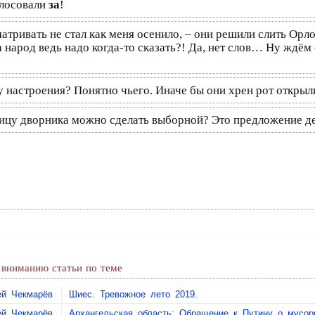
олосовали
за
!
матривать не стал как меня осенило, – они решили слить Орл
за народ ведь надо когда-то сказать?! Да, нет слов… Ну ждём
настроения? Понятно чьего. Иначе бы они хрен рот открыли
ицу дворника можно сделать выборной? Это предложение де
вниманию статьи по теме
ей Чекмарёв
Шиес. Тревожное лето 2019.
ей Чекмарёв
Архангельская область: Обращение к Путину о мусо