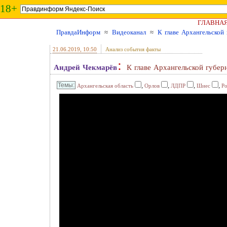
18+
ГЛАВНА
ПравдаИнформ
≈
Видеоканал
≈
К главе Архангельской
21.06.2019
, 10:50
Анализ события факты
:
Андрей Чекмарёв
К главе Архангельской губер
,
,
,
,
Архангельская область
Орлов
ЛДПР
Шиес
Ро