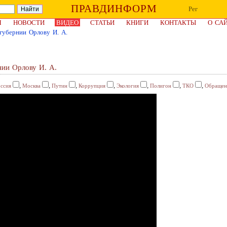
ПРАВДИНФОРМ
Рег
Я
НОВОСТИ
ВИДЕО
СТАТЬИ
КНИГИ
КОНТАКТЫ
О СА
 губернии Орлову И. А.
нии Орлову И. А.
,
,
,
,
,
,
,
ссия
Москва
Путин
Коррупция
Экология
Полигон
ТКО
Обращен