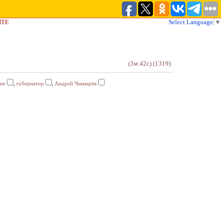
ЙТЕ
Select Language
▼
(3м:42с)
(1319)
,
,
ие
губернатор
Андрей Чекмарёв