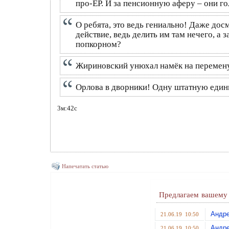
про-ЕР. И за пенсионную аферу – они г
О ребята, это ведь гениально! Даже дос
действие, ведь делить им там нечего, а 
попкорном?
Жириновский унюхал намёк на перемену 
Орлова в дворники! Одну штатную един
3м:42с
Напечатать статью
Предлагаем вашему 
Андр
21.06.19 10:50
Андр
21.06.19 10:50