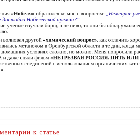
ения
«Нобеля»
обратился ко мне с вопросом:
„Немецкие уче
 достойно Нобелевской премии?“
цкие ученые изучали борщ, а не пиво, то они бы обнаружили
ыло.
н волновал другой
«химический вопрос»
, как отличить хо
авились метанолом в Оренбургской области в те дни, когда 
 домашних условиях сложно, но можно. Меня попросили рас
 и даже сняли фильм
«НЕТРЕЗВАЯ РОССИЯ. ПИТЬ ИЛИ
рственных соединений с использованием органических катал
я»
.
ментарии к статье