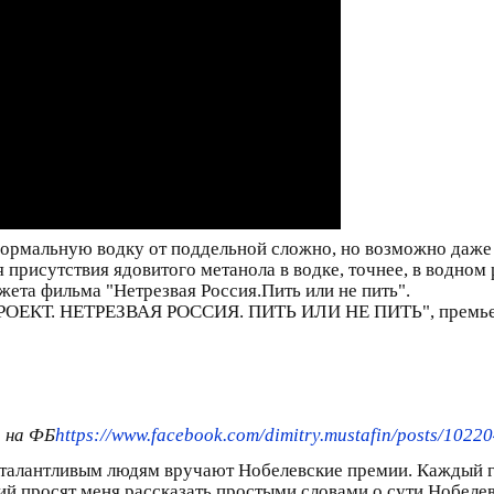
ормальную водку от поддельной сложно, но возможно даже
присутствия ядовитого метанола в водке, точнее, в водном 
жета фильма "Нетрезвая Россия.Пить или не пить".
КТ. НЕТРЕЗВАЯ РОССИЯ. ПИТЬ ИЛИ НЕ ПИТЬ", премьера к
 на ФБ
https://www.facebook.com/dimitry.mustafin/posts/102
 талантливым людям вручают Нобелевские премии. Каждый г
ий просят меня рассказать простыми словами о сути Нобелев