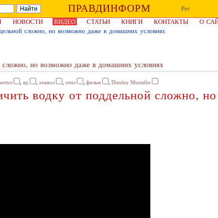
ПРАВДИНФОРМ
Рег
Я
НОВОСТИ
ВИДЕО
СТАТЬИ
КНИГИ
КОНТАКТЫ
О СА
ддельной сложно, но возможно даже в домашних условиях
й сложно, но возможно даже в домашних условиях
,
,
,
,
,
метил
яд
этанол
этил
фильм
Dimitry Mustafin
чить водку от поддельной сложно, н