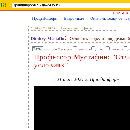
18+
ГЛАВНА
ПравдаИнформ
≈
Видеоканал
≈
Отличить водку от по
25.10.2021
, 10:14
Анализ события факты
:
Dimitry Mustafin
Отличить водку от поддельно
,
,
,
,
Дмитрий Мустафин
алкоголь
спирт
метанол
Профессор Мустафин: "Отли
условиях"
21 окт. 2021 г. Правдинформ