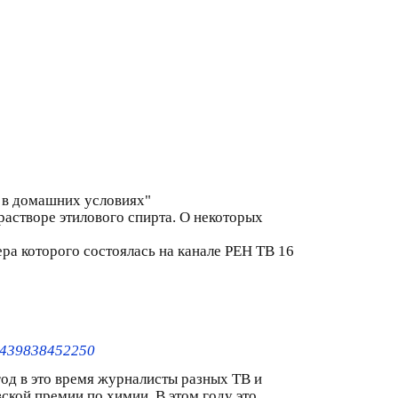
 в домашних условиях"
растворе этилового спирта. О некоторых
оторого состоялась на канале РЕН ТВ 16
20439838452250
од в это время журналисты разных ТВ и
ской премии по химии. В этом году это