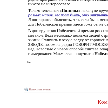
никого не интересовало.
Только телеканал
«Пятница»
накануне вруч
разных марок. Может быть, это открытие
Я постарался объяснить, что, если бы неме
для Нобелевской премии здесь тоже бы не б
В дни вручения Нобелевской премии россия
метанол. Ведь несколько десятков людей отр
химии. Отличить плохую водку от хорошей в
ЗВЕЗДЕ, потом на радио ГОВОРИТ МОСКВА
над Новостью о новом способе синтеза лека
и американец Макмиллан получили
«Нобел
6м
Напечатать статью
Ком