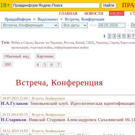
18+
ПР
ГЛАВНАЯ
НОВОСТИ
ВИДЕО
СТ
ПравдаИнформ
≈
Видеоканал
≈
Встреча, Конференция
Или:
–
Стран
1
2
3
4
5
6
7
Тэги:
,
,
,
,
,
,
,
Война в Сирии
Кризис на Украине
Россия
Китай
США
Украина
Сирия
Евросоюз
,
,
провокации
торговая война
информационная война
Обычный вид
Картинки
300
4
5
6
7
Встреча, Конференция
19.07.2023 21:04
Встреча, Конференция
И.А.Гулаков
Зиновьевский клуб. Идеологическая идентификация 
:
20.11.2014 05:15
Встреча, Конференция
Н.Стариков
Николай Стариков Александровск Сахалинский 06.1
:
19.11.2014 11:05
Встреча, Конференция