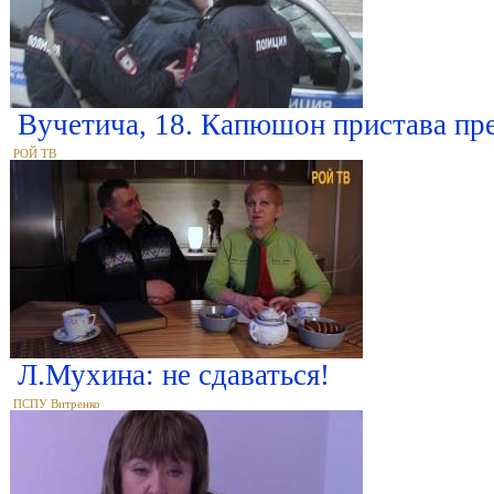
Вучетича, 18. Капюшон пристава п
РОЙ ТВ
Л.Мухина: не сдаваться!
ПСПУ Витренко