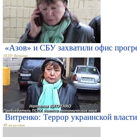
«Азов» и СБУ захватили офис прогр
ПСПУ Витренко
Витренко: Террор украинской влас
RT на русском