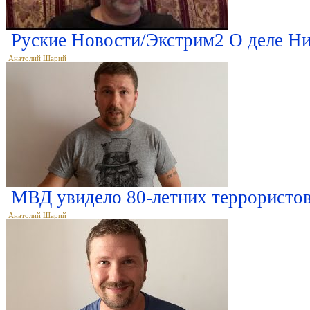
Руские Новости/Экстрим2 О деле Н
Анатолий Шарий
МВД увидело 80-летних террористо
Анатолий Шарий