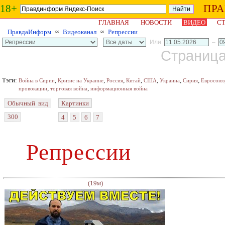
18+
ПР
ГЛАВНАЯ
НОВОСТИ
ВИДЕО
СТ
ПравдаИнформ
≈
Видеоканал
≈
Репрессии
Или:
–
Страница 
Тэги:
,
,
,
,
,
,
,
Война в Сирии
Кризис на Украине
Россия
Китай
США
Украина
Сирия
Евросоюз
,
,
провокации
торговая война
информационная война
Обычный вид
Картинки
300
4
5
6
7
Репрессии
(19м)