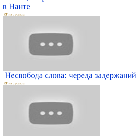
в Нанте
RT на русском
Несвобода слова: череда задержани
RT на русском