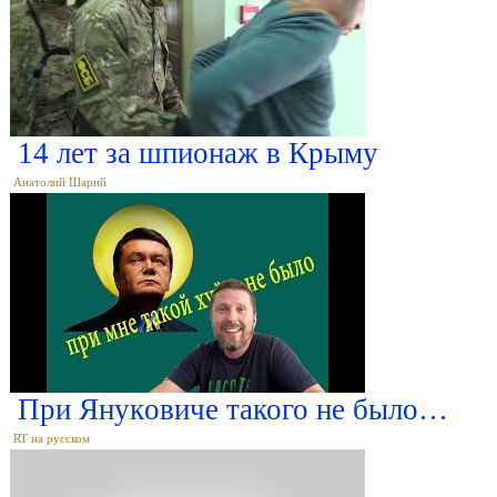
14 лет за шпионаж в Крыму
Анатолий Шарий
При Янyкoвичe такого не было…
RT на русском