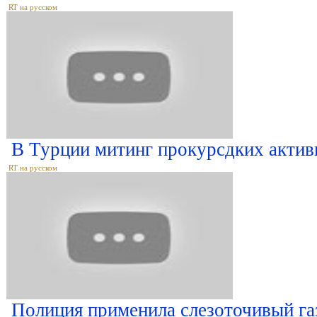
RT на русском
В Турции митинг прокурсдких актив
RT на русском
Полиция применила слезоточивый га