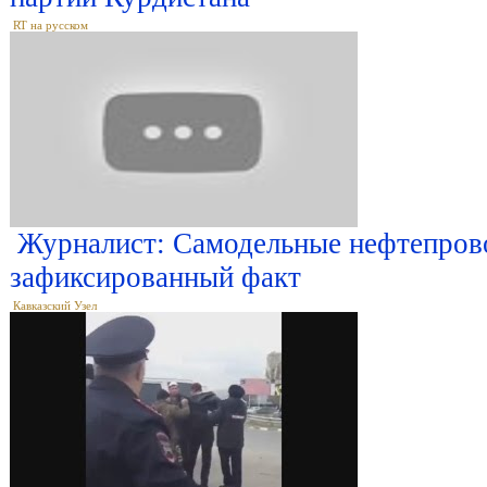
RT на русском
Журналист: Самодельные нефтепров
зафиксированный факт
Кавказский Узел