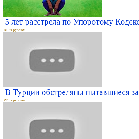
5 лет расстрела по Упоротому Кодек
RT на русском
В Турции обстреляны пытавшиеся з
RT на русском