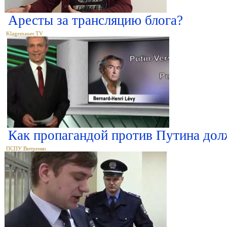
Аресты за трансляцию блога?
Klagemauer.TV
Как пропагандой против Путина дол
ПСПУ Витренко