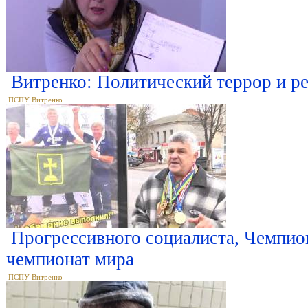
Витренко: Политический террор и ре
ПСПУ Витренко
Прогрессивного социалиста, Чемпион
чемпионат мира
ПСПУ Витренко