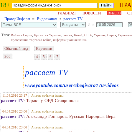
18+
ПР
ГЛАВНАЯ
НОВОСТИ
ВИДЕО
СТ
ПравдаИнформ
≈
Видеоканал
≈
рассвет TV
Или:
–
Тэги:
,
,
,
,
,
,
,
Война в Сирии
Кризис на Украине
Россия
Китай
США
Украина
Сирия
Евросоюз
,
,
провокации
торговая война
информационная война
Обычный вид
Картинки
300
4
5
6
7
рассвет TV
www.youtube.com/user/chegivara170/videos
11.04.2016 23:17
Анализ события факты
рассвет TV
Теракт у ОВД Ставрополья
:
04.04.2016 23:00
Анализ события факты
рассвет TV
Александр Гончаров. Русская Народная Вера
:
04.04.2016 23:00
Анализ события факты