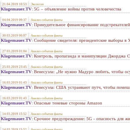
21.04.2019 10:53
Экология
Klagemauer.TV
5G – объявление войны против человечества
:
04.04.2019 09:37
Анализ события факты
Klagemauer.TV
Принудительное финансирование подстрекателе
:
30.03.2019 00:07
Анализ события факты
Klagemauer.TV
Сообщение свидетеля: президентские выборы в 
:
27.03.2019 01:04
Анализ события факты
Klagemauer.TV
Контроль, пропаганда и манипуляции Джорджа 
:
25.03.2019 23:45
Анализ события факты
Klagemauer.TV
Венесуэла: „Не нужно Мадуро любить, чтобы ос
:
16.03.2019 01:43
Анализ события факты
Klagemauer.TV
Венесуэла: США устраивают путч, чтобы помеша
:
16.03.2019 01:43
Анализ события факты
Klagemauer.TV
Опасные теневые стороны Amazon
:
14.03.2019 15:52
Анализ события факты
Klagemauer.TV
Срочное предупреждение: 5G - опасность для жи
:
14.03.2019 15:52
Анализ события факты