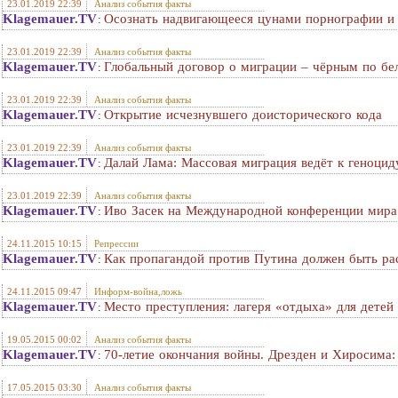
23.01.2019 22:39
Анализ события факты
Klagemauer.TV
Осознать надвигающееся цунами порнографии и 
:
23.01.2019 22:39
Анализ события факты
Klagemauer.TV
Глобальный договор о миграции – чёрным по бел
:
23.01.2019 22:39
Анализ события факты
Klagemauer.TV
Открытие исчезнувшего доисторического кода
:
23.01.2019 22:39
Анализ события факты
Klagemauer.TV
Далай Лама: Массовая миграция ведёт к геноцид
:
23.01.2019 22:39
Анализ события факты
Klagemauer.TV
Иво Засек на Международной конференции мир
:
24.11.2015 10:15
Репрессии
Klagemauer.TV
Как пропагандой против Путина должен быть ра
:
24.11.2015 09:47
Информ-война,ложь
Klagemauer.TV
Место преступления: лагеря «отдыха» для детей
:
19.05.2015 00:02
Анализ события факты
Klagemauer.TV
70-летие окончания войны. Дрезден и Хиросима:
:
17.05.2015 03:30
Анализ события факты