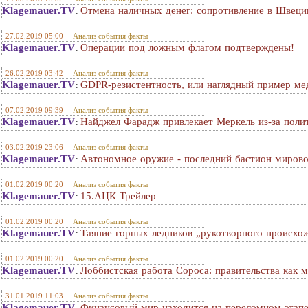
Klagemauer.TV
Отмена наличных денег: сопротивление в Швеци
:
27.02.2019 05:00
Анализ события факты
Klagemauer.TV
Операции под ложным флагом подтверждены!
:
26.02.2019 03:42
Анализ события факты
Klagemauer.TV
GDPR-резистентность, или наглядный пример ме
:
07.02.2019 09:39
Анализ события факты
Klagemauer.TV
Найджел Фарадж привлекает Меркель из-за поли
:
03.02.2019 23:06
Анализ события факты
Klagemauer.TV
Автономное оружие - последний бастион мирово
:
01.02.2019 00:20
Анализ события факты
Klagemauer.TV
15.АЦК Трейлер
:
01.02.2019 00:20
Анализ события факты
Klagemauer.TV
Таяние горных ледников „рукотворного происхо
:
01.02.2019 00:20
Анализ события факты
Klagemauer.TV
Лоббистская работа Сороса: правительства как 
:
31.01.2019 11:03
Анализ события факты
Klagemauer.TV
Финансовый мир находится на переломном этапе
: