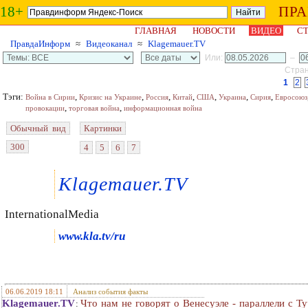
18+
ПР
ГЛАВНАЯ
НОВОСТИ
ВИДЕО
СТ
ПравдаИнформ
≈
Видеоканал
≈
Klagemauer.TV
Или:
–
Стран
1
2
Тэги:
,
,
,
,
,
,
,
Война в Сирии
Кризис на Украине
Россия
Китай
США
Украина
Сирия
Евросоюз
,
,
провокации
торговая война
информационная война
Обычный вид
Картинки
300
4
5
6
7
Klagemauer.TV
InternationalMedia
www.kla.tv/ru
06.06.2019 18:11
Анализ события факты
Klagemauer.TV
Что нам не говорят о Венесуэле - параллели с Т
: