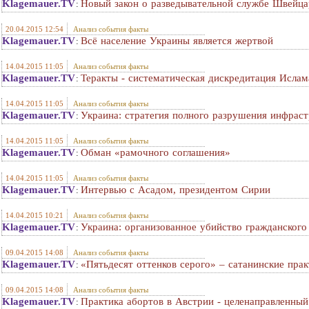
Klagemauer.TV
Новый закон о разведывательной службе Швейца
:
20.04.2015 12:54
Анализ события факты
Klagemauer.TV
Всё население Украины является жертвой
:
14.04.2015 11:05
Анализ события факты
Klagemauer.TV
Теракты - систематическая дискредитация Ислам
:
14.04.2015 11:05
Анализ события факты
Klagemauer.TV
Украина: стратегия полного разрушения инфрас
:
14.04.2015 11:05
Анализ события факты
Klagemauer.TV
Обман «рамочного соглашения»
:
14.04.2015 11:05
Анализ события факты
Klagemauer.TV
Интервью с Асадом, президентом Сирии
:
14.04.2015 10:21
Анализ события факты
Klagemauer.TV
Украина: организованное убийство гражданского
:
09.04.2015 14:08
Анализ события факты
Klagemauer.TV
«Пятьдесят оттенков серого» – сатанинские пра
:
09.04.2015 14:08
Анализ события факты
Klagemauer.TV
Практика абортов в Австрии - целенаправленный
: