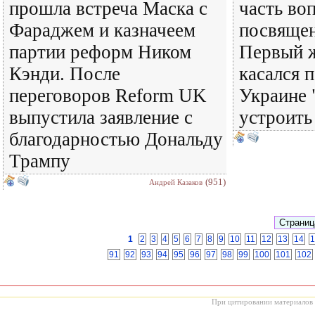
прошла встреча Маска с
часть во
Фараджем и казначеем
посвящен
партии реформ Ником
Первый 
Кэнди. После
касался 
переговоров Reform UK
Украине 
выпустила заявление с
устроить
благодарностью Дональду
Трампу
(951)
Андрей Казаков
1
2
3
4
5
6
7
8
9
10
11
12
13
14
1
91
92
93
94
95
96
97
98
99
100
101
102
При цитировании материалов с