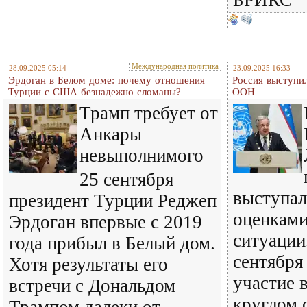
Международная политика
28.09.2025 05:14
23.09.2025 16:33
Эрдоган в Белом доме: почему отношения
Россия выступил
Турции с США безнадежно сломаны?
ООН
Трамп требует от
Анкары
невыполнимого
25 сентября
выступал
президент Турции Реджеп
оценкам
Эрдоган впервые с 2019
ситуации
года прибыл в Белый дом.
сентября
Хотя результаты его
участие 
встречи с Дональдом
круглом 
Трампом далеки от