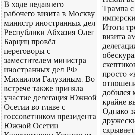
В ходе недавнего
Трампа с
рабочего визита в Москву
имперски
министр иностранных дел
Итоги тр
Республики Абхазия Олег
визита а
Барциц провёл
делегаци
переговоры с
обескур
заместителем министра
скептико
иностранных дел РФ
просто «
Михаилом Галузиным. Во
отношени
встрече также приняла
добился 
участие делегация Южной
крайне в
Осетии во главе с
Однако з
госсоветником президента
дружеск
Южной Осетии
скрывает
Константином Кочиевым.