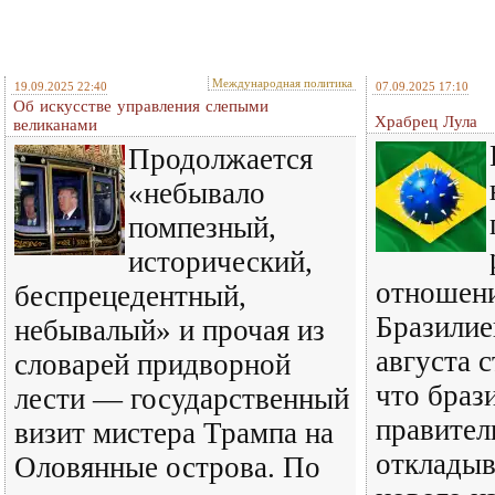
Международная политика
19.09.2025 22:40
07.09.2025 17:10
Об искусстве управления слепыми
Храбрец Лула
великанами
Продолжается
«небывало
помпезный,
исторический,
отношен
беспрецедентный,
Бразилие
небывалый» и прочая из
августа с
словарей придворной
что браз
лести — государственный
правител
визит мистера Трампа на
откладыв
Оловянные острова. По