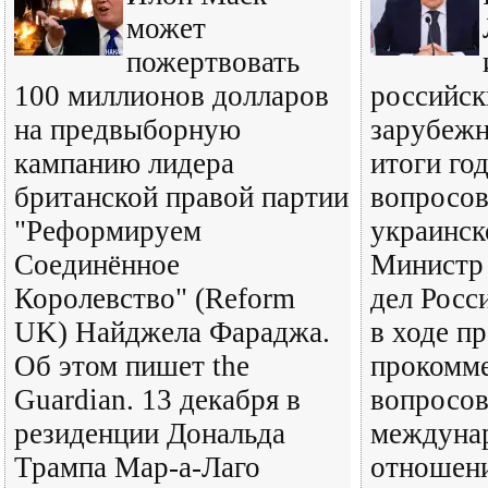
может
пожертвовать
100 миллионов долларов
российск
на предвыборную
зарубеж
кампанию лидера
итоги го
британской правой партии
вопросов
"Реформируем
украинск
Соединённое
Министр
Королевство" (Reform
дел Росс
UK) Найджела Фараджа.
в ходе п
Об этом пишет the
прокомме
Guardian. 13 декабря в
вопросов
резиденции Дональда
междуна
Трампа Мар-а-Лаго
отношени