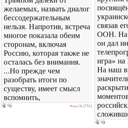
посвящё
желаемых, назвать диалог
украинск
бессодержательным
связав ег
нельзя. Напротив, встреча
ООН. На
многое показала обеим
он дал и
сторонам, включая
телепрог
Россию, которая также не
игра» на
осталась без внимания.
На наш в
...Но прежде чем
значител
разобрать итоги по
раскрыти
существу, имеет смысл
моментов
вспомнить,
российск
(751)
Фонд СК
сложивше