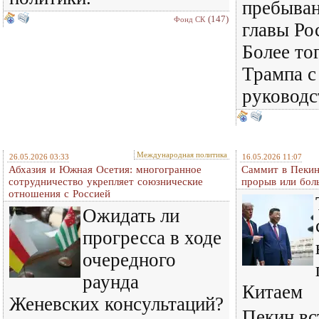
пребыван
(147)
Фонд СК
главы Ро
Более то
Трампа с
руководс
Международная политика
26.05.2026 03:33
16.05.2026 11:07
Абхазия и Южная Осетия: многогранное
Саммит в Пекин
сотрудничество укрепляет союзнические
прорыв или бол
отношения с Россией
Ожидать ли
прогресса в ходе
очередного
раунда
Китаем
Женевских консультаций?
Пекин вс