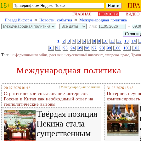
18+
ПР
ГЛАВНАЯ
НОВОСТИ
ВИДЕО
ПравдаИнформ
≈
Новости, события
≈
Международная политика
Или:
–
1
2
3
4
5
6
7
8
9
10
11
12
13
14
1
91
92
93
94
95
96
97
98
99
100
101
102
Тэги:
,
,
,
,
информационная война
рост цен
искусственный интеллект
авторское право
Трамп
Международная политика
Международная политика
20.07.2026 01:13
31.05.2026 15:45
Стратегическое согласование интересов
Потерпев неусп
России и Китая как необходимый ответ на
компенсировать 
геополитические вызовы
Твёрдая позиция
Пекина стала
существенным