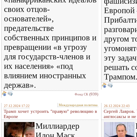
фашисиз
своих отцов-
Европой 
основателей»,
Прибалти
предательстве
разговар
собственных принципов и
другом т
превращении «в угрозу
угомонят
для государств-членов и
эту зада
их населения» «под
решать с
влиянием иностранных
Трампом
держав».
(939)
Фонд СК
Международная политика
27.12.2024 17:22
26.12.2024 22:43
Трамп хочет устроить "правую" революцию в
Сергей Лавров.
Европе
англосаксы и не
Миллиардер
Илон Маск