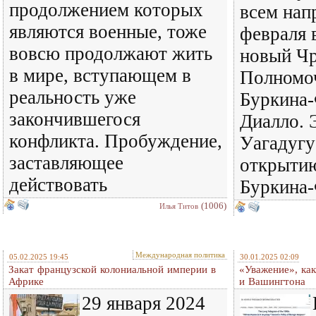
продолжением которых
всем нап
являются военные, тоже
февраля 
вовсю продолжают жить
новый Ч
в мире, вступающем в
Полномо
реальность уже
Буркина
закончившегося
Диалло. 
конфликта. Пробуждение,
Уагадугу
заставляющее
открытию
действовать
Буркина-
(1006)
Илья Титов
Международная политика
05.02.2025 19:45
30.01.2025 02:09
Закат французской колониальной империи в
«Уважение», ка
Африке
и Вашингтона
29 января 2024