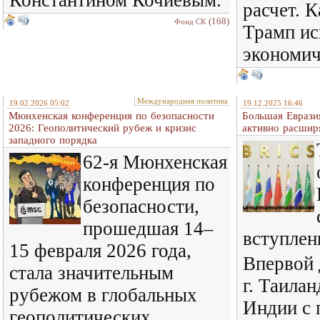
расчет. К
(168)
Фонд СК
Трамп ис
экономич
Международная политика
19.02.2026 05:02
19.12.2025 16:46
Мюнхенская конференция по безопасности
Большая Евраз
2026: Геополитический рубеж и кризис
активно расшир
западного порядка
62-я Мюнхенская
конференция по
безопасности,
прошедшая 14–
вступлен
15 февраля 2026 года,
Впервой 
стала значительным
г. Таилан
рубежом в глобальных
Индии с 
геополитических