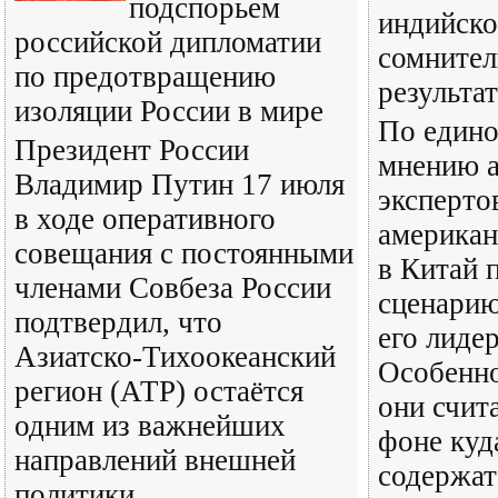
подспорьем
индийско
российской дипломатии
сомните
по предотвращению
результа
изоляции России в мире
По един
Президент России
мнению 
Владимир Путин 17 июля
эксперто
в ходе оперативного
американ
совещания с постоянными
в Китай 
членами Совбеза России
сценарию
подтвердил, что
его лиде
Азиатско-Тихоокеанский
Особенно
регион (АТР) остаётся
они счит
одним из важнейших
фоне куд
направлений внешней
содержат
политики.