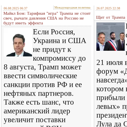
Международная политика
06.08.2025 06:37
26.07.2025 22:38
Майкл Бом: Тарифная "игра" Трампа не стоит
Щит от Трампа 
свеч, рычаги давления США на Россию не
будут иметь эффекта
Если Россия,
Украина и США
не придут к
компромиссу до
21 июля 
8 августа, Трамп может
форум «
ввести символические
навсегда»
санкции против РФ и ее
котором 
нефтяных партнеров.
прибыли
Также есть шанс, что
левых» п
американский лидер
президен
увеличит поставки
Лула да 