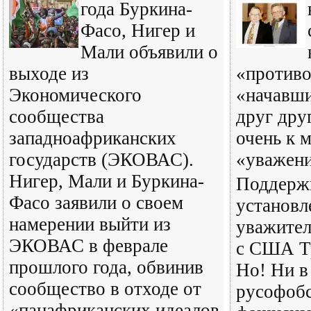
года Буркина-
Фасо, Нигер и
Мали объявили о
выходе из
«против
Экономического
«начавш
сообщества
друг друг
западноафриканских
очень к 
государств (ЭКОВАС).
«уважен
Нигер, Мали и Буркина-
Поддерж
Фасо заявили о своем
установл
намерении выйти из
уважите
ЭКОВАС в феврале
с США Тр
прошлого года, обвинив
Но! Ни в
сообщество в отходе от
русофобс
«панафриканских идеалов