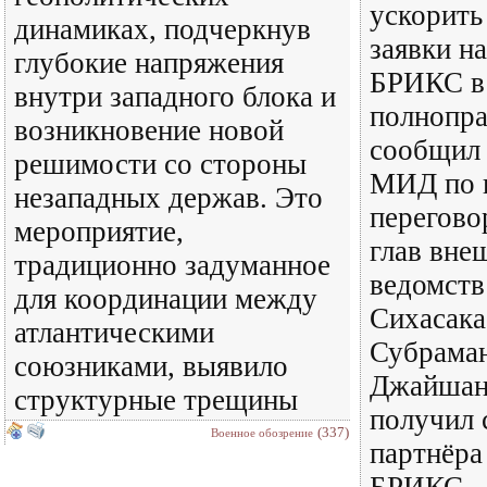
ускорить
динамиках, подчеркнув
заявки н
глубокие напряжения
БРИКС в 
внутри западного блока и
полнопра
возникновение новой
сообщил 
решимости со стороны
МИД по 
незападных держав. Это
перегово
мероприятие,
глав вне
традиционно задуманное
ведомств
для координации между
Сихасака
атлантическими
Субрама
союзниками, выявило
Джайшанк
структурные трещины
получил 
(337)
Военное обозрение
партнёра
БРИКС