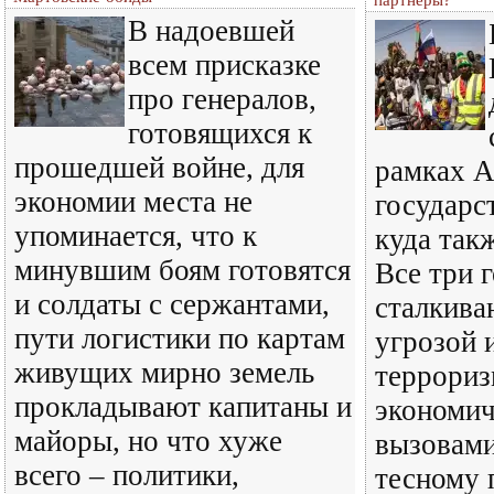
В надоевшей
всем присказке
про генералов,
готовящихся к
прошедшей войне, для
рамках А
экономии места не
государс
упоминается, что к
куда так
минувшим боям готовятся
Все три 
и солдаты с сержантами,
сталкива
пути логистики по картам
угрозой 
живущих мирно земель
террориз
прокладывают капитаны и
экономи
майоры, но что хуже
вызовами
всего – политики,
тесному 