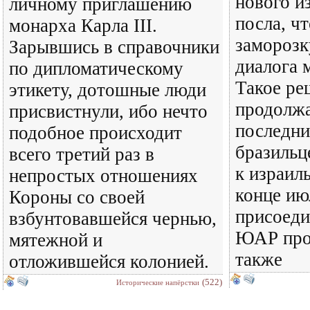
нового и
личному приглашению
посла, ч
монарха Карла III.
заморозк
Зарывшись в справочники
диалога 
по дипломатическому
Такое ре
этикету, дотошные люди
продолжа
присвистнули, ибо нечто
последни
подобное происходит
бразильц
всего третий раз в
к израиль
непростых отношениях
конце ию
Короны со своей
присоеди
взбунтовавшейся чернью,
ЮАР прот
мятежной и
также
отложившейся колонией.
(522)
Исторические напёрстки