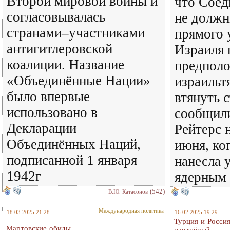
Второй мировой войны и
что Сое
согласовывалась
не должн
странами–участниками
прямого 
антигитлеровской
Израиля 
коалиции. Название
предполо
«Объединённые Нации»
израильт
было впервые
втянуть с
использовано в
сообщили
Декларации
Рейтерс 
Объединённых Наций,
июня, ко
подписанной 1 января
нанесла 
1942г
ядерным
(542)
В.Ю. Катасонов
Международная политика
18.03.2025 21:28
16.02.2025 19:29
Турция и Россия
Мартовские обиды
партнёры?