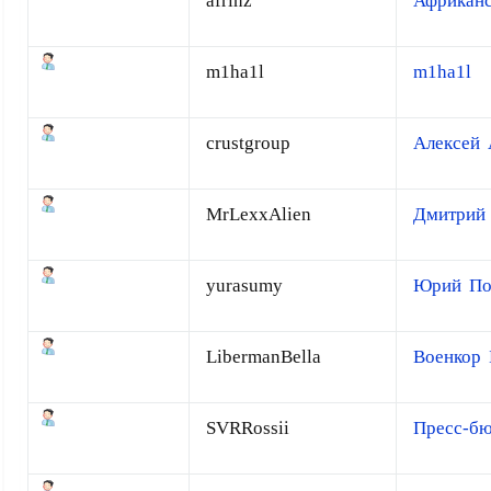
afrinz
Африканс
m1ha1l
m1ha1l
crustgroup
Алексей 
MrLexxAlien
Дмитрий 
yurasumy
Юрий По
LibermanBella
Военкор 
SVRRossii
Пресс-б