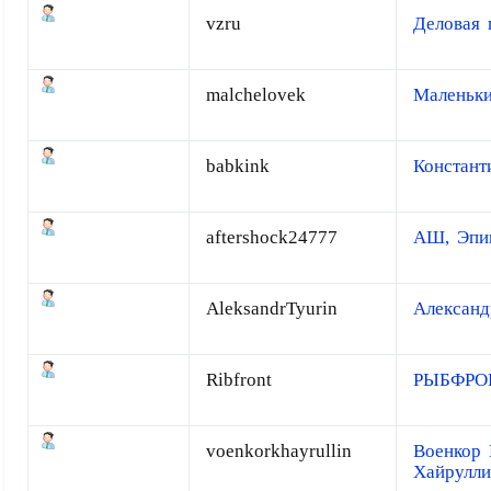
vzru
Деловая 
malchelovek
Маленьки
babkink
Констант
aftershock24777
АШ, Эпи
AleksandrTyurin
Алексан
Ribfront
РЫБФРО
voenkorkhayrullin
Военкор
Хайрулл