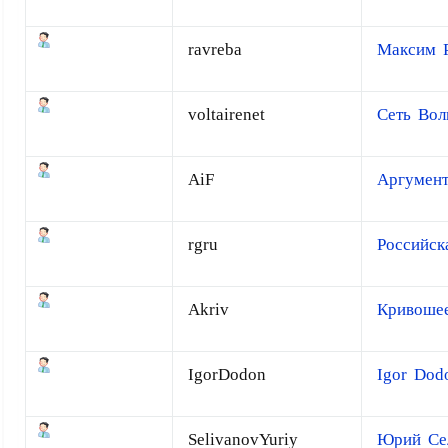
ravreba
Максим 
voltairenet
Сеть Вол
AiF
Аргумен
rgru
Российск
Akriv
Кривоше
IgorDodon
Igor Dod
SelivanovYuriy
Юрий Се