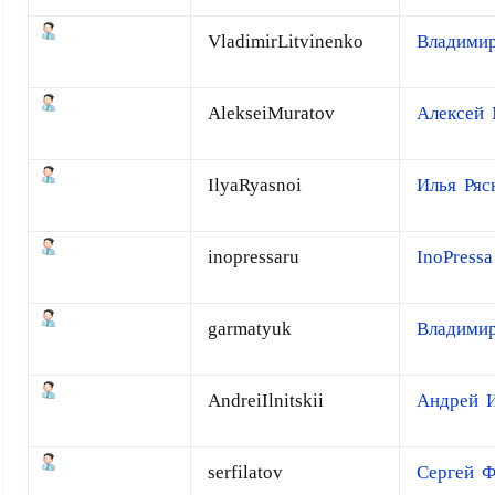
VladimirLitvinenko
Владимир
AlekseiMuratov
Алексей 
IlyaRyasnoi
Илья Ряс
inopressaru
InoPressa
garmatyuk
Владими
AndreiIlnitskii
Андрей 
serfilatov
Сергей Ф