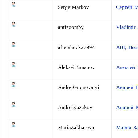
SergeiMarkov
Сергей М
antizoomby
Vladimir
aftershock27994
АШ, Пол
AlekseiTumanov
Алексей 
AndreiGromovatyi
Андрей 
AndreiKazakov
Андрей К
MariaZakharova
Мария За