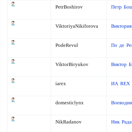
PetrBoshirov
Петр Бо
ViktoriyaNikiforova
Виктори
PodeRevul
По де Ре
ViktorBiryukov
Виктор 
iarex
ИА REX
domesticlynx
Воеводин
NikRadanov
Ник Рада