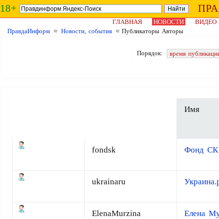
18+
ПР
ГЛАВНАЯ
НОВОСТИ
ВИДЕО
ПравдаИнформ
≈
Новости, события
≈ Публикаторы Авторы
Порядок:
время публикаци
Имя
fondsk
Фонд СК
ukrainaru
Украина.
ElenaMurzina
Елена М