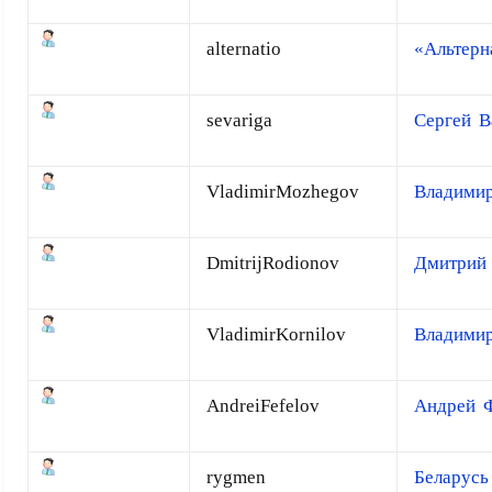
alternatio
«Альтерн
sevariga
Сергей В
VladimirMozhegov
Владими
DmitrijRodionov
Дмитрий
VladimirKornilov
Владими
AndreiFefelov
Андрей 
rygmen
Беларусь