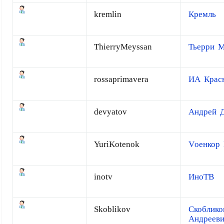
kremlin
Кремль
ThierryMeyssan
Тьерри 
rossaprimavera
ИА Крас
devyatov
Андрей Д
YuriKotenok
Vоенкор 
inotv
ИноТВ
Skoblikov
Скоблико
Андреев