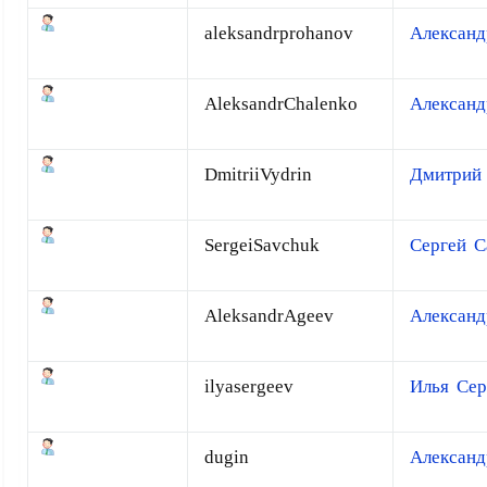
aleksandrprohanov
Александ
AleksandrChalenko
Александ
DmitriiVydrin
Дмитрий
SergeiSavchuk
Сергей С
AleksandrAgeev
Александ
ilyasergeev
Илья Сер
dugin
Александ