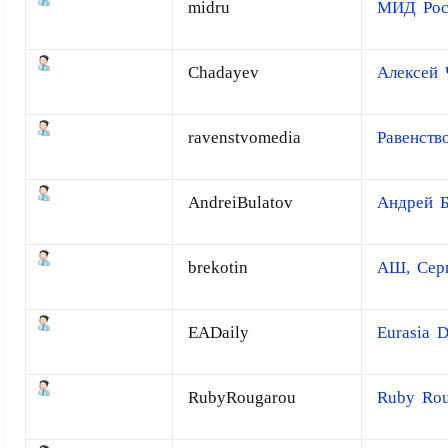
midru
МИД Рос
Chadayev
Алексей 
ravenstvomedia
Равенств
AndreiBulatov
Андрей Б
brekotin
АШ, Серг
EADaily
Eurasia D
RubyRougarou
Ruby Rou