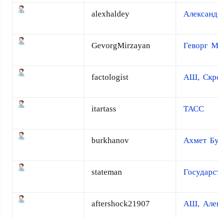
alexhaldey
Александ
GevorgMirzayan
Геворг М
factologist
АШ, Скр
itartass
ТАСС
burkhanov
Ахмет Б
stateman
Государс
aftershock21907
АШ, Але