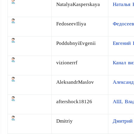
NatalyaKasperskaya
Наталья 
FedoseevIliya
Федосеев
PoddubnyiEvgenii
Евгений
vizionerrf
Канал ви
AleksandrMaslov
Александ
aftershock18126
АШ, Вла
Dmitriy
Дмитрий