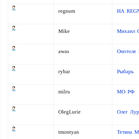
regnum
ИА REG
Mike
Михаил 
awas
Онотоле 
rybar
Рыбарь
milru
МО РФ
OlegLurie
Олег Лур
tmontyan
Тетяна М