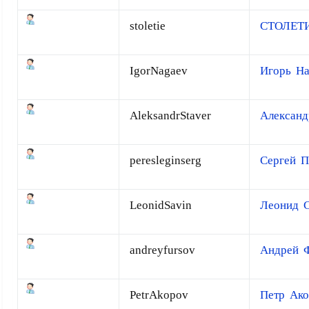
stoletie
СТОЛЕТ
IgorNagaev
Игорь На
AleksandrStaver
Александ
peresleginserg
Сергей П
LeonidSavin
Леонид 
andreyfursov
Андрей 
PetrAkopov
Петр Ако