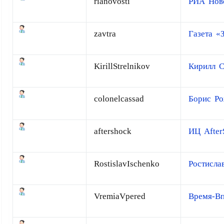
rianovosti
РИА Нов
zavtra
Газета «
KirillStrelnikov
Кирилл С
colonelcassad
Борис Р
aftershock
ИЦ After
RostislavIschenko
Ростисла
VremiaVpered
Время-Вп