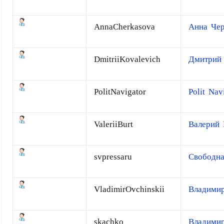
AnnaCherkasova
Анна Чер
DmitriiKovalevich
Дмитрий 
PolitNavigator
Polit Nav
ValeriiBurt
Валерий 
svpressaru
Свободна
VladimirOvchinskii
Владими
skachko
Владимир