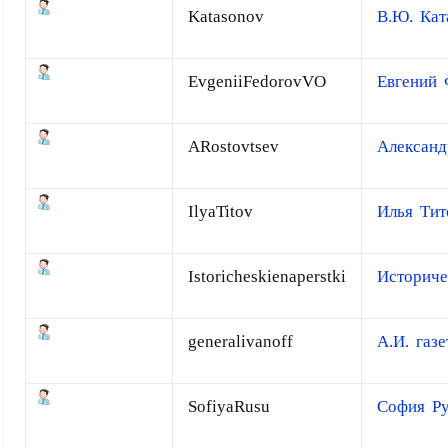
Katasonov
В.Ю. Кат
EvgeniiFedorovVO
Евгений
ARostovtsev
Александ
IlyaTitov
Илья Тит
Istoricheskienaperstki
Историче
generalivanoff
А.И. газ
SofiyaRusu
София Р