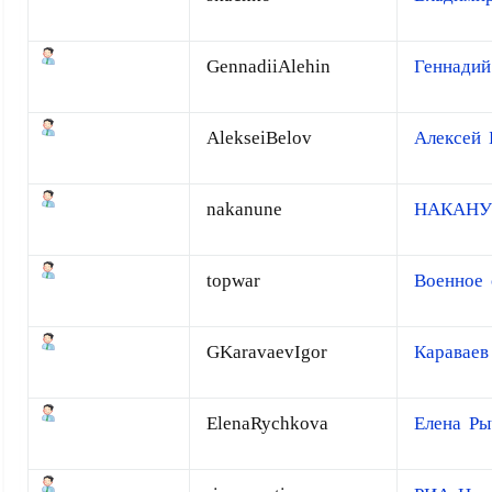
GennadiiAlehin
Геннадий
AlekseiBelov
Алексей 
nakanune
НАКАНУ
topwar
Военное 
GKaravaevIgor
Караваев
ElenaRychkova
Елена Ры