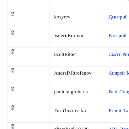
kosyrev
Дмитрий
ValeriiKorovin
Валерий 
ScottRitter
Скотт Ри
AndreiMitrofanov
Андрей 
paulcraigroberts
Paul Crai
YuriiTavrovskii
Юрий Та