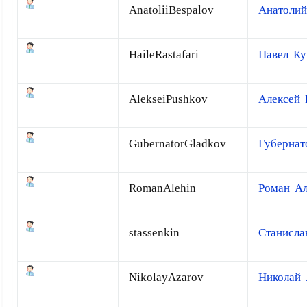
AnatoliiBespalov
Анатолий
HaileRastafari
Павел К
AlekseiPushkov
Алексей
GubernatorGladkov
Губернат
RomanAlehin
Роман А
stassenkin
Станисла
NikolayAzarov
Николай 