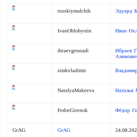
russkiymalchik
Эдуард 
IvanOhlobystin
Иван Ох
ibraevgennadi
Ибраев Г
Алимови
simkvladimir
Владими
NatalyaMakeeva
Наталья 
FedorGirenok
Фёдор Г
GrAG
GrAG
24.08.20