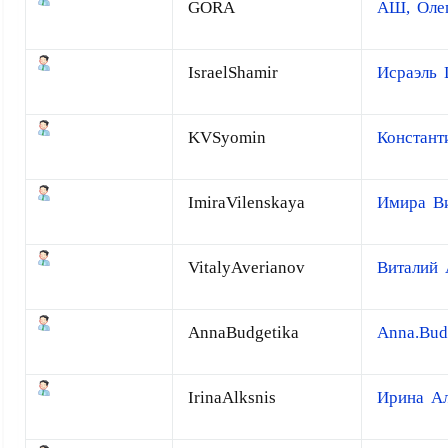
GORA
АШ, Оле
IsraelShamir
Исраэль
KVSyomin
Констант
ImiraVilenskaya
Имира Ви
VitalyAverianov
Виталий 
AnnaBudgetika
Anna.Bud
IrinaAlksnis
Ирина А