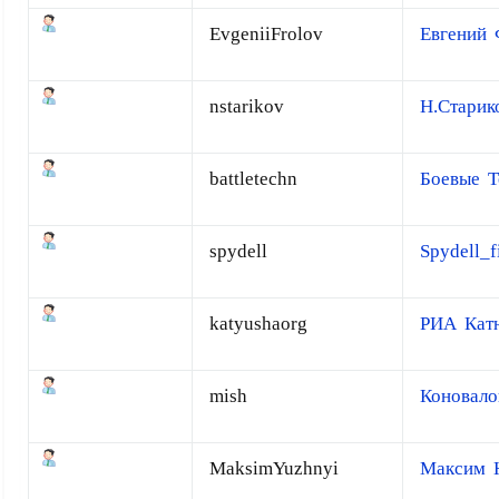
EvgeniiFrolov
Евгений 
nstarikov
Н.Старик
battletechn
Боевые Т
spydell
Spydell_f
katyushaorg
РИА Кат
mish
Коновал
MaksimYuzhnyi
Максим