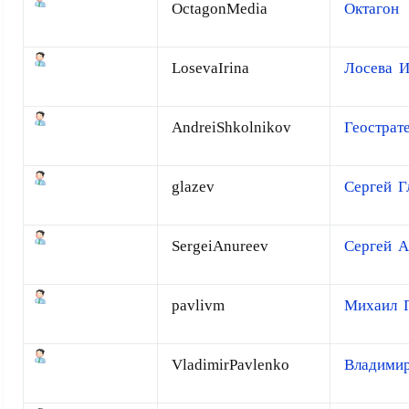
OctagonMedia
Октагон
LosevaIrina
Лосева 
AndreiShkolnikov
Геострат
glazev
Сергей Г
SergeiAnureev
Сергей А
pavlivm
Михаил 
VladimirPavlenko
Владимир