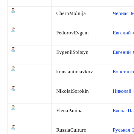
ChernMolnija
Черная 
FedorovEvgeni
Евгений 
EvgeniiSpitsyn
Евгений
konstantinsivkov
Констант
NikolaiSorokin
Николай 
ElenaPanina
Елена Па
RussiaCulture
Руськая 