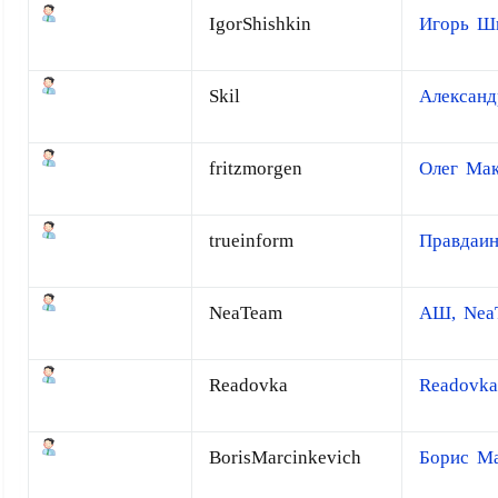
IgorShishkin
Игорь Ш
Skil
Александ
fritzmorgen
Олег Мак
trueinform
Правдаи
NeaTeam
АШ, Nea
Readovka
Readovka
BorisMarcinkevich
Борис М