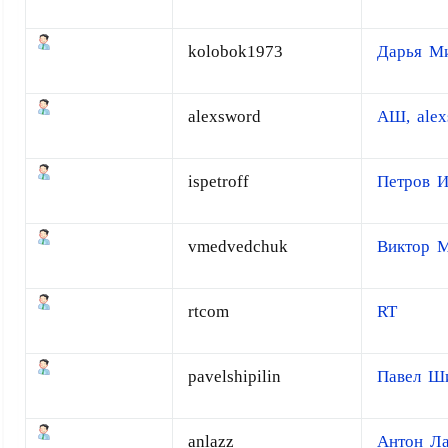
kolobok1973
Дарья М
alexsword
АШ, alex
ispetroff
Петров И
vmedvedchuk
Виктор 
rtcom
RT
pavelshipilin
Павел Ш
anlazz
Антон Ла