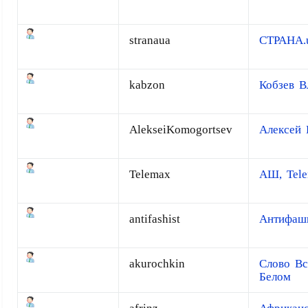
stranaua
СТРАНА.
kabzon
Кобзев В
AlekseiKomogortsev
Алексей 
Telemax
АШ, Tel
antifashist
Антифаш
akurochkin
Слово Вс
Белом