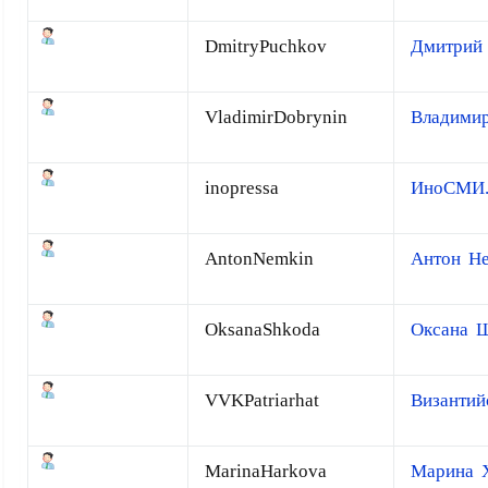
DmitryPuchkov
Дмитрий
VladimirDobrynin
Владими
inopressa
ИноСМИ.
AntonNemkin
Антон Н
OksanaShkoda
Оксана 
VVKPatriarhat
Византий
MarinaHarkova
Марина 