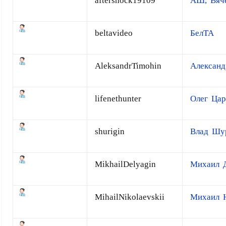
aftershock19109
АШ, Вяч
beltavideo
БелТА
AleksandrTimohin
Алексан
lifenethunter
Олег Цар
shurigin
Влад Шу
MikhailDelyagin
Михаил 
MihailNikolaevskii
Михаил Н