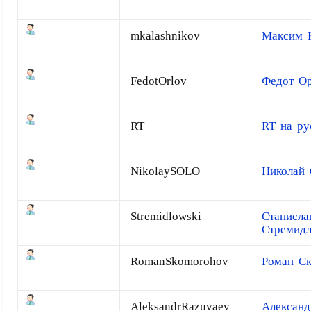
mkalashnikov
Максим 
FedotOrlov
Федот О
RT
RT на ру
NikolaySOLO
Николай 
Stremidlowski
Станисла
Стремидл
RomanSkomorohov
Роман С
AleksandrRazuvaev
Александ