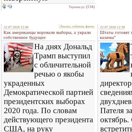
(134)
Украина.ру
Анализ, события, факты
22.07.2026 12:40
22.07.2026 12:38
Как американцы воровали выборы, а украли
Штаты готовят 
собственное будущее
казачка"
На днях Дональд
Трамп выступил
с обличительной
речью о якобы
украденных
директо
Демократической партией
сведениям
президентских выборах
двухднев
2020 года. По словам
Пателя з
действующего президента
октябрь.
США, на руку
встретит