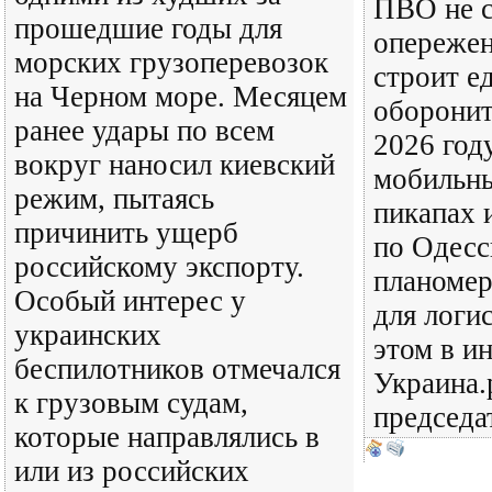
ПВО не с
прошедшие годы для
опережен
морских грузоперевозок
строит е
на Черном море. Месяцем
оборонит
ранее удары по всем
2026 году
вокруг наносил киевский
мобильны
режим, пытаясь
пикапах 
причинить ущерб
по Одесс
российскому экспорту.
планоме
Особый интерес у
для логи
украинских
этом в и
беспилотников отмечался
Украина.
к грузовым судам,
председа
которые направлялись в
или из российских