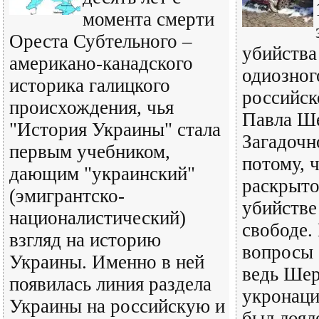
момента смерти
Ореста Субтельного –
убийства
американо-канадского
одиозног
историка галицкого
российск
происхождения, чья
Павла Ше
"История Украины" стала
Загадочн
первым учебником,
потому, ч
дающим "украинский"
раскрыто
(эмигрантско-
убийстве
националистический)
свободе.
взгляд на историю
вопросы 
Украины. Именно в ней
ведь Шер
появилась линия раздела
укронаци
Украины на российскую и
был лоял