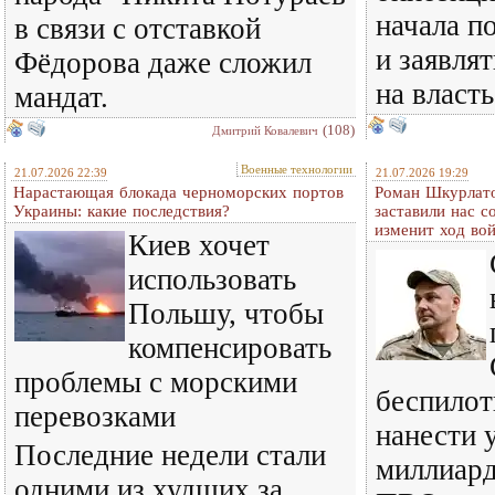
начала п
в связи с отставкой
и заявля
Фёдорова даже сложил
на власть
мандат.
(108)
Дмитрий Ковалевич
Военные технологии
21.07.2026 22:39
21.07.2026 19:29
Нарастающая блокада черноморских портов
Роман Шкурлато
Украины: какие последствия?
заставили нас с
изменит ход во
Киев хочет
использовать
Польшу, чтобы
компенсировать
проблемы с морскими
беспилот
перевозками
нанести 
Последние недели стали
миллиард
одними из худших за