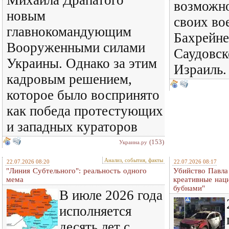
Михаила Драпатого
возможно
новым
своих во
главнокомандующим
Бахрейне
Вооруженными силами
Саудовск
Украины. Однако за этим
Израиль.
кадровым решением,
которое было воспринято
как победа протестующих
и западных кураторов
(153)
Украина.ру
Анализ, события, факты
22.07.2026 08:20
22.07.2026 08:17
"Линия Субтельного": реальность одного
Убийство Павла
мема
креативные наци
бубнами"
В июле 2026 года
исполняется
десять лет с