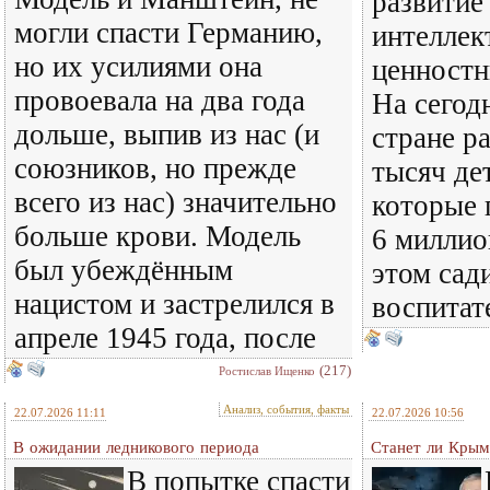
развитие
могли спасти Германию,
интеллек
но их усилиями она
ценностн
провоевала на два года
На сегод
дольше, выпив из нас (и
стране р
союзников, но прежде
тысяч де
всего из нас) значительно
которые 
больше крови. Модель
6 миллио
был убеждённым
этом сади
нацистом и застрелился в
воспитат
апреле 1945 года, после
(217)
Ростислав Ищенко
Анализ, события, факты
22.07.2026 11:11
22.07.2026 10:56
В ожидании ледникового периода
Станет ли Крым
В попытке спасти