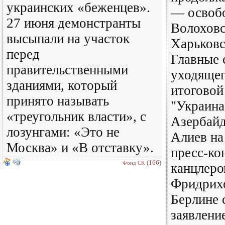
украинских «беженцев».
— освоб
27 июня демонстранты
Волоховс
высыпали на участок
Харьковс
перед
Главные 
правительственными
уходящег
зданиями, который
итоговой
принято называть
"Украина
«треугольник власти», с
Азербай
лозунгами: «Это не
Алиев на
Москва» и «В отставку».
пресс-ко
(166)
Фонд СК
канцлер
Фридрих
Берлине 
заявлени