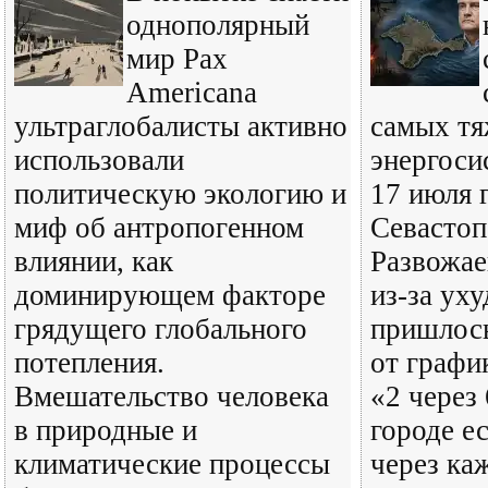
однополярный
мир Pax
Americana
ультраглобалисты активно
самых тя
использовали
энергоси
политическую экологию и
17 июля 
миф об антропогенном
Севасто
влиянии, как
Развожае
доминирующем факторе
из-за ух
грядущего глобального
пришлось
потепления.
от графи
Вмешательство человека
«2 через 
в природные и
городе ес
климатические процессы
через ка