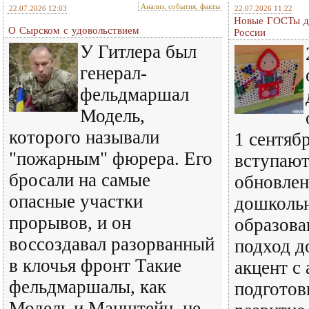
Анализ, события, факты
22.07.2026 12:03
22.07.2026 11:22
Новые ГОСТы дл
О Сырском с удовольствием
России
У Гитлера был
генерал-
фельдмаршал
Модель,
которого называли
1 сентяб
"пожарным" фюрера. Его
вступают
бросали на самые
обновлен
опасные участки
дошколь
прорывов, и он
образова
воссоздавал разорванный
подход д
в клочья фронт Такие
акцент с
фельдмаршалы, как
подготов
Модель и Манштейн, не