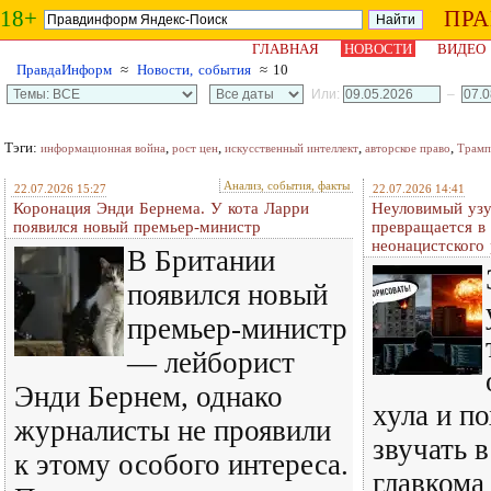
18+
ПР
ГЛАВНАЯ
НОВОСТИ
ВИДЕО
ПравдаИнформ
≈
Новости, события
≈ 10
Или:
–
Тэги:
,
,
,
,
информационная война
рост цен
искусственный интеллект
авторское право
Трамп
Анализ, события, факты
22.07.2026 15:27
22.07.2026 14:41
Коронация Энди Бернема. У кота Ларри
Неуловимый узу
появился новый премьер-министр
превращается в
неонацистского 
В Британии
появился новый
премьер-министр
— лейборист
Энди Бернем, однако
хула и п
журналисты не проявили
звучать в
к этому особого интереса.
главкома