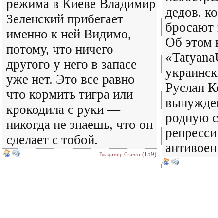
режима в Киеве Владимир
дедов, к
Зеленский прибегает
бросают 
именно к ней Видимо,
Об этом 
потому, что ничего
«Tatyana
другого у него в запасе
украинск
уже нет. Это все равно
Руслан К
что кормить тигра или
вынужде
крокодила с руки —
родную с
никогда не знаешь, что он
репресси
сделает с тобой.
антивое
(159)
Владимир Скачко