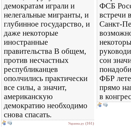
демократам играли и
ФСБ Росс
нелегальные мигранты, и
встречи 
глубинное государство, и
Санкт-Пе
даже некоторые
возможно
иностранные
некоторы
правительства В общем,
руководи
против несчастных
сон знач
республиканцев
понадоби
ополчились практически
ФБР лете
все силы, а значит,
прямо на
американскую
в конгр
демократию необходимо
снова спасать.
(161)
Украина.ру