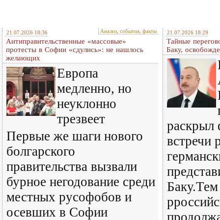
Анализ, события, факты
21.07.2026 18:36
21.07.2026 18:29
Антиправительственные «массовые»
Тайные перегов
протесты в Софии «сдулись»: не нашлось
Баку, освобожде
желающих
Европа
медленно, но
неуклонно
трезвеет
раскрыл 
Первые же шаги нового
встречи 
болгарского
германск
правительства вызвали
представ
бурное негодование среди
Баку.Тем
местных русофобов и
рроссийс
осевших в Софии
продолжа