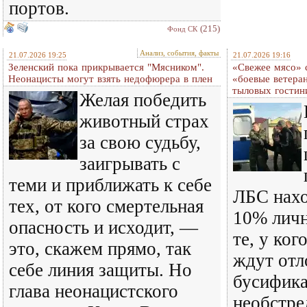
портов.
(215)
Фонд СК
Анализ, события, факты
21.07.2026 19:25
21.07.2026 19:16
Зеленский пока прикрывается "Мясником".
«Свежее мясо» с
Неонацисты могут взять недофюрера в плен
«боевые ветера
тыловых гостин
Желая победить
животный страх
за свою судьбу,
заигрывать с
теми и приближать к себе
ЛБС нахо
тех, от кого смертельная
10% личн
опасность и исходит, —
те, у ког
это, скажем прямо, так
ждут отл
себе линия защиты. Но
бусифик
глава неонацистского
необстре