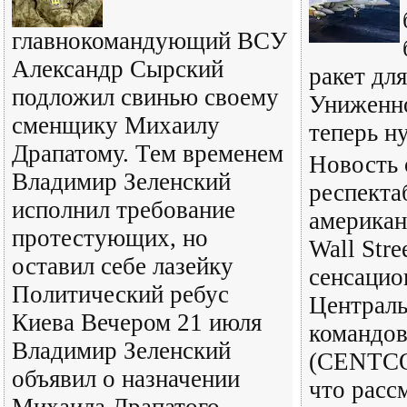
главнокомандующий ВСУ
Александр Сырский
ракет дл
подложил свинью своему
Униженн
сменщику Михаилу
теперь н
Драпатому. Тем временем
Новость 
Владимир Зеленский
респекта
исполнил требование
американ
протестующих, но
Wall Stre
оставил себе лазейку
сенсацио
Политический ребус
Централ
Киева Вечером 21 июля
командо
Владимир Зеленский
(CENTCO
объявил о назначении
что расс