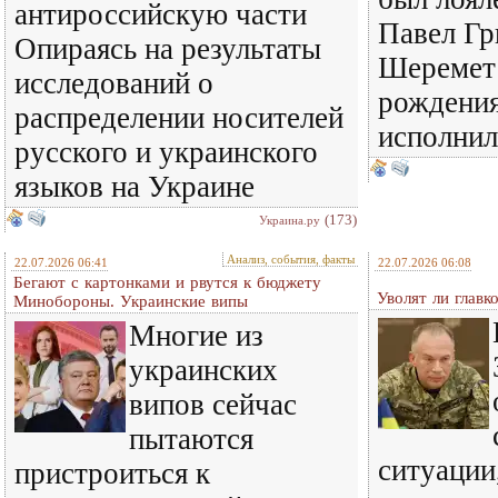
антироссийскую части
Павел Гр
Опираясь на результаты
Шеремет 
исследований о
рождения
распределении носителей
исполнил
русского и украинского
языков на Украине
(173)
Украина.ру
Анализ, события, факты
22.07.2026 06:41
22.07.2026 06:08
Бегают с картонками и рвутся к бюджету
Уволят ли глав
Минобороны. Украинские випы
Многие из
украинских
випов сейчас
пытаются
ситуации
пристроиться к