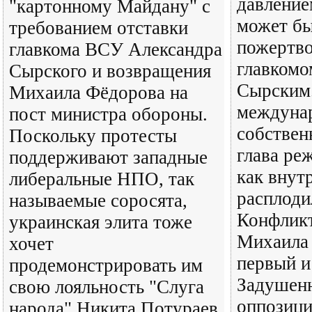
давление
"картонному Майдану" с
может бы
требованием отставки
пожертво
главкома ВСУ Александра
главкомо
Сырского и возвращения
Сырским.
Михаила Фёдорова на
междунар
пост министра обороны.
собствен
Поскольку протесты
глава ре
поддерживают западные
как внут
либеральные НПО, так
расплоди
называемые соросята,
Конфликт
украинская элита тоже
Михаила
хочет
первый и
продемонстрировать им
Задушенн
свою лояльность "Слуга
оппозици
народа" Никита Потураев