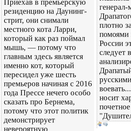
Приехав в премьерскую
генерал-
резиденцию на Даунинг-
Драпатог
стрит, они снимали
плотно з
местного кота Ларри,
помоями 
который как раз поймал
России э
мышь, — потому что
следует 
главным здесь является
анализир
именно кот, который
Драпатый
пересидел уже шесть
русскими
премьеров начиная с 2016
воевать.
года Прессе нечего особо
носит ха
сказать про Бернема,
почетное
потому что этот политик
"Душител
демонстрирует
невероятную