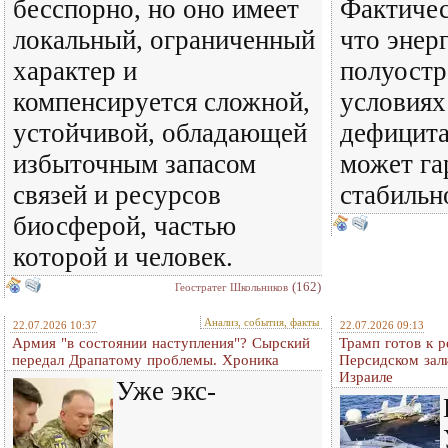
бесспорно, но оно имеет
Фактичес
локальный, ограниченный
что энер
характер и
полуостр
компенсируется сложной,
условиях
устойчивой, обладающей
дефицита
избыточным запасом
может га
связей и ресурсов
стабильн
биосферой, частью
которой и человек.
(162)
Геостратег Школьников
Анализ, события, факты
22.07.2026 10:37
22.07.2026 09:13
Армия "в состоянии наступления"? Сырский
Трамп готов к р
передал Драпатому проблемы. Хроника
Персидском зал
Израиле
Уже экс-