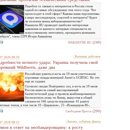
Перебои со связью и интернетом в России стали
одной из самых обсуждаемых тем этого года. Что
происходит в этой сфере? Каковы наши перспективы
в мире мессенджеров, соцсетей и интернета? Будет
ли положен конец кибермошенничеству?
Накануне.RU приводит наиболее интересные
заявления из важного интервью специалиста по
искусственному интеллекту, президента компании
ибрум", члена СПЧ Игоря Ашманова
(240)
НАКАНУНЕ.RU
Военные действия
07.2026 09:33
дробности ночного удара: Украина получила свой
оревший Wildberris, даже два
Российские ракеты в ночь на 19 июля уничтожили
огромные склады компаний Amtel и UCRTAC. Но это
еще не худшее
Согласно сводке Повiтряних сил, в ночь на 19 июля
Россия нанесла самый массированный
баллистический удар и провела комбинированную
беспилотную атаку по Киеву, выпустив в общей
сложности 166 средств поражения: 41 ракету
личных типов, в том числе 10 «Цирконов», 25 «Искандеров-М»,
(200)
Свободная Пресса
Анализ, события, факты
07.2026 08:12
лион в ответ на необандеровщину: к росту