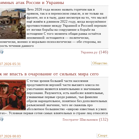
аимных атак России и Украины
Лето 2026 года можно назвать горячим как в
прямом, так и в переносном смысле, и не только на
фронте, но и в тылу, даже несмотря на то, что мы всё
ещё живём в длинном 2022 году, когда вооружённое
противостояние между Украиной и Россией перешло
от логики борьбы на сокрушение к борьбе на
истощение С того момента общая рамка остаётся
неизменной: истощаются — политически,
номически, военно и морально-психологически — обе стороны, но
рость течения данного
(146)
Украина.ру
Общество
07.2026 05:31
к не впасть в очарование от сильных мира сего
С точки зрения большей части населения
представители верхней части высшего класса по
умолчанию являются влиятельными и значимыми
персонами. Разумеется, есть наиболее влиятельные,
узнаваемые первые среди равных, чьи фамилии
обрели нарицательное, понятное без дополнительных
разъяснений значение, чего не скажешь про
абсолютное большинство «широко известных в узких
гах». Условная первая сотня самых влиятельных в стране лиц относятся
(132)
Геостратег Школьников
Спорт
07.2026 00:03