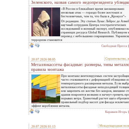
Зеленского, назвав самого недопрезидента ублюдк
«В России в ближайшее время запланировано
несколько атак — гораздо более жестоких и
бесчеловечных, чем та, что была в „Крокусе“»
От редакции. Эту статью Лукас Лейрос де Алме
научный сотрудник Центра геостратегических
исследований и военный эксперт, опубликовал н
страницах ресурса Global Research. Публикуем 
перевод с небольшими сокращениями. Украинск
терроризм становится
Свободная Пресса
Строительство, 
20.07.2026 08:05
Металлокассеты фасадные: размеры, типы металло
правила монтажа
При монтаже вентилируемых систем застройщи
часто сталкиваются с деформацией облицовки из
температурного расширения металла. Если выбр
металлокассеты фасадные неподходящей толщи
или закрепить их жестко без зазоров, внешние с
здания покроются волнами и начнут греметь пр
порывах ветра. Грамотный расчет шага обрешет
правильный подбор кассет для фасада исключаю
эффект коробления металла.
Караваев Игорь
Международная пол
20.07.2026 01:13