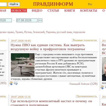
ПРАВДИНФОРМ
Рег
НАЯ
НОВОСТИ
ВИДЕО
СТАТЬИ
КНИГИ
КОНТАКТЫ
О
–
,
,
,
,
,
,
орское право
Трамп
Путин
Зеленский
Украина
русский язык
терроризм
факты
Военные технологии
20.07.2026 16:05
20.
Нужна ПВО как единая система. Как выиграть
Во
воздушную войну в прифронтовом пограничье
лу
ВС
чале
Еще с середины осени минувшего года противник
осуществляет массированные налёты беспилотниками
на
самолетного типа и FPV-дронами по приграничным
е
регионам России К ним добавились РСЗО,
й по
дальнобойная артиллерия (ЛБС на некоторых
ет
участках фронта вплотную примыкает к
и не
приграничью). Жители сёл, населенных пунктов и
нно
городов постоянно слышат автоматные, пулемётные
очереди, взрывы сбиваемых дронов.
(295)
по
(129)
Геннадий Алёхин
факты
Промышленность
20.07.2026 15:31
20.
Где используется композитный настил и почему он
Ки
становится популярным