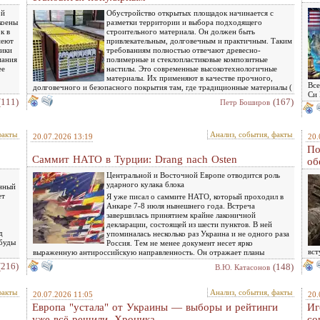
ой
Обустройство открытых площадок начинается с
коены
разметки территории и выбора подходящего
к в
строительного материала. Он должен быть
меют
привлекательным, долговечным и практичным. Таким
тики
требованиям полностью отвечают древесно-
мания
полимерные и стеклопластиковые композитные
ее
настилы. Это современные высокотехнологичные
материалы. Их применяют в качестве прочного,
Все
долговечного и безопасного покрытия там, где традиционные материалы (
Си
(111)
(167)
Петр Боширов
факты
Анализ, события, факты
20.07.2026 13:19
20.
По
Саммит НАТО в Турции: Drang nach Osten
об
Центральной и Восточной Европе отводится роль
ударного кулака блока
енный
ет
Я уже писал о саммите НАТО, который проходил в
Анкаре 7-8 июля нынешнего года. Встреча
завершилась принятием крайне лаконичной
декларации, состоящей из шести пунктов. В ней
д
упоминалась несколько раз Украина и не одного раза
рбуды
Россия. Тем не менее документ несет ярко
вст
выраженную антироссийскую направленность. Он отражает планы
(216)
(148)
В.Ю. Катасонов
факты
Анализ, события, факты
20.07.2026 11:05
20.
Европа "устала" от Украины — выборы и рейтинги
Иг
уже всё решили. Хроника
со