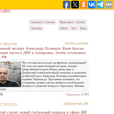
 САЙТЕ
Заказать статью
Прислать статью
Авторы
сКом
Акт
Вык
Военные действия
07.2026 16:03
енный эксперт Александр Полищук: Киев бросил
чшие части в ДНР и Запорожье, чтобы остановить
 РФ
Что сегодня происходит на фронтах спецоперации?
Об этом рассказал военный историк, эксперт
общественной палаты Югры, автор книг о
Донбасской освободительной операции и сражении
на Курской дуге Александр Полищук в комментарии
изданию Украина.ру. Противник понимает, что
основными целями для нас является освобождение
Донбасса и решение вопроса с Ореховом. Именно
этому
(159)
Украина.ру
Цифровизация, ИИ
07.2026 15:21
тай строит новый глобальный порядок в сфере ИИ