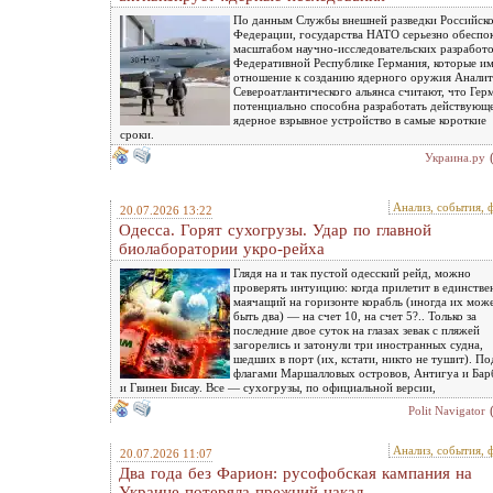
По данным Службы внешней разведки Российск
Федерации, государства НАТО серьезно обеспо
масштабом научно-исследовательских разработо
Федеративной Республике Германия, которые и
отношение к созданию ядерного оружия Анали
Североатлантического альянса считают, что Гер
потенциально способна разработать действующ
ядерное взрывное устройство в самые короткие
сроки.
Украина.ру
Анализ, события, 
20.07.2026 13:22
Одесса. Горят сухогрузы. Удар по главной
биолаборатории укро-рейха
Глядя на и так пустой одесский рейд, можно
проверять интуицию: когда прилетит в единств
маячащий на горизонте корабль (иногда их мож
быть два) — на счет 10, на счет 5?.. Только за
последние двое суток на глазах зевак с пляжей
загорелись и затонули три иностранных судна,
шедших в порт (их, кстати, никто не тушит). По
флагами Маршалловых островов, Антигуа и Ба
и Гвинеи Бисау. Все — сухогрузы, по официальной версии,
Polit Navigator
Анализ, события, 
20.07.2026 11:07
Два года без Фарион: русофобская кампания на
Украине потеряла прежний накал