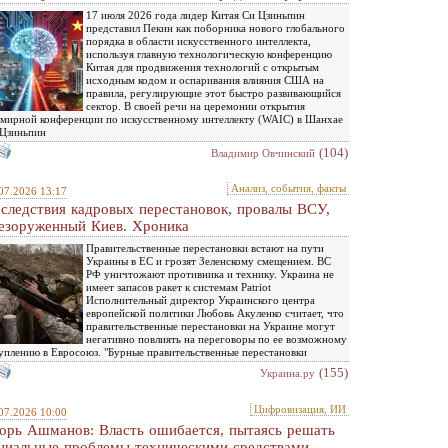
17 июля 2026 года лидер Китая Си Цзиньпин
представил Пекин как поборника нового глобального
порядка в области искусственного интеллекта,
используя главную технологическую конференцию
Китая для продвижения технологий с открытым
исходным кодом и оспаривания влияния США на
правила, регулирующие этот быстро развивающийся
сектор. В своей речи на церемонии открытия
мирной конференции по искусственному интеллекту (WAIC) в Шанхае
 Цзиньпин
(104)
Владимир Овчинский
Анализ, события, факты
07.2026 13:17
следствия кадровых перестановок, провалы ВСУ,
езоруженный Киев. Хроника
Правительственные перестановки встают на пути
Украины в ЕС и грозят Зеленскому смещением. ВС
РФ уничтожают противника и технику. Украина не
имеет запасов ракет к системам Patriot
Исполнительный директор Украинского центра
европейской политики Любовь Акуленко считает, что
правительственные перестановки на Украине могут
негативно повлиять на переговоры по ее возможному
уплению в Евросоюз. "Бурные правительственные перестановки
(155)
Украина.ру
Цифровизация, ИИ
07.2026 10:00
орь Ашманов: Власть ошибается, пытаясь решать
циальные проблемы техническими средствами