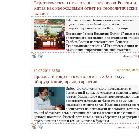
Стратегическое согласование интересов России и
Китая как необходимый ответ на геополитические
вызовы
Твёрдая позиция Пекина стала существенным
подспорьем российской дипломатии по
предотвращению изоляции России в мире
Президент России Владимир Путин 17 июля в х
оперативного совещания с постоянными членам
Совбеза России подтвердил, что Азиатско-
Тихоокеанский регион (АТР) остаётся одним из
важнейших направлений внешней политики.
Фонд СК
Здоровье, мед
19.07.2026 23:56
Правила выбора стоматологии в 2026 году:
оборудование, врачи, гарантии
Выбор стоматологии часто превращается в
бесконечный поиск по отзывам и сравнение прай
листов. Большинство пациентов совершают ошиб
ориентируясь только на близость к дому или
красивый ремонт в холле. Надежная стоматолог
оценивается по открытости протоколов, готовн
врачей обсуждать альтернативные варианты лечения и прозрачной
ценовой политике. Разовый детальный анализ убережет от регулярно
перелечивания одних и тех же каналов в будущем.
Лосева Ирина