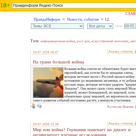
18+
ГЛАВ
ПравдаИнформ
≈
Новости, события
≈ 12
Или:
Тэги:
,
,
,
информационная война
рост цен
искусственный интеллект
авт
Анализ, события, 
20.07.2026 16:47
На грани большой войны
Большая война совсем не обязательно будет вна
европейской, как хотели бы те западные элиты,
которые мечтают вести с Россией прокси-войну 
истощение до морковкина заговенья, и те добры
русские люди, которые мечтают ударить "ядерко
Лондону". Она может сразу стать мировой Мож
ядерной, может безъядерной, но мировой, хоть 
обязательно сразу мировой, но вероятность име
такого развития событий постоянно растёт, а контроль участников
Ростислав Ищенко
Анализ, события, 
20.07.2026 15:39
Мир или война? Германия намекает на диалог и
активизирует ядерные исследования