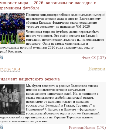
мпионат мира – 2026: колониальное наследие в
временном футболе
Прошлое западноевропейских колониальных империй
проявляется сегодня даже в спорте. Благодаря ему
сборная Кюрасао фактически стала голландским
«вторым составом» на нынешнем ЧМ-2026
Чемпионат мира по футболу давно перестал быть
просто турниром. Это ещё и зеркало глобальной
миграции, политических альянсов и... колониального
прошлого. Одна из самых удивительных и
мечательных историй мундиаля 2026 года развернулась вокруг
рной Кюрасао,
(157)
Фонд СК
Идеология
07.2026 19:54
ндамент нацистского режима
Мы будем говорить о режиме Зеленского так как
именно он является сегодня актуальным
воплощением нацистских идей. Но, в принципе в
статье описывается любой нацистский режим,
независимо от фамилии главаря и названия
государства. Зеленский и Гитлер, Турчинов* и
Порошенко**, Бандера и Павелич – фундамент
господства абсолютно один и тот же Развязавший
жданскую войну против русских на Украине Турчинов активно
тупал с заявлениями нацистского
(170)
Ростислав Ищенко