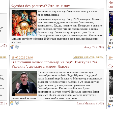
Че
Футбол без расизма? Это не к ним!
со
Чемпионат мира по футболу вновь явил расовые
проблемы Запада
Чемпионат мира по футболу 2026 шикарен. Можно
использовать и другие эпитеты – блистателен,
великолепен. Да, да, именно так! Поверьте, я знаю, о
оде
чём говорю, потому что не пропускал ни одного
и
большого футбольного турнира вот уже 35 лет.
Некоторые из них я даже комментировал. Чемпионат
мира по футболу образца 2026 года включил в себя весь необходимый
при
арсенал
сбо
(147)
(199)
Фонд СК
ицина
Анализ, события, факты
19.07.2026 23:46
19.
В Британии новый "премьер на год". Выступал "за
Фу
Украину", дружил с мэром Львова
В понедельник должность премьер-министра
с-
Великобритании займёт Энди Бёрнем. Пару дней
ку,
назад бывший мэр Большого Манчестера стал новым
лидером Лейбористской партии, а 20 июля он уже
ия
будет новым руководителем правительства
ости
Великобритании. Кто он такой и чем будет
заниматься на этом посту? Премьер-католик Энди
го
Бёрнему 56 лет, он филолог, магистр искусств и
гра
ревностный католик. Это очень необычное сочетание
выс
(213)
(143)
Елена Мурзина