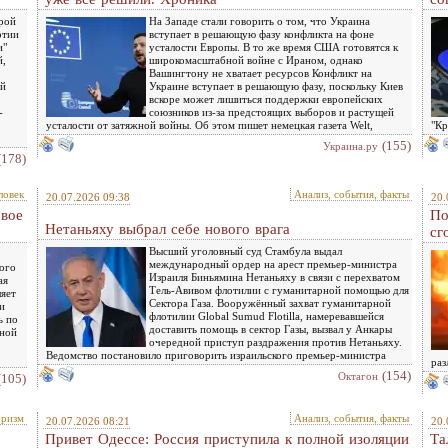
рой
На Западе стали говорить о том, что Украина
ртии
вступает в решающую фазу конфликта на фоне
и"
усталости Европы. В то же время США готовятся к
й,
широкомасштабной войне с Ираном, однако
Вашингтону не хватает ресурсов Конфликт на
ой
Украине вступает в решающую фазу, поскольку Киев
вскоре может лишиться поддержки европейских
-
союзников из-за предстоящих выборов и растущей
усталости от затяжной войны. Об этом пишет немецкая газета Welt,
"Кр
(155)
Украина.ру
(178)
ловек
Анализ, события, факты
20.07.2026 09:38
20.
овое
По
Нетаньяху выбрал себе нового врага
сг
Высший уголовный суд Стамбула выдал
международный ордер на арест премьер-министра
ого
Израиля Биньямина Нетаньяху в связи с перехватом
ая
Тель-Авивом флотилии с гуманитарной помощью для
ляет
Сектора Газа. Вооружённый захват гуманитарной
и
флотилии Global Sumud Flotilla, намеревавшейся
ь по
доставить помощь в сектор Газы, вызвал у Анкары
ьной
очередной приступ раздражения против Нетаньяху.
Ведомство постановило приговорить израильского премьер-министра
раз
(154)
Октагон
(105)
оризм
Анализ, события, факты
20.07.2026 08:21
20.
Привет Одессе: Россия приступила к полной изоляции
Та