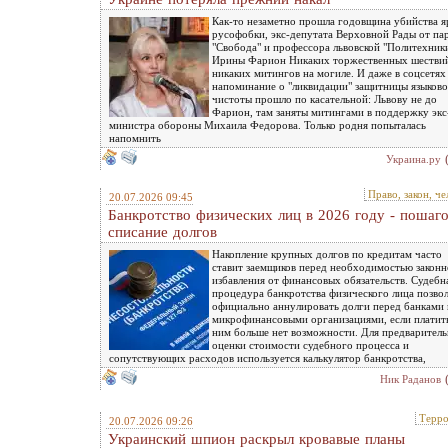
Как-то незаметно прошла годовщина убийства я
русофобки, экс-депутата Верховной Рады от па
"Свобода" и профессора львовской "Политехник
Ирины Фарион Никаких торжественных шестви
никаких митингов на могиле. И даже в соцсетях
напоминание о "ликвидации" защитницы языков
чистоты прошло по касательной: Львову не до
Фарион, там заняты митингами в поддержку экс
министра обороны Михаила Федорова. Только родня попыталась
напомнить
Украина.ру
Право, закон, че
20.07.2026 09:45
Банкротство физических лиц в 2026 году - пошаг
списание долгов
Накопление крупных долгов по кредитам часто
ставит заемщиков перед необходимостью законн
избавления от финансовых обязательств. Судебн
процедура банкротства физического лица позво
официально аннулировать долги перед банками 
микрофинансовыми организациями, если платит
ним больше нет возможности. Для предварител
оценки стоимости судебного процесса и
сопутствующих расходов используется калькулятор банкротства,
Ник Раданов
Терр
20.07.2026 09:26
Украинский шпион раскрыл кровавые планы